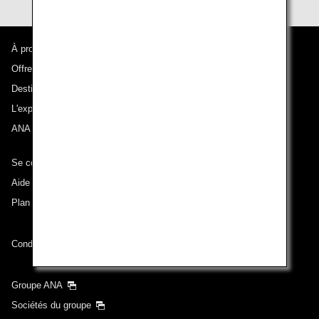
À propos d'ANA
Offres et annonces
Destinations desservies
L'expérience ANA
ANA Mileage Club
Se connecter à ANA
Aide technique (Accessibilité)
Plan du site
Conditions de transport
Groupe ANA
Sociétés du groupe