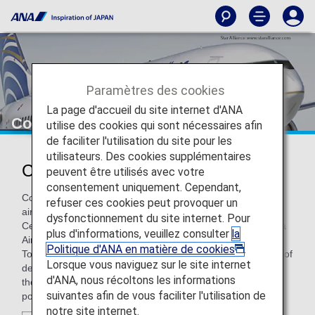
Paramètres des cookies
La page d'accueil du site internet d'ANA
Copa Airlines
utilise des cookies qui sont nécessaires afin
de faciliter l'utilisation du site pour les
utilisateurs. Des cookies supplémentaires
Copa Airlines (CM)
peuvent être utilisés avec votre
consentement uniquement. Cependant,
Copa Airlines is the flag carrier of Panama, and a leading
refuser ces cookies peut provoquer un
airline in Latin America, serving destinations in North,
dysfonctionnement du site internet. Pour
Central, and South America as well as the Caribbean. Copa
plus d'informations, veuillez consulter
la
Airlines established its "Hub of the Americas" at Panama's
Politique d'ANA en matière de cookies
.
Tocumen International Airport. Offering the largest number of
Lorsque vous naviguez sur le site internet
destinations and flights out of all the Latin American hubs,
d'ANA, nous récoltons les informations
the "Hub of the Americas" serves as the perfect connection
suivantes afin de vous faciliter l'utilisation de
point.
notre site internet.