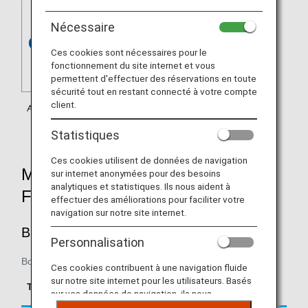
Nécessaire
Ces cookies sont nécessaires pour le
fonctionnement du site internet et vous
permettent d'effectuer des réservations en toute
sécurité tout en restant connecté à votre compte
client.
Statistiques
Ces cookies utilisent de données de navigation
MILEAGE ACCRUAL RATES BY
sur internet anonymées pour des besoins
analytiques et statistiques. Ils nous aident à
FARE TYPE
effectuer des améliorations pour faciliter votre
navigation sur notre site internet.
BUSINESS CLASS
Personnalisation
Boarding on/after June 1, 2018
Ces cookies contribuent à une navigation fluide
Accrual Rate for
sur notre site internet pour les utilisateurs. Basés
Type
Booking Class
Basic Sector Mileage
sur vos données de navigation, ils nous
permettent de fournir du contenu qui correspond