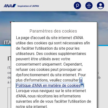
Paramètres des cookies
La page d'accueil du site internet d'ANA
ITA Airways (AZ)
utilise des cookies qui sont nécessaires afin
de faciliter l'utilisation du site pour les
utilisateurs. Des cookies supplémentaires
ITA Airways (AZ)
peuvent être utilisés avec votre
consentement uniquement. Cependant,
ITA Airways est le transporteur de référence en Italie. La
refuser ces cookies peut provoquer un
compagnie aérienne assure des vols de grande qualité vers
dysfonctionnement du site internet. Pour
des destinations nationales et internationales depuis son hub
plus d'informations, veuillez consulter
la
à Rome.
Politique d'ANA en matière de cookies
.
Lorsque vous naviguez sur le site internet
d'ANA, nous récoltons les informations
suivantes afin de vous faciliter l'utilisation de
notre site internet.