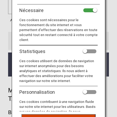
Nécessaire
Ces cookies sont nécessaires pour le
fonctionnement du site internet et vous
permettent d'effectuer des réservations en toute
sécurité tout en restant connecté à votre compte
client.
Informations
Statistiques
Les vols opérés par ITA Airways (AZ), dont les
Ces cookies utilisent de données de navigation
départs sont prévus à partir du 1er avril 2026, sont
sur internet anonymées pour des besoins
éligibles au cumul de miles.
analytiques et statistiques. Ils nous aident à
effectuer des améliorations pour faciliter votre
navigation sur notre site internet.
MILES CUMULES PAR TYPE DE
Personnalisation
TARIF
Ces cookies contribuent à une navigation fluide
sur notre site internet pour les utilisateurs. Basés
BUSINESS CLASS
sur vos données de navigation, ils nous
permettent de fournir du contenu qui correspond