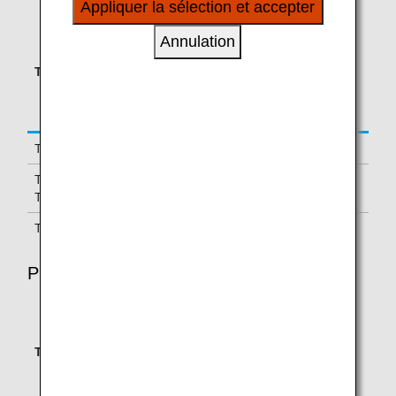
Appliquer la sélection et accepter
à vos intérêts personnels à travers nos sites
Taux de
internet, e-mail, réseaux sociaux et publicités.
Annulation
cumul
pour les
Type
Classes de réservation
miles de
base du
secteur
Tarifs normaux
J
150%
Tarifs normaux et
C, D, Z
125%
Tarifs réduits
Tarifs réduits
P
70%
PREMIUM ECONOMY
Taux de
cumul pour
Type
Classes de réservation
les miles de
base du
secteur