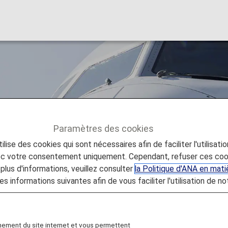
s
Paramètres des cookies
lise des cookies qui sont nécessaires afin de faciliter l'utilisati
 Airlines
Juneyao Airlines [HO]
vec votre consentement uniquement. Cependant, refuser ces coo
plus d'informations, veuillez consulter
la Politique d'ANA en mat
es informations suivantes afin de vous faciliter l'utilisation de no
)
nement du site internet et vous permettent
hai and operates flights mainly to