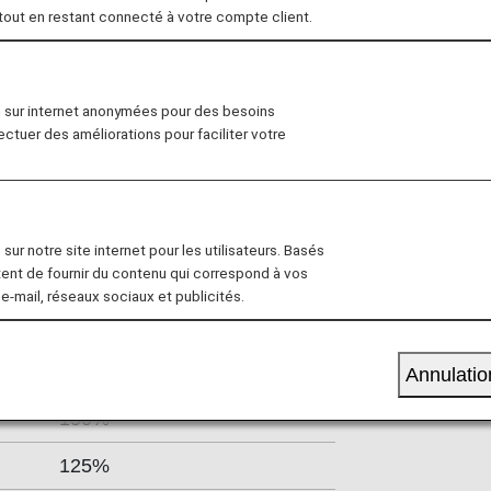
 tout en restant connecté à votre compte client.
ies from its two hubs, Shanghai
i Pudong International Airport.
partures across 80 airports.
n sur internet anonymées pour des besoins
fectuer des améliorations pour faciliter votre
 RATES BY FARE
sur notre site internet pour les utilisateurs. Basés
tent de fournir du contenu qui correspond à vos
 e-mail, réseaux sociaux et publicités.
Accrual Rate for
ss
Basic Sector Mileage
Annulatio
150%
125%