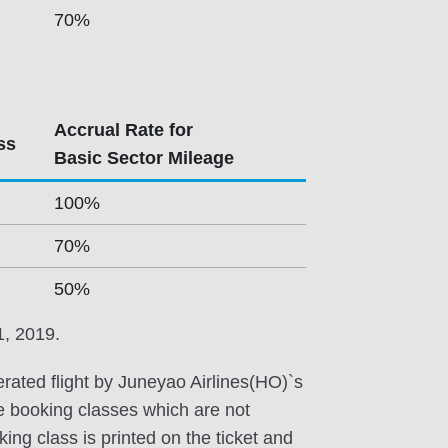
70%
Accrual Rate for
ss
Basic Sector Mileage
100%
70%
50%
1, 2019.
ated flight by Juneyao Airlines(HO)`s
he booking classes which are not
ing class is printed on the ticket and