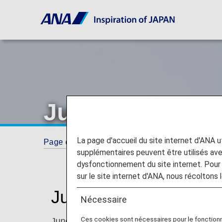
Juneyao Airline
La page d'accueil du site internet d'ANA uti
Page d'accueil
ANA Mileage Club
Partner
supplémentaires peuvent être utilisés a
dysfonctionnement du site internet. Pour 
sur le site internet d'ANA, nous récoltons l
Juneyao Airlines (HO
Nécessaire
Ces cookies sont nécessaires pour le fonction
Juneyao Airlines is headquartered in Shang