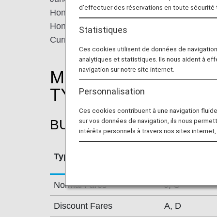
d'effectuer des réservations en toute sécurité
Hong Kong, Macau, and neighboring countr
Hongqiao International Airport and Shangha
Statistiques
Currently, the airline operates 260 daily de
Ces cookies utilisent de données de navigatio
analytiques et statistiques. Ils nous aident à ef
navigation sur notre site internet.
MILEAGE ACCRUAL
TYPE
Personnalisation
Ces cookies contribuent à une navigation fluide 
sur vos données de navigation, ils nous permet
BUSINESS CLASS
intérêts personnels à travers nos sites internet,
Type
Booking Cla
Normal Fares
J, C
Discount Fares
A, D