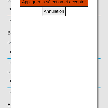
Boarding until February 21, 2019
Appliquer la sélection et accepter
à vos intérêts personnels à travers nos sites
Accrual Rate for
internet, e-mail, réseaux sociaux et publicités.
Type
Booking Class
Annulation
Basic Sector Mileage
Normal Fares
F, P, A
150%
BUSINESS CLASS
Boarding on/after February 22, 2019
Accrual Rate for
Type
Booking Class
Basic Sector Mileage
Normal Fares
C, J, Z, D, P
125%
Boarding until February 21, 2019
Accrual Rate for
Type
Booking Class
Basic Sector Mileage
Normal Fares
C, J, Z, D
125%
ECONOMY CLASS