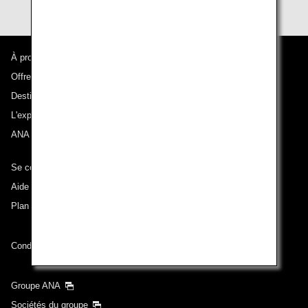
À propos d'ANA
Offres et annonces
Destinations desservies
L'expérience ANA
ANA Mileage Club
Se connecter à ANA
Aide technique (Accessibilité)
Plan du site
Conditions de transport
Groupe ANA
Sociétés du groupe