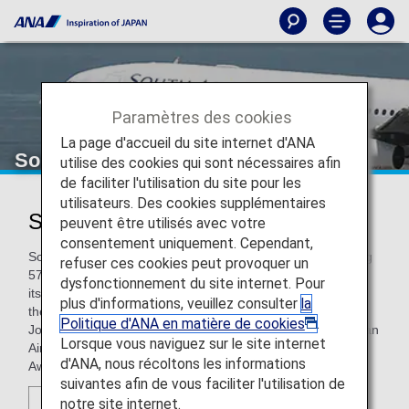
Paramètres des cookies
La page d'accueil du site internet d'ANA
South African Airways
utilise des cookies qui sont nécessaires afin
de faciliter l'utilisation du site pour les
utilisateurs. Des cookies supplémentaires
South African Airways (SA)
peuvent être utilisés avec votre
consentement uniquement. Cependant,
South African Airways is the leading carrier in Africa, serving
refuser ces cookies peut provoquer un
57 destinations, in partnership with SA Express, Airlink, and
dysfonctionnement du site internet. Pour
its low cost carrier, Mango, within South Africa and across
plus d'informations, veuillez consulter
la
the continent, and eight intercontinental routes from its
Politique d'ANA en matière de cookies
.
Johannesburg hub. Among 14 Skytrax awards, South African
Lorsque vous naviguez sur le site internet
Airways is also the winner of the “Best Airline Staff Service”
d'ANA, nous récoltons les informations
Award in the Africa category.
suivantes afin de vous faciliter l'utilisation de
notre site internet.