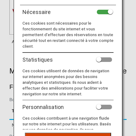
Nécessaire
Ces cookies sont nécessaires pour le
fonctionnement du site internet et vous
permettent d'effectuer des réservations en toute
sécurité tout en restant connecté à votre compte
client.
Statistiques
Mileage Accrual Rates By Fare Type
Ces cookies utilisent de données de navigation
sur internet anonymées pour des besoins
analytiques et statistiques. Ils nous aident à
FIRST CLASS
effectuer des améliorations pour faciliter votre
navigation sur notre site internet.
Boarding on/after February 22, 2019
Personnalisation
Accrual Rate for
Type
Booking Class
Basic Sector Mileage
Ces cookies contribuent à une navigation fluide
sur notre site internet pour les utilisateurs. Basés
Normal Fares
F, A
150%
sur vos données de navigation, ils nous
permettent de fournir du contenu qui correspond