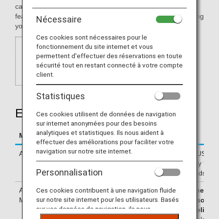
cater to both business and leisure travellers, offering
features, amenities, and experiences that contribute to giving
Nécessaire
you the holiday you truly deserve.
Ces cookies sont nécessaires pour le
fonctionnement du site internet et vous
permettent d'effectuer des réservations en toute
sécurité tout en restant connecté à votre compte
client.
Statistiques
Earning Miles
Ces cookies utilisent de données de navigation
sur internet anonymées pour des besoins
analytiques et statistiques. Ils nous aident à
Mileage Accrual Terms
Details
effectuer des améliorations pour faciliter votre
navigation sur notre site internet.
Accrual Miles
ASAI Hotels Brands: 1mile per US$1
Dusit Brands: 500 miles per stay * 25
Personnalisation
per stay for Dusit Princess brands
Ces cookies contribuent à une navigation fluide
Accrual Conditions and
Miles will be credited only when b
sur notre site internet pour les utilisateurs. Basés
Method
through Dusit Hotels and Resorts w
sur vos données de navigation, ils nous
by e-mail or by telephone at eligible
permettent de fournir du contenu qui correspond