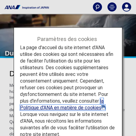
Paramètres des cookies
La page d'accueil du site internet d'ANA
Dusit Hotels and Resorts
utilise des cookies qui sont nécessaires afin
de faciliter l'utilisation du site pour les
utilisateurs. Des cookies supplémentaires
Dusit Hotels and Resorts
peuvent être utilisés avec votre
consentement uniquement. Cependant,
Memorable stays elevated by gracious Thai-inspired
refuser ces cookies peut provoquer un
hospitality await all our guests at Dusit Hotels and Resorts.
dysfonctionnement du site internet. Pour
Immerse in a world of luxury and comfort, and experience
plus d'informations, veuillez consulter
la
personalised, artfully delivered service at our prestigious
Politique d'ANA en matière de cookies
.
destinations across the world, including Thailand, China, the
Lorsque vous naviguez sur le site internet
Maldives, the Philippines, UAE, Egypt, Singapore, Bhutan,
d'ANA, nous récoltons les informations
Qatar, Vietnam, and the USA. No detail goes unnoticed in
suivantes afin de vous faciliter l'utilisation de
our pursuit of hospitality perfection. Each of our five
notre site internet.
distinctive brands, including the new lifestyle-focused ASAI,