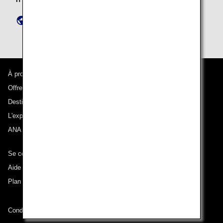
https://www.ana-granwhale.com/en/inquiry/
À propos d'ANA
Offres et annonces
Destinations desservies
L'expérience ANA
ANA Mileage Club
Se connecter à ANA
Aide technique (Accessibilité)
Plan du site
Conditions de transport