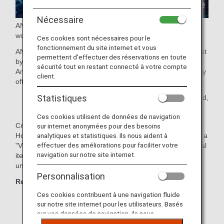
Nécessaire
ANA presents a new travel experience connecting the real
world and the virtual world!
Ces cookies sont nécessaires pour le
fonctionnement du site internet et vous
ANA GranWhale allows users to experience virtual travel just
permettent d'effectuer des réservations en toute
by using their smartphone.
sécurité tout en restant connecté à votre compte
Amazing destinations and cultures recreated in virtual reality
client.
offer a safe and comfortable experience.
Statistiques
* Areas of service: Japan, Taiwan, Hong Kong, Thailand,
the Philippines, and Malaysia
Ces cookies utilisent de données de navigation
Create your own original avatar and travel to Kyoto,
sur internet anonymées pour des besoins
analytiques et statistiques. Ils nous aident à
Hokkaido and other regions with your friends and family on a
effectuer des améliorations pour faciliter votre
"V-TRIP" or enjoy "Sky Mall", where you can purchase digital
navigation sur notre site internet.
items and e-commerce products through ANA GranWhale's
unique shopping experience.
Personnalisation
Recommended for those who:
Ces cookies contribuent à une navigation fluide
Like traveling
sur notre site internet pour les utilisateurs. Basés
sur vos données de navigation, ils nous
Want travel information
permettent de fournir du contenu qui correspond