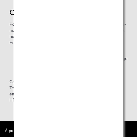
Contacts
Post-registration is possible if you contact the following by e-
mail (Japanese or English) within 6 months (excluding bank
holidays) in European time after use.
Email address:
moving@fixbox.eu
* Please be sure to include the following in your email
(1) User name, (2) Contact information, (3) ANA Mileage
Club customer number (10 digits), (4) Copy of usage
details
Contacts
Telephone :
+49 211 9849 8741
email :
moving@fixbox.eu
HP :
https://www.fixbox.eu/
À propos d'ANA