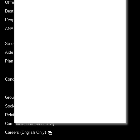
Offres et annonces
Destinations desservies
L'expérience ANA
ANA Mileage Club
Se connecter à ANA
Aide technique (Accessibilité)
Plan du site
Conditions de transport
Groupe ANA
Sociétés du groupe
Relations avec les investisseurs
Communiqué de presse
Careers (English Only)