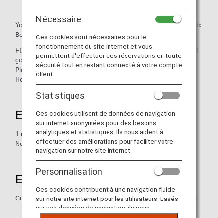
Nécessaire
You can earn ANA miles by using the moving service with Fix
Box.
Ces cookies sont nécessaires pour le
fonctionnement du site internet et vous
FIXBOX has experienced staff to send important household
permettent d'effectuer des réservations en toute
goods to the world more safely and surely.
sécurité tout en restant connecté à votre compte
Please use FIX BOX, where you can earn ANA miles, for
client.
House moving.
Statistiques
Earning Miles
Ces cookies utilisent de données de navigation
sur internet anonymées pour des besoins
analytiques et statistiques. Ils nous aident à
1 mile per 1.50 EUR spent
effectuer des améliorations pour faciliter votre
Not applicable to Tax and services other than moving.
navigation sur notre site internet.
Personnalisation
Eligible Members
Ces cookies contribuent à une navigation fluide
Customers who have used the moving service with FIXBOX
sur notre site internet pour les utilisateurs. Basés
sur vos données de navigation, ils nous
permettent de fournir du contenu qui correspond