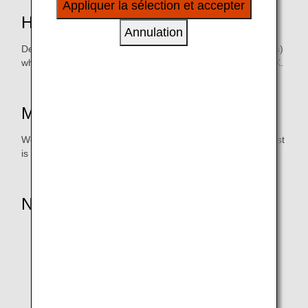
Appliquer la sélection et accepter
à vos intérêts personnels à travers nos sites
How to Earn Miles
internet, e-mail, réseaux sociaux et publicités.
Annulation
Declare your ANA Mileage Club customer number (10 digits)
when you make a reservation for moving directly in FIXBOX.
Mile Credit Schedule
We will credit mileage within 4-8 weeks after the moving cost
is settled.
Notice
* Applicable only for the customer who applied.
* Mileage accrual is only applicable if you declare your
ANA Mileage Club customer number (10 digits) when
making a reservation.