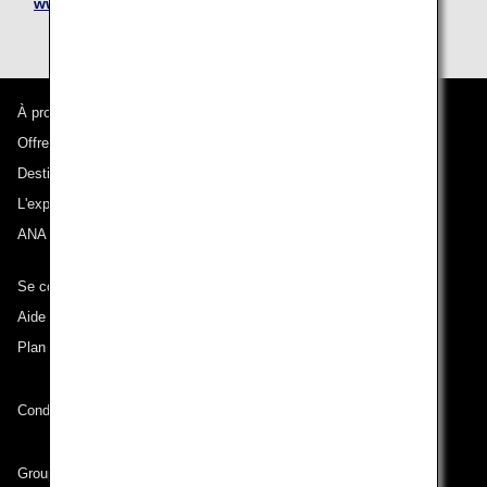
www.nationalcar.com/
À propos d'ANA
Offres et annonces
Destinations desservies
L'expérience ANA
ANA Mileage Club
Se connecter à ANA
Aide technique (Accessibilité)
Plan du site
Conditions de transport
Groupe ANA