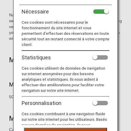
Nécessaire
National Car Rental promises to provide fast, high-quality
services to both business and leisure travelers. When renting
Ces cookies sont nécessaires pour le
vehicles in the United States and Canada, please present
fonctionnement du site internet et vous
your ANA Card or ANA Mileage Club Card and state that you
permettent d'effectuer des réservations en toute
wish to accrue mileage.
sécurité tout en restant connecté à votre compte
client.
Statistiques
Mileage Accrual
Ces cookies utilisent de données de navigation
sur internet anonymées pour des besoins
analytiques et statistiques. Ils nous aident à
Mileage Redemption Rate
effectuer des améliorations pour faciliter votre
navigation sur notre site internet.
50 miles per day, with a maximum of 300 miles per rental.
Personnalisation
Ces cookies contribuent à une navigation fluide
Mileage Accrual Eligibility
sur notre site internet pour les utilisateurs. Basés
sur vos données de navigation, ils nous
Car rentals (on a per rental basis)
permettent de fournir du contenu qui correspond