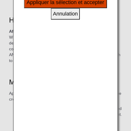
Appliquer la sélection et accepter
à vos intérêts personnels à travers nos sites
internet, e-mail, réseaux sociaux et publicités.
Annulation
How to Accrue Miles
After Arriving at the Destination
When picking up the vehicle from the rental office at the
destination, please present the required items (reservation
confirmation, driver's license, credit card) as well as your
ANA Card or ANA Mileage Club Card and state that you wish
to accrue mileage.
Mileage Accrual Date
Approximately 1-2 months will be required for the miles to be
credited to the mileage balance.
* Please retain the receipt until after you have confirmed
that mileage has been credited to your mileage account.