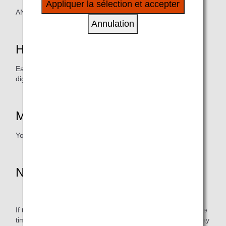
Appliquer la sélection et accepter
à vos intérêts personnels à travers nos sites
ANA Mileage Club member
internet, e-mail, réseaux sociaux et publicités.
Annulation
How to Earn Miles
Earn miles by presenting your ANA Mileage Club card or
digital card (AMC app)
Mile Credit Schedule
Your miles will be credited within two or three months
Notice
* Not applicable for tax and service charge
If the ANA Mileage Club number (10 digits) is not valid at the
time of application, miles may not be accrued or accrual may