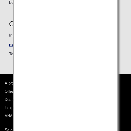
be delayed.
Contacts
Inquiry
near equal
Tel :
+66 2 258 1564
(Japanese / Thai / English)
À propos d'ANA
Offres et annonces
Destinations desservies
L'expérience ANA
ANA Mileage Club
Se connecter à ANA