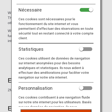
Nécessaire
We handle miscellaneous goods purchased mainly from
Thailand, but also from Indonesia, Nepal, Myanmar, and
Ces cookies sont nécessaires pour le
other Southeast Asian countries.
fonctionnement du site internet et vous
permettent d'effectuer des réservations en toute
We have Asian goods, accessories, tableware, antique
sécurité tout en restant connecté à votre compte
furniture, and other items that you will want to incorporate
client.
into your daily life.
Statistiques
The mileage partnership will end on 31st March
Ces cookies utilisent de données de navigation
2025, and will no longer be eligible for mileage
sur internet anonymées pour des besoins
accrual.
analytiques et statistiques. Ils nous aident à
effectuer des améliorations pour faciliter votre
navigation sur notre site internet.
Earning Miles
Personnalisation
2Mile per 100Baht Spent
Ces cookies contribuent à une navigation fluide
sur notre site internet pour les utilisateurs. Basés
sur vos données de navigation, ils nous
Eligible Members
permettent de fournir du contenu qui correspond