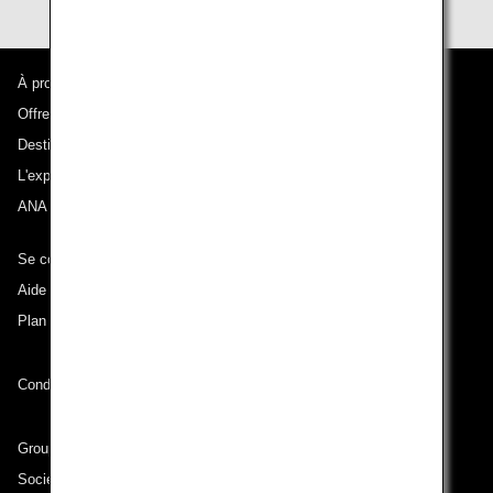
À propos d'ANA
Offres et annonces
Destinations desservies
L'expérience ANA
ANA Mileage Club
Se connecter à ANA
Aide technique (Accessibilité)
Plan du site
Conditions de transport
Groupe ANA
Sociétés du groupe