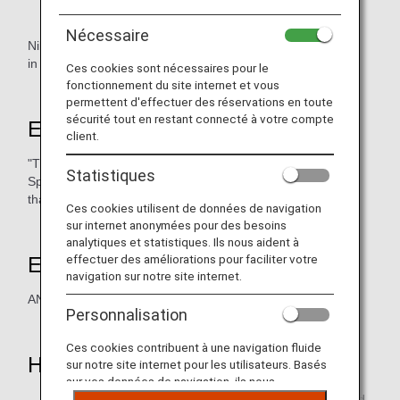
Nécessaire
Nikkei is known as one of the famous financial newspapers
in the world. You can earn ANA mileage.
Ces cookies sont nécessaires pour le
fonctionnement du site internet et vous
permettent d'effectuer des réservations en toute
sécurité tout en restant connecté à votre compte
Earning Miles
client.
"The Nikkei International Edition"
Statistiques
Special offer: Earn 2,000 miles for New Subscription more
than 6 months.
Ces cookies utilisent de données de navigation
sur internet anonymées pour des besoins
analytiques et statistiques. Ils nous aident à
effectuer des améliorations pour faciliter votre
Eligible Members
navigation sur notre site internet.
ANA Mileage Club Member
Personnalisation
Ces cookies contribuent à une navigation fluide
How to Earn Miles
sur notre site internet pour les utilisateurs. Basés
sur vos données de navigation, ils nous
permettent de fournir du contenu qui correspond
* Please advise AMC membership number / digital card