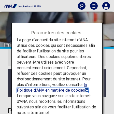
Paramètres des cookies
La page d'accueil du site internet d'ANA
Priority Reservations
utilise des cookies qui sont nécessaires afin
de faciliter l'utilisation du site pour les
utilisateurs. Des cookies supplémentaires
Information
peuvent être utilisés avec votre
consentement uniquement. Cependant,
refuser ces cookies peut provoquer un
We will be updating the ANA Super Flyers Card
dysfonctionnement du site internet. Pour
service starting in April 2028.
plus d'informations, veuillez consulter
la
For more details, please review the
Changes to
Politique d'ANA en matière de cookies
.
the ANA Super Flyers Card System
.
Lorsque vous naviguez sur le site internet
d'ANA, nous récoltons les informations
suivantes afin de vous faciliter l'utilisation de
Priority Reservations
notre site internet.