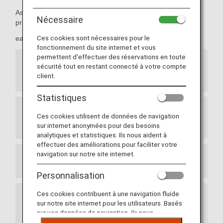
As Premium Members, members can take advantage of
Nécessaire
priority reservations,
Ces cookies sont nécessaires pour le
early seat reservations and more.
fonctionnement du site internet et vous
permettent d'effectuer des réservations en toute
sécurité tout en restant connecté à votre compte
Priority Seat Reservations for ANA Japan
Domestic Flights
client.
Statistiques
Exemption from Advance Seat Reservation
Ces cookies utilisent de données de navigation
Charges for ANA International Flights
sur internet anonymées pour des besoins
analytiques et statistiques. Ils nous aident à
effectuer des améliorations pour faciliter votre
navigation sur notre site internet.
Prioritized Reservation Waiting List
Personnalisation
Ces cookies contribuent à une navigation fluide
Waitlist Reservations for ANA Japan Domestic
sur notre site internet pour les utilisateurs. Basés
Flight Awards
sur vos données de navigation, ils nous
permettent de fournir du contenu qui correspond