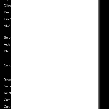
Offres et annonces
Destinations desservies
L'expérience ANA
ANA Mileage Club
Se connecter à ANA
Aide technique (Accessibilité)
Plan du site
Conditions de transport
Groupe ANA
Sociétés du groupe
Relations avec les investisseurs
Communiqué de presse
Careers (English Only)