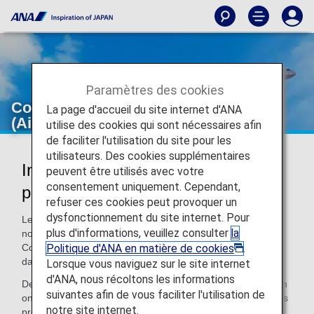
Paramètres des cookies
Compagnie aérienne exploitante
La page d'accueil du site internet d'ANA
(AirJapan)
utilise des cookies qui sont nécessaires afin
de faciliter l'utilisation du site pour les
utilisateurs. Des cookies supplémentaires
Informations sur les vols proposés
peuvent être utilisés avec votre
consentement uniquement. Cependant,
par AirJapan
refuser ces cookies peut provoquer un
dysfonctionnement du site internet. Pour
Les vols ANA (NH) opérés par AirJapan seront soumis aux
plus d'informations, veuillez consulter
la
normes d'ANA en matière d'appareils et de service.
Politique d'ANA en matière de cookies
.
Consultez les informations suivantes pour en savoir
davantage.
Lorsque vous naviguez sur le site internet
d'ANA, nous récoltons les informations
Depuis le 29 mars 2026, les activités de la marque AirJapan
suivantes afin de vous faciliter l'utilisation de
ont été suspendues. Pour obtenir plus d'informations sur les
notre site internet.
prestations des vols opérés sous le numéro de vol