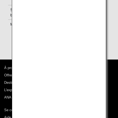
d'ANA.
Services à
Normes de
bord
service d'ANA
Miles
Enregistrez des
miles sur la
carte
ANA
Mileage Club
.
À propos d'ANA
Offres et annonces
Destinations desservies
L'expérience ANA
ANA Mileage Club
Se connecter à ANA
Aide technique (Accessibilité)