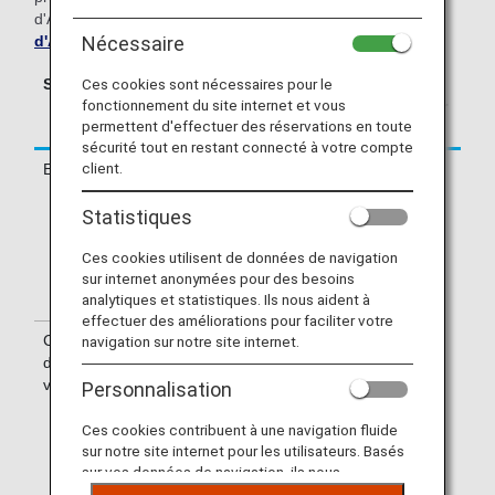
d'AirJapan (NQ), veuillez consulter le
site internet officiel
d'AirJapan (en anglais uniquement)
.
Nécessaire
Service
Numéro de vol
Numéro de vol
Ces cookies sont nécessaires pour le
fonctionnement du site internet et vous
ANA (NH) (par
AirJapan (NQ) (par
permettent d'effectuer des réservations en toute
ex. NH801)
ex. NQ801)
sécurité tout en restant connecté à votre compte
client.
Enregistrement
Enregistrement
au comptoir
d'ANA (NH).
Statistiques
Vérifiez le
Ces cookies utilisent de données de navigation
terminal de
sur internet anonymées pour des besoins
départ sur votre
analytiques et statistiques. Ils nous aident à
billet.
effectuer des améliorations pour faciliter votre
Confirmation
Les numéros de
navigation sur notre site internet.
du numéro de
vol d'ANA (NH)
vol
figurent sur la
Personnalisation
carte
Information
d'embarquement.
concernant les
Ces cookies contribuent à une navigation fluide
Les informations
opérations de la
sur notre site internet pour les utilisateurs. Basés
sur vos données de navigation, ils nous
affichées sur les
marque AirJapan
permettent de fournir du contenu qui correspond