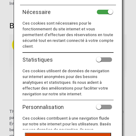
Introducing our comfortable seats.
Nécessaire
Ces cookies sont nécessaires pour le
B777-200 / B787-9 / B787-10
fonctionnement du site internet et vous
permettent d'effectuer des réservations en toute
sécurité tout en restant connecté à votre compte
client.
Statistiques
Ces cookies utilisent de données de navigation
sur internet anonymées pour des besoins
analytiques et statistiques. Ils nous aident à
effectuer des améliorations pour faciliter votre
navigation sur notre site internet.
Personnalisation
These electrical reclining seats come with a 15.6-inch touch
panel personal seat monitor and provide plenty of width.
Ces cookies contribuent à une navigation fluide
Enjoy improved comfort and functionality with large dividers
sur notre site internet pour les utilisateurs. Basés
between seats, a wider leg and foot rest, and increased
sur vos données de navigation, ils nous
permettent de fournir du contenu qui correspond
stowage space for personal items.