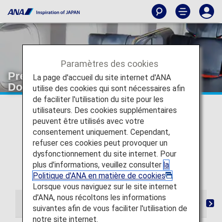
Paramètres des cookies
Premium Class seating [Japan
La page d'accueil du site internet d'ANA
Domestic Flights]
utilise des cookies qui sont nécessaires afin
de faciliter l'utilisation du site pour les
* For flights departing on or after May 19, 2026, the
utilisateurs. Des cookies supplémentaires
descriptions on the reservation search page for Japan
peuvent être utilisés avec votre
domestic flights have been changed from "Premium
consentement uniquement. Cependant,
Class" and "Economy Class Seat" to "First Class
refuser ces cookies peut provoquer un
(Premium Class)" and "Economy Class" respectively.
dysfonctionnement du site internet. Pour
There are no plans for any changes to the service
plus d'informations, veuillez consulter
la
following this change in terminology.
Politique d'ANA en matière de cookies
.
Lorsque vous naviguez sur le site internet
d'ANA, nous récoltons les informations
From Check-in to Boarding and Arrival
Lounge
S
suivantes afin de vous faciliter l'utilisation de
notre site internet.