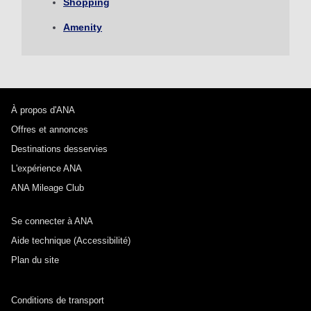
Shopping
correspondance
Amenity
1 personne
À propos d'ANA
Offres et annonces
À propos des codes promotionnels
Destinations desservies
L'expérience ANA
Meilleur tarif à +/- 3 jours
ANA Mileage Club
・Le tarif affiché est la meilleure offre disponible, compte tenu des
conditions que vous avez sélectionnées.
Se connecter à ANA
・Le prix indiqué et la disponibilité des sièges peuvent ne pas être à
Aide technique (Accessibilité)
jour. Utilisez le bouton [Rechercher] pour actualiser la disponibilité des
sièges.
Plan du site
・Les villes/dates pour lesquelles le prix ne peut pas être confirmé
pour le moment sont indiquées par un astérisque (*). Vérifiez les
informations les plus récentes sur l'écran de disponibilité des sièges.
・Le tarif, la
surtaxe carburant
, la
surtaxe assurance
, ainsi que les
Conditions de transport