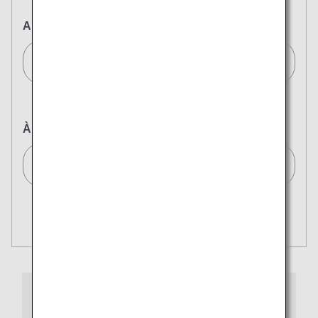
Au départ de
Tokyo(Haneda)/Tokyo (Haneda)[HND]
À destination de
Sélectionnez le lieu d'arrivée
Rechercher plusieurs villes
Fermer
Economy
Ouverture
Rechercher un aller-retour en différentes classes
Type de tarif non spécifié
Conditions d'utilisation
PREMIUM CLASS
Date et créneau horaire de départ du voyage
From Check-in to Boarding and Arrival