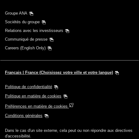
autres taxes/frais/charges applicables sont inclus dans le prix indiqué.
Le montant sera recalculé au moment de l'émission du billet et est
susceptible d'être modifié.
Groupe ANA
・Les offres spéciales sur les tarifs entre plusieurs aéroports peuvent
parfois être affichées pour les villes qui comptent plusieurs aéroports.
Sociétés du groupe
Relations avec les investisseurs
Rechercher
Communiqué de presse
Careers (English Only)
Français | France (Choisissez votre ville et votre langue)
Politique de confidentialité
Politique en matière de cookies
Préférences en matière de cookies
Conditions générales
Dans le cas d'un site externe, cela peut ou non répondre aux directives
d'accessibilité.