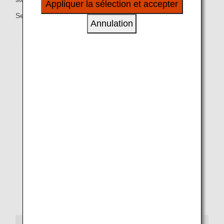
Appliquer la sélection et accepter
à vos intérêts personnels à travers nos sites
Seat pitch: 127 cm
internet, e-mail, réseaux sociaux et publicités.
Annulation
Personal light
PC power port
USB port
Seats with electrical reclining
Personal Seat-back Monitor
* Excluding some B777-200 and B787-9 aircraft.
* B787-10 will be gradually rolled out from February
2024.