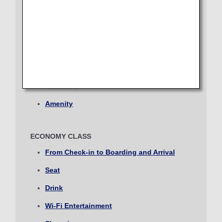
aller
Lounge
Sélectionnez la date
Seat
Dining/Drink
Aucun temps spécifié
Wi-Fi Entertainment
Ajouter des points de correspondance et des temps de
Shopping
correspondance
Amenity
Date et créneau horaire de départ du voyage
ECONOMY CLASS
retour
From Check-in to Boarding and Arrival
Sélectionnez la date
Seat
Drink
Aucun temps spécifié
Wi-Fi Entertainment
Ajouter des points de correspondance et des temps de