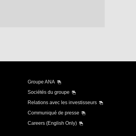
 sièges.
ons les plus récentes sur l'écran de disponibilité des
Le montant sera recalculé au moment de l'émission du billet
Rechercher
Groupe ANA
Sociétés du groupe
Relations avec les investisseurs
Communiqué de presse
Careers (English Only)