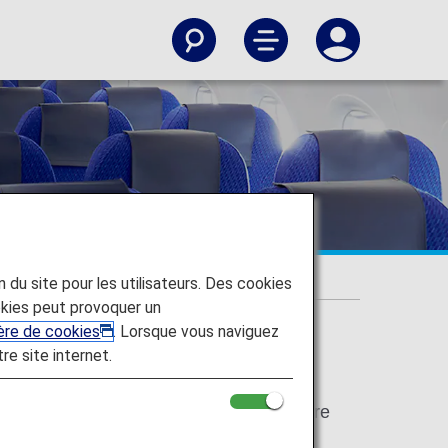
tic Flights]
on du site pour les utilisateurs. Des cookies
kies peut provoquer un
ière de cookies
. Lorsque vous naviguez
tre site internet.
e for Japan domestic flights have been
 "Economy Class" respectively. There are