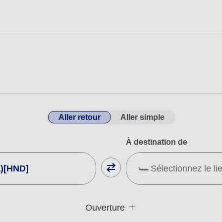
Aller retour
Aller simple
À destination de
)[HND]
Sélectionnez le li
Fermer
Type de tarif non spéci
Ouverture
tes classes
Conditions d'utilisation