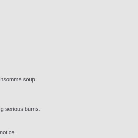
consomme soup
ng serious burns.
notice.