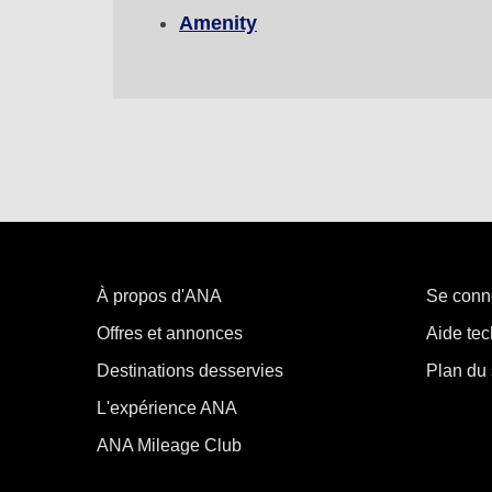
Amenity
・Le tarif affiché est la meilleure offre disponible, comp
・Le prix indiqué et la disponibilité des sièges peuvent ne 
・Les villes/dates pour lesquelles le prix ne peut pas être
sièges.
・Le tarif, la
surtaxe carburant
, la
surtaxe assurance
, ain
et est susceptible d'être modifié.
・Les offres spéciales sur les tarifs entre plusieurs aéropo
À propos d'ANA
Se conn
Offres et annonces
Aide tec
Destinations desservies
Plan du 
L'expérience ANA
ANA Mileage Club