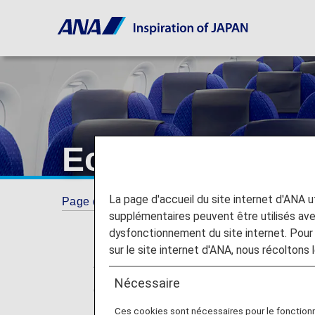
Economy Class 
La page d'accueil du site internet d'ANA uti
Page d'accueil
Guide
Economy Class drink
supplémentaires peuvent être utilisés a
dysfonctionnement du site internet. Pour 
sur le site internet d'ANA, nous récoltons l
* For flights departing on or after May
Nécessaire
changed from "Premium Class" and "Eco
no plans for any changes to the service 
Ces cookies sont nécessaires pour le fonction