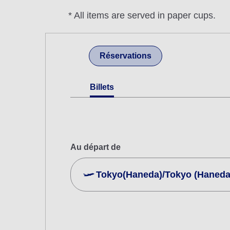
* All items are served in paper cups.
Réservations
Billets
Au départ de
Tokyo(Haneda)/Tokyo (Haneda
Rechercher plusieurs villes
Economy
Rechercher un aller-retour en différen