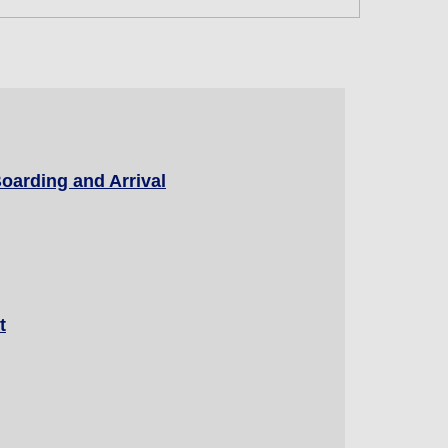
départ du voyage retour
oarding and Arrival
correspondance et des temps de
espondance
t
motionnels