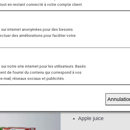
 tout en restant connecté à votre compte client.
al
Seat
Drink
Wi-Fi/Entertainment
n sur internet anonymées pour des besoins
fectuer des améliorations pour faciliter votre
sur notre site internet pour les utilisateurs. Basés
tent de fournir du contenu qui correspond à vos
rge.
 e-mail, réseaux sociaux et publicités.
Cold Drinks
Annulatio
Japanese green tea
Apple juice