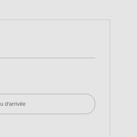
eu d'arrivée
fié