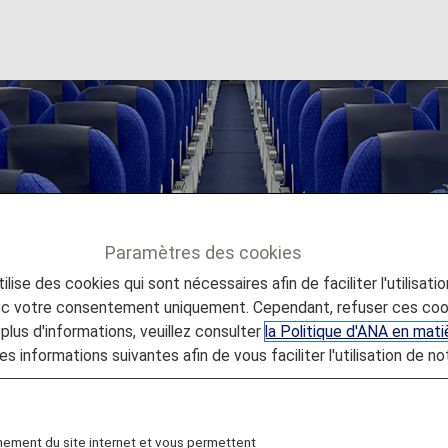
drinks [Japan Domes
Paramètres des cookies
lise des cookies qui sont nécessaires afin de faciliter l'utilisati
s [Japan Domestic Flights]
vec votre consentement uniquement. Cependant, refuser ces coo
plus d'informations, veuillez consulter
la Politique d'ANA en mat
es informations suivantes afin de vous faciliter l'utilisation de no
 19, 2026, the descriptions on the reservation search pag
nomy Class Seat" to "First Class (Premium Class)" and
following this change in terminology.
nement du site internet et vous permettent