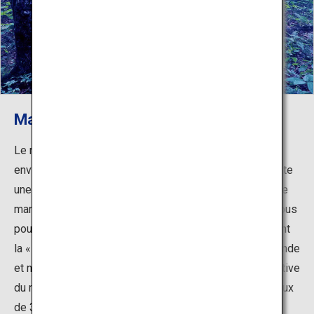
Marais de Shishigabana
Le mystique marais de Shishigabana, qui s'étend sur
environ 26 hectares à la base nord du mont Chokai, abrite
une variété de hêtres japonais aux formes curieuses. Le
marais étant un monument naturel désigné du Japon, vous
pourrez voir une grande variété de mousses, notamment
la « Chokai marimo » en forme de rond, rare dans le monde
et ne pouvant être observée qu'ici. Dans la forêt récréative
du marais se trouve également l'arbre King Agariko, vieux
de 300 ans, un grand hêtre d'une circonférence de