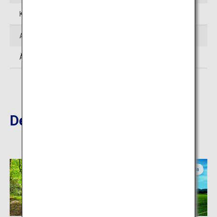
Kisakata-machi Seki, Nikaho-shi, Akita
Accès
À environ 20 minutes en voiture de la gare JR Kisakata
Destinations à proximité
Yamagata
Yamagata