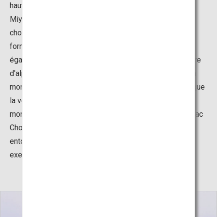
haut nichée à la frontière des préfectures d'Akita et de
Miyagi. Il s'agit d'un pic volcanique situé face à l'océan,
chose très rare au Japon. En raison de sa magnifique
forme qui ressemble au mont Fuji, la montagne est
également appelée le « Fuji de Dewa ». Un grand nombre
d'alpinistes viennent tout au long de l'année pour voir la
montagne recouverte de couleurs saisonnières telles que
la végétation fraîche au printemps, les plantes de
montagne en été et le feuillage coloré en automne. Le lac
Chokai, situé à la septième station de la montagne, est
entouré par la flore de la montagne (hémérocalles, par
exemple) aux alentours de juillet.