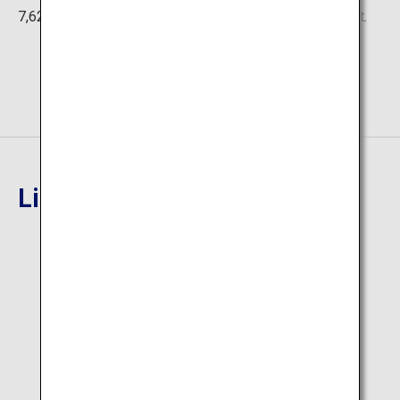
7,62 mètres, ce qui en fait littéralement le roi de la forêt.
Lieu