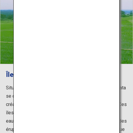
Îles Kujuku à Kisakata
Situées au pied du mont Chokai, les îles Kujuku à Kisakata
se composent de 103 petites îles qui semblent flotter,
créant ainsi un paysage mystérieux unique à Kisakata. Ces
îles flottaient autrefois dans une crique formée par les
eaux de mer, érodant alors les énormes rochers issus des
éruptions du mont Chokai. Kisakata était autrefois connue