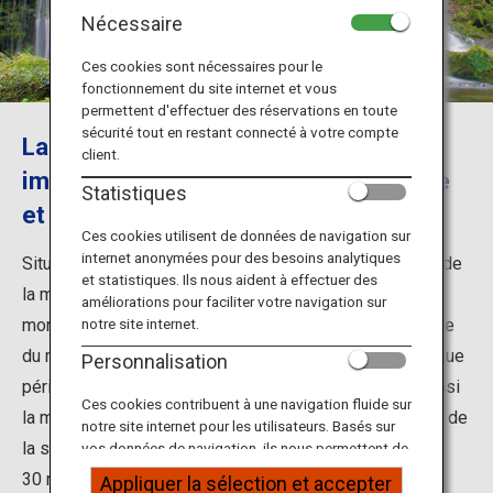
Informations sur le voyage
Nécessaire
Ces cookies sont nécessaires pour le
Services ANA
fonctionnement du site internet et vous
permettent d'effectuer des réservations en toute
sécurité tout en restant connecté à votre compte
La rivière Mototaki crée un contraste
client.
Fermer
impressionnant entre la mousse verte
Statistiques
et la brume blanche des chutes
Ces cookies utilisent de données de navigation sur
internet anonymées pour des besoins analytiques
Situé au sud de la préfecture d'Akita, le long de la côte de
et statistiques. Ils nous aident à effectuer des
la mer du Japon, le mont Chokai est une magnifique
améliorations pour faciliter votre navigation sur
montagne qui a longtemps été vénérée. La neige fondue
notre site internet.
du mont Chokai, absorbée dans le sol pendant une longue
Personnalisation
période, émerge des profondeurs de la terre, créant ainsi
Ces cookies contribuent à une navigation fluide sur
la mystique rivière Mototaki. L'eau souterraine qui jaillit de
notre site internet pour les utilisateurs. Basés sur
la surface de la roche s'écoule dans une cascade de
vos données de navigation, ils nous permettent de
fournir du contenu qui correspond à vos intérêts
30 mètres de large et de 5 mètres de haut, formant un
Appliquer la sélection et accepter
personnels à travers nos sites internet, e-mail,