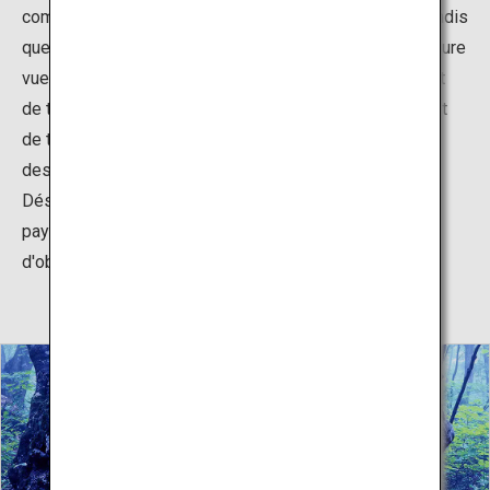
comme étant la plus belle vue de l'ouest de Tohoku, tandis
que Matsushima lui a volé la vedette en tant que meilleure
vue de l'est de Tohoku. Toutefois, le grand tremblement
de terre de Kisakata en 1804 a entraîné un soulèvement
de terrain de plus de 2 mètres, faisant des eaux autour
des îles les terres sèches que l'on connaît aujourd'hui.
Désigné monument naturel du Japon, le magnifique
paysage des îles Kujuku est visible depuis la terrasse
d'observation de la station routière Nemu-no-Oka.