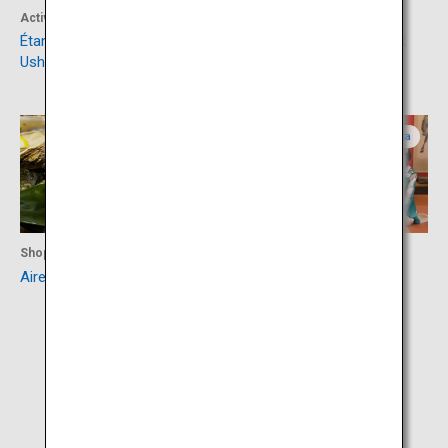
Activités
Activités
Étang Maruike-sama et rivière
Chutes de Dohara et mont
Ushiwatari
Chokai
Yamagata
Yamagata
Shopping
Culture
Aire de repos Chokai Furatto
Somaro