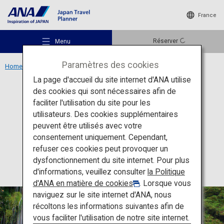
France
Réserver
Menu
Paramètres des cookies
Home
Région du Tohoku
Rivière Mototaki et mont Chokai
La page d'accueil du site internet d'ANA utilise
des cookies qui sont nécessaires afin de
Activités
Akita
faciliter l'utilisation du site pour les
utilisateurs. Des cookies supplémentaires
Rivière Mototaki et mont
Lieux recommandés
peuvent être utilisés avec votre
Chokai
consentement uniquement. Cependant,
refuser ces cookies peut provoquer un
Idées de voyage
dysfonctionnement du site internet. Pour plus
d'informations, veuillez consulter
la Politique
d'ANA en matière de cookies
. Lorsque vous
Destinations
naviguez sur le site internet d'ANA, nous
récoltons les informations suivantes afin de
vous faciliter l'utilisation de notre site internet.