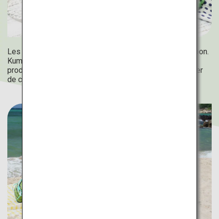
Les pastèques sont une autre spécialité estivale au Japon.
Kumamoto, en particulier, est l'un des principaux
producteurs de pastèques, alors n'oubliez pas de profiter
de ces fruits appétissants lors de votre visite !