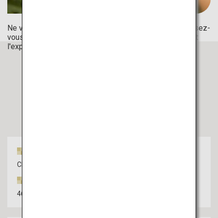
Ne vous contentez pas de manger de la pastèque, amusez-
vous à la récolter ! Créez de beaux souvenirs en visitant
l'exploitation où l'on récolte ce fruit estival.
Lieux présentés cette fois-ci
Nom du lieu
Chutes de Shiraïto
Adresse
460-6, Shiraito, Itoshima-shi, Fukuoka