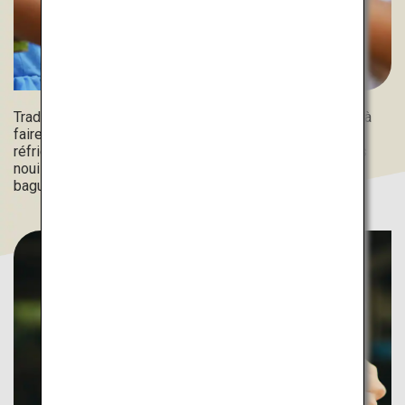
Tradition estivale au Japon, le nagashi-somen consiste à
faire glisser des nouilles « somen » dans de l'eau
réfrigérée sur des toboggans de bambou. Savourez ces
nouilles blanches et fines en les attrapant avec des
baguettes.