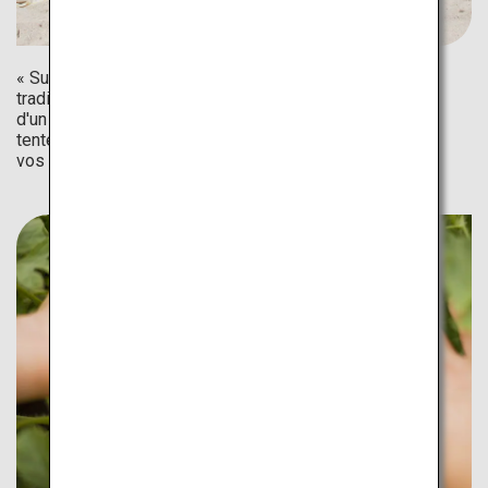
« Suika-wari », ou pastèque fendue, est un jeu d'été
traditionnel au Japon. Le joueur a les yeux bandés, muni
d'un bâton il doit suivre les injonctions des autres pour
tenter de faire éclater la pastèque. Essayez ce jeu avec
vos amis !