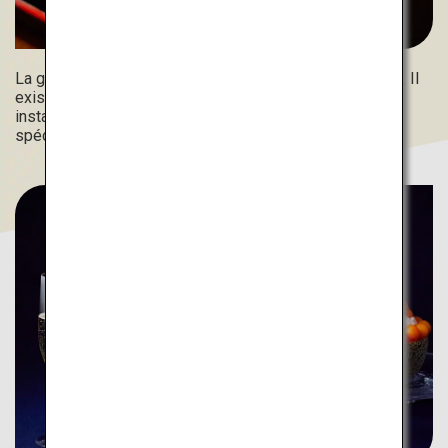
La glace pilée japonaise a évolué ces dernières années. Il
existe désormais un assortiment varié de styles
instagrammables et de textures, notamment certaines
spécialités ressemblant à de la neige moelleuse.