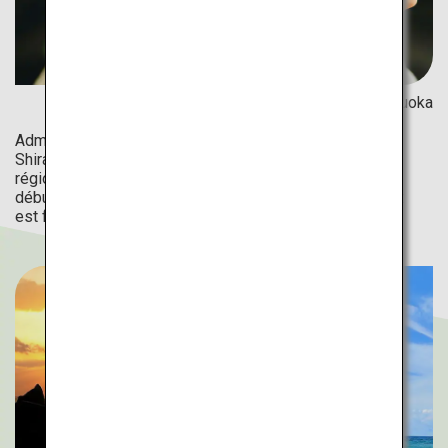
©Association touristique de la préfecture de Fukuoka
Admirez un magnifique lieu naturel, les chutes de
Shiraïto, en participant à l'activité la plus populaire de la
région, la pêche à la truite « yamame » ! Les pêcheurs
débutants apprécieront cette activité ; tout l'équipement
est fourni.