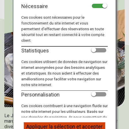
Informations sur le voyage
Nécessaire
Ces cookies sont nécessaires pour le
Services ANA
fonctionnement du site internet et vous
permettent d'effectuer des réservations en toute
sécurité tout en restant connecté à votre compte
client.
Fermer
Statistiques
Ces cookies utilisent de données de navigation sur
internet anonymées pour des besoins analytiques
et statistiques. Ils nous aident à effectuer des
améliorations pour faciliter votre navigation sur
notre site internet.
Personnalisation
Ces cookies contribuent à une navigation fluide sur
notre site internet pour les utilisateurs. Basés sur
Le Japon est connu pour ses quatre saisons bien
vos données de navigation, ils nous permettent de
marquées. La chaleur de l'été est l'occasion de déguster
fournir du contenu qui correspond à vos intérêts
Appliquer la sélection et accepter
divers plats rafraîchissants.
personnels à travers nos sites internet, e-mail,