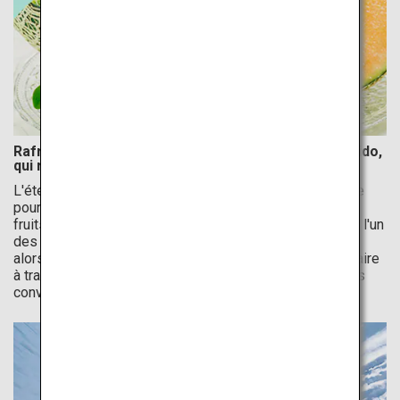
Rafraîchissez-vous avec des melons frais d'Hokkaido,
qui regorge de produits alimentaires de qualité
L'été au Japon est une période vivante et animée, idéale
pour savourer de délicieux fruits de saison. Parmi ces
fruits, les melons frais sont un incontournable. L'été est l'un
des moments les plus agréables pour visiter Hokkaido,
alors pourquoi ne pas vous lancer dans un voyage culinaire
à travers la région et goûter le fameux melon Yubari, très
convoité ?