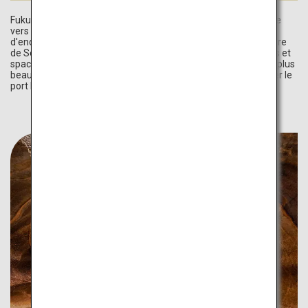
Fukuoka, qui regorge de sites touristiques, est la porte d'entrée
vers l'île de Kyushu et vers d'autres pays d'Asie. Il y a tant
d'endroits captivants et passionnants à visiter. La grotte calcaire
de Senbutsu est particulièrement en été un havre de paix frais et
spacieux. La vue depuis le Mount Sarakura offre l'un des trois plus
beaux paysages nocturnes du Japon. Et n'oubliez pas de visiter le
port historique de Mojiko Retro.