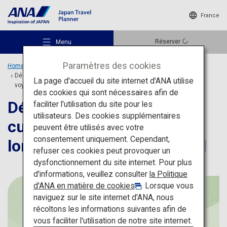
France
Réserver
Menu
Paramètres des cookies
Home
Idées de voyage
Fonctionnalités spéciales
Découvrez des spécialités culinaires rafraîchissantes lors de votre
La page d'accueil du site internet d'ANA utilise
voyage estival
des cookies qui sont nécessaires afin de
Découvrez des spécialités
faciliter l'utilisation du site pour les
utilisateurs. Des cookies supplémentaires
culinaires rafraîchissantes
Lieux recommandés
peuvent être utilisés avec votre
consentement uniquement. Cependant,
lors de votre voyage estival
refuser ces cookies peut provoquer un
Idées de voyage
dysfonctionnement du site internet. Pour plus
d'informations, veuillez consulter
la Politique
d'ANA en matière de cookies
. Lorsque vous
Destinations
naviguez sur le site internet d'ANA, nous
récoltons les informations suivantes afin de
vous faciliter l'utilisation de notre site internet.