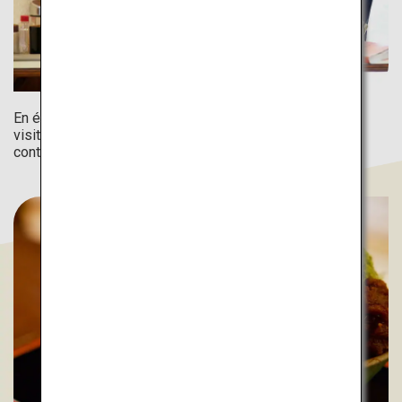
En été, la glace pilée est incontournable. Lors de vos
visites, optez pour de délicieux plats froids pour lutter
contre la chaleur de l'été.