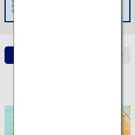
vous effectuez une recherche en cliquant sur «
Rechercher ».
En savoir plus
Fukuoka
Hokkaido
Kumamoto
Pages connexes