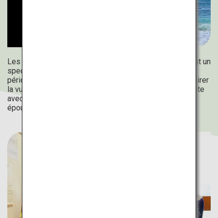
Les deux rochers Meoto Iwa (les rochers mariés) offrent un
spectacle rare, visible uniquement pendant une courte
période autour du solstice d'été. Venez en été pour admirer
la vue incroyable en journée du « torii » blanc qui contraste
avec le ciel bleu et la mer, ainsi que le coucher de soleil
époustouflant entre les rochers mariés.