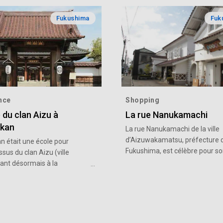
Fukushima
Fuk
nce
Shopping
 du clan Aizu à
La rue Nanukamachi
nkan
La rue Nanukamachi de la ville
d’Aizuwakamatsu, préfecture 
n était une école pour
Fukushima, est célèbre pour s
ssus du clan Aizu (ville
paysage urbain rétro. Nous vou
ant désormais à la
recommandons de visiter le co
e de Fukushima). Cette ville
shop situé dans la gare de
struite en 1803 à la fin de la
Nanukamachi, appelé le « Café 
samouraï dans le but de
gare », où règne une atmosphè
s jeunes talents. Les
calme et détendue. La rue
qui y entraient dès l'âge de