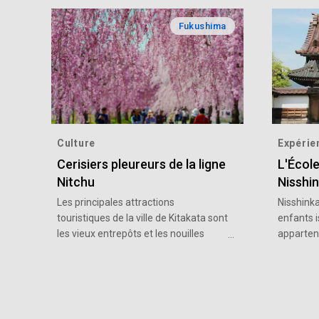
Fukushima
Culture
Expérie
Cerisiers pleureurs de la ligne
L'École
Nitchu
Nisshi
Les principales attractions
Nisshinka
touristiques de la ville de Kitakata sont
enfants i
les vieux entrepôts et les nouilles
apparten
ramen. Toutefois, le printemps y
préfectur
apporte sa touche, avec ses 1 000
a été con
cerisiers pleureurs en pleine floraison
période 
sur 3 kilomètres de sentiers de
former le
randonnée qui étaient autrefois la
enfants, 