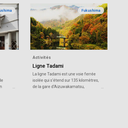
ushima
Fukushima
Activités
Ligne Tadami
La ligne Tadami est une voie ferrée
de
isolée qui s'étend sur 135 kilomètres,
on
de la gare d'Aizuwakamatsu,
s
préfecture de Fukushima, à la gare de
ffee
Koide à Uonuma, préfecture de
Niigata. Cette ligne locale est
de la
appréciée pour son itinéraire
re
incroyablement pittoresque en toutes
saisons, et l'image du train traversant