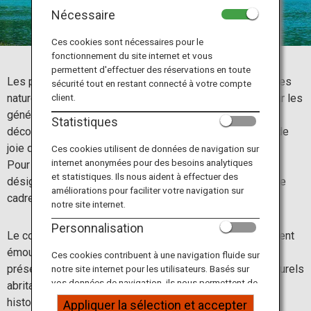
Informations sur le voyage
Nécessaire
Ces cookies sont nécessaires pour le
Services ANA
fonctionnement du site internet et vous
permettent d'effectuer des réservations en toute
Les parcs nationaux ont pour objectif de protéger les sites
sécurité tout en restant connecté à votre compte
naturels exceptionnels du Japon et de les préserver pour les
client.
Fermer
générations futures, afin que ces dernières puissent les
Statistiques
découvrir avec le même sentiment d’émerveillement et de
joie que notre génération.
Ces cookies utilisent de données de navigation sur
internet anonymées pour des besoins analytiques
Pour atteindre ces objectifs, les parcs nationaux sont
et statistiques. Ils nous aident à effectuer des
désignés, protégés et gérés par le gouvernement dans le
améliorations pour faciliter votre navigation sur
cadre de la Loi japonaise sur les parcs naturels.
notre site internet.
Personnalisation
Le contact avec la nature est une expérience profondément
émouvante et apaisante. Les parcs nationaux du Japon
Ces cookies contribuent à une navigation fluide sur
présentent non seulement de magnifiques paysages naturels
notre site internet pour les utilisateurs. Basés sur
vos données de navigation, ils nous permettent de
abritant une faune et une flore variées, mais aussi une
fournir du contenu qui correspond à vos intérêts
histoire culturelle riche. De plus, ils ont la particularité de
Appliquer la sélection et accepter
personnels à travers nos sites internet, e-mail,