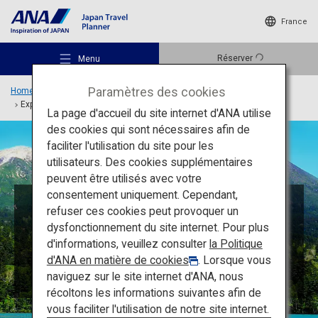
France
Réserver
Menu
Paramètres des cookies
Home
Idées de voyage
Fonctionnalités spéciales
Explorez les parcs nationaux du Japon
La page d'accueil du site internet d'ANA utilise
des cookies qui sont nécessaires afin de
faciliter l'utilisation du site pour les
utilisateurs. Des cookies supplémentaires
Lieux recommandés
peuvent être utilisés avec votre
consentement uniquement. Cependant,
Explorez les parcs nationaux du
refuser ces cookies peut provoquer un
Idées de voyage
Japon
dysfonctionnement du site internet. Pour plus
d'informations, veuillez consulter
la Politique
d'ANA en matière de cookies
. Lorsque vous
Les richesses naturelles du Japon sont
Destinations
préservées dans ces régions.
naviguez sur le site internet d'ANA, nous
Profitez d’une excursion en pleine nature !
récoltons les informations suivantes afin de
vous faciliter l'utilisation de notre site internet.