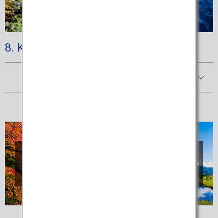
8. Keramashoto National Park
Afficher les détails
(En anglais) Consultez la liste des parcs
nationaux sur le site Internet du ministère de
l'Environnement