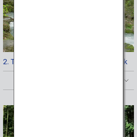
2. Towada-Hachimantai National Park
Afficher les détails