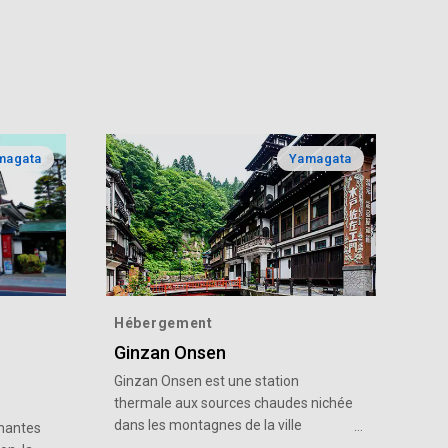
magata
Yamagata
Hébergement
Ginzan Onsen
Ginzan Onsen est une station
thermale aux sources chaudes nichée
dans les montagnes de la ville
chantes
d'Obanazawa, dans le nord-est de la