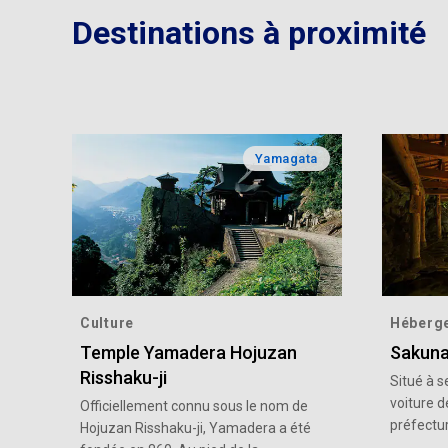
Destinations à proximité
Yamagata
Culture
Héberg
Temple Yamadera Hojuzan
Sakuna
Risshaku-ji
Situé à 
voiture d
Officiellement connu sous le nom de
préfectur
Hojuzan Risshaku-ji, Yamadera a été
d'une na