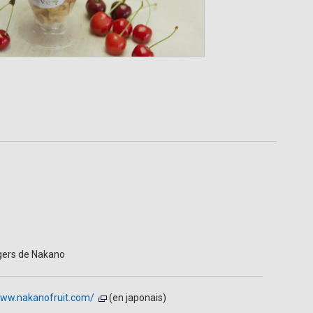
gers de Nakano
www.nakanofruit.com/
(en japonais)