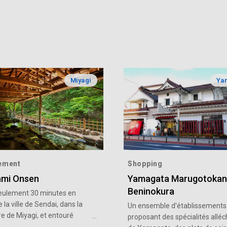
Miyagi
Ya
ement
Shopping
mi Onsen
Yamagata Marugotokan
Beninokura
seulement 30 minutes en
e la ville de Sendai, dans la
Un ensemble d'établissements
e de Miyagi, et entouré
proposant des spécialités allé
ture luxuriante, Sakunami