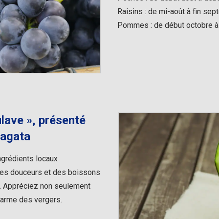
Raisins : de mi-août à fin se
Pommes : de début octobre à
ulave », présenté
magata
ngrédients locaux
des douceurs et des boissons
n. Appréciez non seulement
charme des vergers.