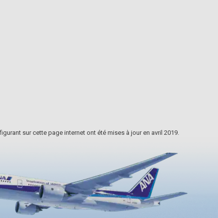
Japon, suivi des 1 015 marches de
pierre menant au sommet. Il s'agit
d'une forme d'entraînement
e
ascétique, permettant de laisser
eurs
derrière vous vos désirs terrestres à
ivre
chaque étape de votre ascension. Les
nommé
vues sur les montagnes et les villages
z les
environnants depuis le sommet sont
u p…
vraiment fascinantes.
igurant sur cette page internet ont été mises à jour en avril 2019.