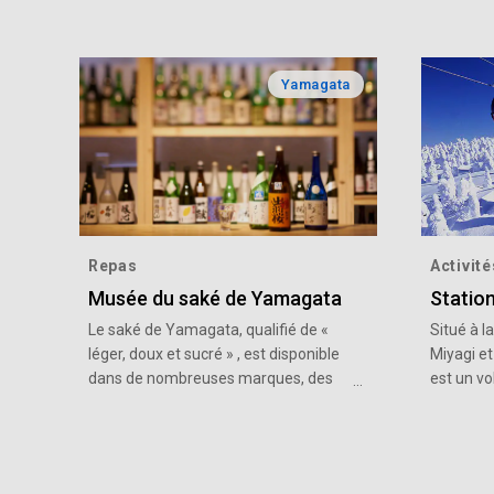
Yamagata
Repas
Activité
Musée du saké de Yamagata
Statio
Le saké de Yamagata, qualifié de «
Situé à l
léger, doux et sucré » , est disponible
Miyagi e
dans de nombreuses marques, des
est un vo
brasseries de saké hautement
chaîne d
appréciées dans le monde entier, aux
Yamagata
marques de distributeurs plutôt rares
abondant
et difficiles à obtenir.Le « musée du
populaire