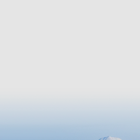
saké de Yamagata », établi à Zao, est
téléphér
un lieu où vous pourrez apprendre et
Il est po
goûter aux charmes des marques de
activités
saké de Yamagata réputées dans le
comme l'o
monde entier.
au print
végétatio
feuillag