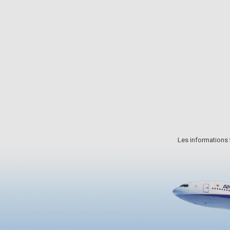
iques et de sources chaudes.
de rares endroits comme les
ssible d'y pratiquer diverses
montagnes Hakkoda dans la
 tout au long de l'année,
préfecture d'Aomori et le mont
bservation de la flore alpine
Hachimantai dans la préfectur
emps, la randonnée dans une
d'Iwate. À Miyagi Zao, les visit
n luxuriante en été et les
peuvent visiter les champs de g
es colorés en automne…
dans un tracteur chauffé sur
« le monstre sauvage ». Écoute
commentaires d'un guide et, a
Les informations f