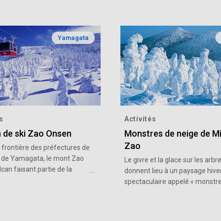
Yamagata
s
Activités
n de ski Zao Onsen
Monstres de neige de Mi
Zao
a frontière des préfectures de
t de Yamagata, le mont Zao
Le givre et la glace sur les arbr
lcan faisant partie de la
donnent lieu à un paysage hive
e montagnes Ōu. Le côté
spectaculaire appelé « monstr
, bénéficiant d'une nature
neige » en raison de ses forme
e, est une destination
imposantes. Ce phénomène na
, dotée de stations de ski, de
unique ne peut être observé q