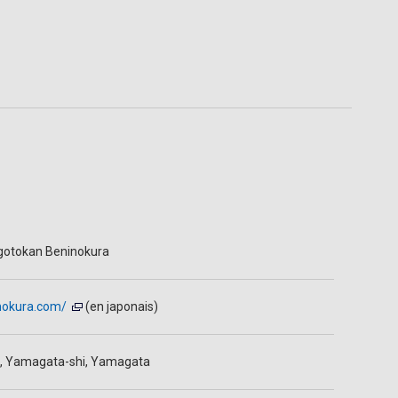
otokan Beninokura
nokura.com/
(en japonais)
, Yamagata-shi, Yamagata