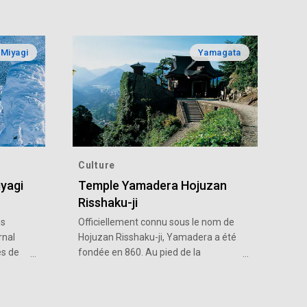
Miyagi
Yamagata
Culture
yagi
Temple Yamadera Hojuzan
Risshaku-ji
es
Officiellement connu sous le nom de
rnal
Hojuzan Risshaku-ji, Yamadera a été
es de
fondée en 860. Au pied de la
s
montagne se trouve le pavillon
turel
principal Konpon Chudo, un
ue dans
monument culturel important du