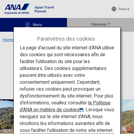
France
Réserver
Menu
Paramètres des cookies
Home
Région de Chugoku
Pont Kintaikyo
La page d'accueil du site internet d'ANA utilise
des cookies qui sont nécessaires afin de
Culture
Yamaguchi
faciliter l'utilisation du site pour les
utilisateurs. Des cookies supplémentaires
Pont Kintaikyo
Lieux recommandés
peuvent être utilisés avec votre
consentement uniquement. Cependant,
refuser ces cookies peut provoquer un
Idées de voyage
dysfonctionnement du site internet. Pour plus
d'informations, veuillez consulter
la Politique
d'ANA en matière de cookies
. Lorsque vous
Destinations
naviguez sur le site internet d'ANA, nous
récoltons les informations suivantes afin de
vous faciliter l'utilisation de notre site internet.