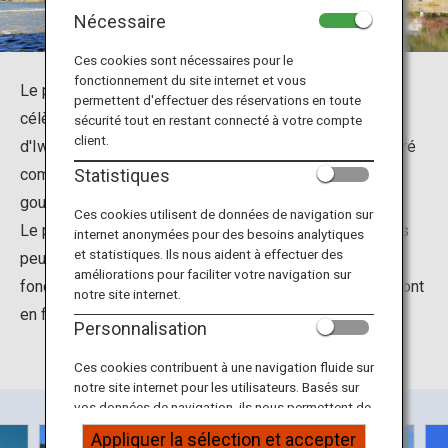
Informations sur le voyage
Nécessaire
Ces cookies sont nécessaires pour le
Services ANA
fonctionnement du site internet et vous
Le pont en bois de Kintaikyo est un des trois plus
permettent d'effectuer des réservations en toute
célèbres ponts du Japon. Situé à Iwakuni dans la ville
sécurité tout en restant connecté à votre compte
client.
d'Iwakuni de la préfecture de Yamaguchi, il est considéré
Fermer
comme un site de beauté panoramique par le
Statistiques
gouvernement japonais.
Ces cookies utilisent de données de navigation sur
Le pont illuminé de nuit est très populaire. Les visiteurs
internet anonymées pour des besoins analytiques
et statistiques. Ils nous aident à effectuer des
peuvent admirer différentes vues du pont Kintaikyo en
améliorations pour faciliter votre navigation sur
fonction de la saison, notamment quand les cerisiers sont
notre site internet.
en fleurs ou lorsque des feux d'artifice sont tirés.
Personnalisation
Ces cookies contribuent à une navigation fluide sur
notre site internet pour les utilisateurs. Basés sur
vos données de navigation, ils nous permettent de
fournir du contenu qui correspond à vos intérêts
Appliquer la sélection et accepter
personnels à travers nos sites internet, e-mail,