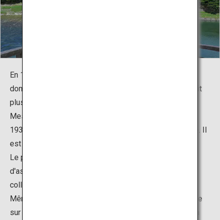
En 1673, Kikkawa Hiroyoshi, troisième seigneur du
domaine Iwakuni, a construit le pont en bois qui servirait
plus tard de modèle pour le pont actuel.
Mesuré en ligne droite, le pont lui-même est long de
193,3 m, mais fait en réalité 210 m sur toute sa surface. Il
est large de 5 m et ses culées s'élèvent à 6,6 m.
Le pont a été construit à l'aide d'une technique
d'assemblage de bois spéciale faisant appel à des
colliers et à des cerceaux de fer.
Même les ingénieurs modernes ne trouvent rien à redire
sur la structure particulièrement élaborée de ce pont en