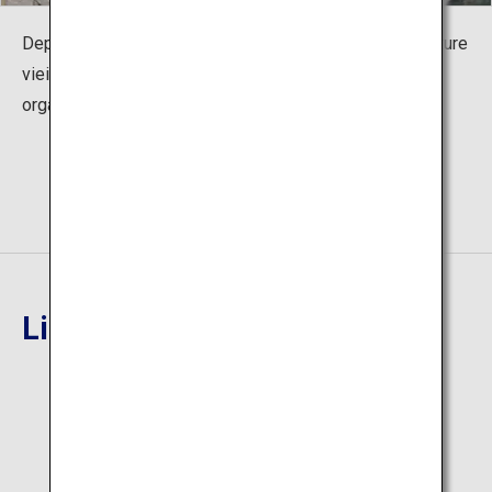
Depuis la rive, vous pouvez observer en détail la structure
vieille de 300 ans. Les événements d'illumination
organisés chaque année sont magnifiques.
Lieu