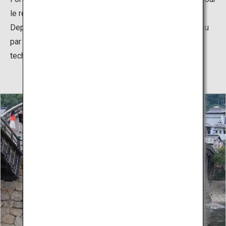
le reconstruire à l'aide de techniques traditionnelles.
Depuis plusieurs années, le pont Kintaikyo est entretenu
par de célèbres maîtres charpentiers qui utilisent des
techniques transmises depuis l'ère Edo (1603–1868).