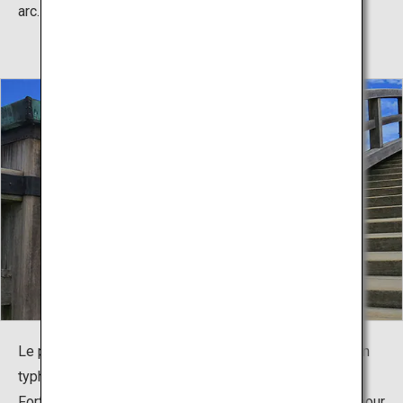
arc.
Le pont Kintaikyo original a été détruit et emporté par un
typhon en 1950.
Fort heureusement, les habitants d'Iwakuni ont œuvré pour