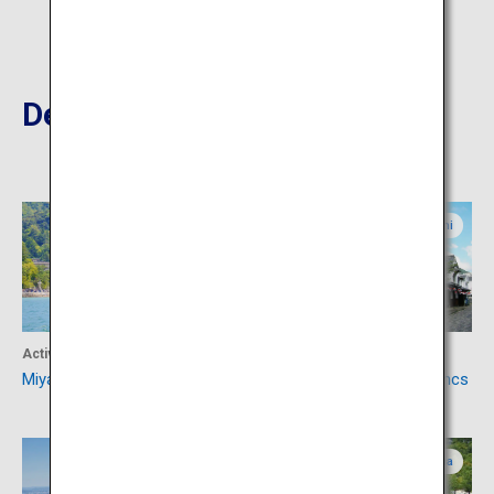
Destinations à proximité
Hiroshima
Yamaguchi
Activités
Culture
Miyajima
Yanai, la ville aux murs blancs
Yamaguchi
Hiroshima