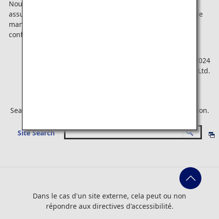
Nous continuerons à faire tout notre possible pour nous
assurer que vos informations personnelles sont traitées de
manière appropriée, conformément à notre politique de
confidentialité.
1er juillet 2024
All Nippon Airways Co., Ltd.
Search for the page you want using the site search function.
Site Search
Dans le cas d'un site externe, cela peut ou non
répondre aux directives d'accessibilité.