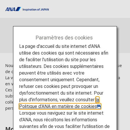
Modification de la politique de
Paramètres des cookies
confidentialité d'ANA
La page d'accueil du site internet d'ANA
utilise des cookies qui sont nécessaires afin
de faciliter l'utilisation du site pour les
Nous avons révisé une partie du contenu de notre politique
utilisateurs. Des cookies supplémentaires
de confidentialité.
peuvent être utilisés avec votre
La version révisée de la politique de confidentialité entrera
consentement uniquement. Cependant,
en vigueur le 1er juillet 2024.
refuser ces cookies peut provoquer un
Ces ajouts et révisions n'entraînent aucune modification
dysfonctionnement du site internet. Pour
substantielle des éléments de données personnelles à
plus d'informations, veuillez consulter
la
collecter ou de l'objectif d'utilisation des données
Politique d'ANA en matière de cookies
.
personnelles.
Lorsque vous naviguez sur le site internet
d'ANA, nous récoltons les informations
suivantes afin de vous faciliter l'utilisation de
Modifications principales