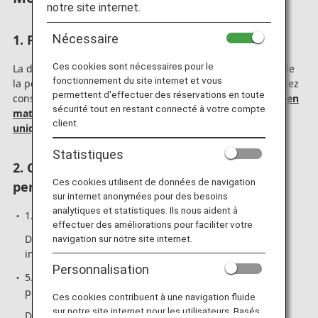
notre site internet.
1. Politique de base
Nécessaire
Ces cookies sont nécessaires pour le
La description de la politique de base figurant au début de
fonctionnement du site internet et vous
la politique de confidentialité a été supprimée. Vous pouvez
permettent d'effectuer des réservations en toute
consulter
la politique générale et les règles de conduite en
sécurité tout en restant connecté à votre compte
matière de protection de la vie privée (en anglais
client.
uniquement)
en cliquant sur ce lien.
Statistiques
2. Chapitre 1. Traitement des informations
Ces cookies utilisent de données de navigation
personnelles de tous les clients par ANA
sur internet anonymées pour des besoins
analytiques et statistiques. Ils nous aident à
1. Introduction
effectuer des améliorations pour faciliter votre
Des descriptions relatives à la définition des «
navigation sur notre site internet.
informations personnelles » ont été ajoutées.
Personnalisation
5. Collecte d'informations relatives aux informations
personnelles
Ces cookies contribuent à une navigation fluide
sur notre site internet pour les utilisateurs. Basés
Des descriptions relatives à la définition des «