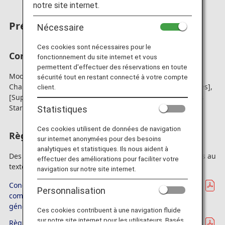
notre site internet.
Présentation
Nécessaire
Ces cookies sont nécessaires pour le
Conditions générales ANA Mileage Club
fonctionnement du site internet et vous
permettent d'effectuer des réservations en toute
Modifications apportées aux clauses suivantes dans le
sécurité tout en restant connecté à votre compte
Chapitre 1 Dispositions générales Article 2 : [Récompenses],
client.
[Super Flyers], [Membres Star Alliance Gold] et [Membres
Star Alliance Silver].
Statistiques
Ces cookies utilisent de données de navigation
Règles d'adhésion ANA Super Flyers
sur internet anonymées pour des besoins
analytiques et statistiques. Ils nous aident à
Des modifications partielles et des ajouts ont été apportés au
effectuer des améliorations pour faciliter votre
texte.
navigation sur notre site internet.
Conditions générales ANA Mileage Club - Tableau
Personnalisation
comparatif des anciennes et nouvelles conditions
générales (en anglais uniquement)
Ces cookies contribuent à une navigation fluide
sur notre site internet pour les utilisateurs. Basés
Règles d'adhésion ANA Super Flyers - Tableau comparatif