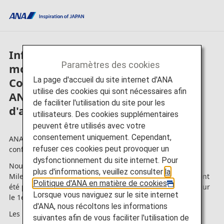
Information concernant les
Paramètres des cookies
modifications apportées aux
La page d'accueil du site internet d'ANA
Conditions générales
utilise des cookies qui sont nécessaires afin
ANA Mileage Club et aux Règles
de faciliter l'utilisation du site pour les
d'adhésion ANA Super Flyers
utilisateurs. Des cookies supplémentaires
peuvent être utilisés avec votre
consentement uniquement. Cependant,
ANA et ANA Mileage Club vous remercient de votre
refuser ces cookies peut provoquer un
confiance.
dysfonctionnement du site internet. Pour
Nous vous informons que les Conditions générales ANA
plus d'informations, veuillez consulter
la
Mileage Club et les Règles d'adhésion ANA Super Flyers ont
Politique d'ANA en matière de cookies
.
été partiellement modifiées et qu'elles entreront en vigueur
Lorsque vous naviguez sur le site internet
le 1er décembre 2026.
d'ANA, nous récoltons les informations
Les principales modifications sont indiquées ci-dessous.
suivantes afin de vous faciliter l'utilisation de