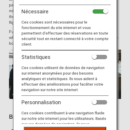
passengers board the aircraft first, followed by those in
middle seats and then those in aisle seats. We have
Nécessaire
therefore decided to introduce this boarding order for our
Ces cookies sont nécessaires pour le
flights.
fonctionnement du site internet et vous
Furthermore, we will resume our Priority Boarding Service
permettent d'effectuer des réservations en toute
which was temporarily suspended, and invite passengers to
sécurité tout en restant connecté à votre compte
board the aircraft in the order shown below.
client.
Statistiques
Ces cookies utilisent de données de navigation
sur internet anonymées pour des besoins
analytiques et statistiques. Ils nous aident à
effectuer des améliorations pour faciliter votre
navigation sur notre site internet.
Personnalisation
Ces cookies contribuent à une navigation fluide
Boarding Order
sur notre site internet pour les utilisateurs. Basés
sur vos données de navigation, ils nous
permettent de fournir du contenu qui correspond