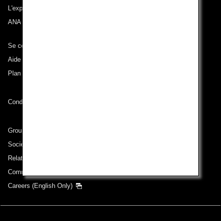
L'expérience ANA
ANA Mileage Club
Se connecter à ANA
Aide technique (Accessibilité)
Plan du site
Conditions de transport
Groupe ANA
Sociétés du groupe
Relations avec les investisseurs
Communiqué de presse
Careers (English Only)