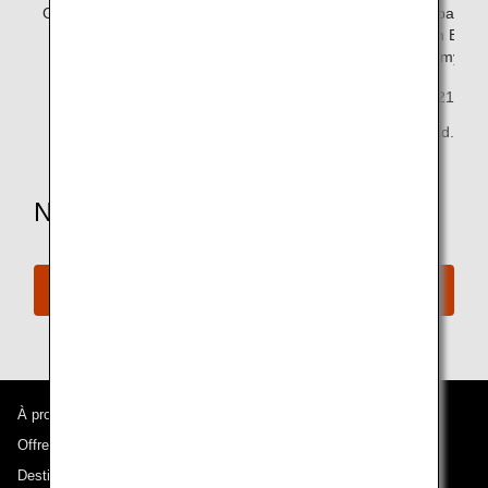
Group5
Aisle seat passengers
Aisle seat passe
in Premium Econ
and Economy Cla
November 1, 2021
All Nippon Airways Co., Ltd.
Need More Assistance?
Connect with ANA
À propos d'ANA
Offres et annonces
Destinations desservies