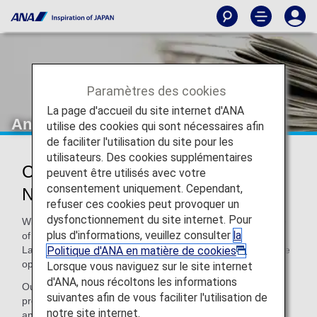
Paramètres des cookies
La page d'accueil du site internet d'ANA
Announcements
utilise des cookies qui sont nécessaires afin
de faciliter l'utilisation du site pour les
utilisateurs. Des cookies supplémentaires
Changes to Boarding Order (from
peuvent être utilisés avec votre
consentement uniquement. Cependant,
November 15, 2021)
refuser ces cookies peut provoquer un
dysfonctionnement du site internet. Pour
With the aim of providing our customers with greater peace
plus d'informations, veuillez consulter
la
of mind on flights, we collaborated with the Nishinari
Politique d'ANA en matière de cookies
.
Laboratory at Tokyo University to carry out research into the
optimum boarding process.
Lorsque vous naviguez sur le site internet
d'ANA, nous récoltons les informations
Our findings revealed that we can make the boarding
suivantes afin de vous faciliter l'utilisation de
process smoother while preventing crowding in the aisles
notre site internet.
and other areas of the cabin, by having window seat