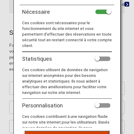
Services facultatifs de vols internationaux
Servic
Nécessaire
Ces cookies sont nécessaires pour le
fonctionnement du site internet et vous
Services facultatifs de vols internationaux
permettent d'effectuer des réservations en toute
sécurité tout en restant connecté à votre compte
Faites de votre voyage un moment unique. Surclassez tout
client.
votre voyage. Grâce aux différentes options pour
personnaliser votre vol selon vos préférences, rendez-le
Statistiques
encore plus confortable et agréable. Personnalisez votre
expérience de voyage grâce à ce service.
Ces cookies utilisent de données de navigation
sur internet anonymées pour des besoins
analytiques et statistiques. Ils nous aident à
effectuer des améliorations pour faciliter votre
Tarif / Réservation de siège
navigation sur notre site internet.
Personnalisation
Restauration en cabine
Ces cookies contribuent à une navigation fluide
sur notre site internet pour les utilisateurs. Basés
Bagages
sur vos données de navigation, ils nous
permettent de fournir du contenu qui correspond