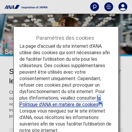
Paramètres des cookies
La page d'accueil du site internet d'ANA
Services supplémentaires
utilise des cookies qui sont nécessaires afin
de faciliter l'utilisation du site pour les
utilisateurs. Des cookies supplémentaires
Services supplémentaires ANA pour
peuvent être utilisés avec votre
consentement uniquement. Cependant,
les passagers
refuser ces cookies peut provoquer un
dysfonctionnement du site internet. Pour
Chez ANA, nous voulons rendre vos vacances à l'étranger
plus d'informations, veuillez consulter
la
ou votre voyage d'affaires encore plus confortables grâce à
Politique d'ANA en matière de cookies
.
nos services supplémentaires. Sur cette page, vous
trouverez des informations sur tous les services disponibles
Lorsque vous naviguez sur le site internet
pour votre prochain voyage avec ANA.
d'ANA, nous récoltons les informations
suivantes afin de vous faciliter l'utilisation de
notre site internet.