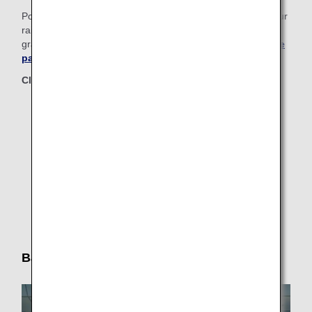
Pour répondre aux exigences alimentaires particulières pour
raisons de santé ou religieuses, nous vous proposons un
grand choix de repas spéciaux.
Voir vos options sur cette
page
.
Classes concernées
First Class
Business Class
Premium Economy
Economy Class
Bagages