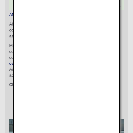
ANA COUCHii
ANA COUCHii est le premier ensemble de sièges
convertibles en couchette, proposé sur une compagnie
aérienne japonaise.
Moyennant un supplément au tarif de l’Economy Class,
combinez trois ou quatre sièges pour en faire une
couchette.
En savoir plus sur cette option unique
concernant les sièges.
(Disponible uniquement sur les
Airbus A380 sur les lignes d'Honolulu, à l'exception des
achats effectués sur le site internet du Mexique)
Classes concernées
Economy Class