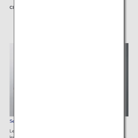
Classes concernées
First Class
Service de précommande de repas en Business Class
Les passagers en Business Class peuvent précommander
leur repas préféré. Pour les départs de Tokyo, sur certaines