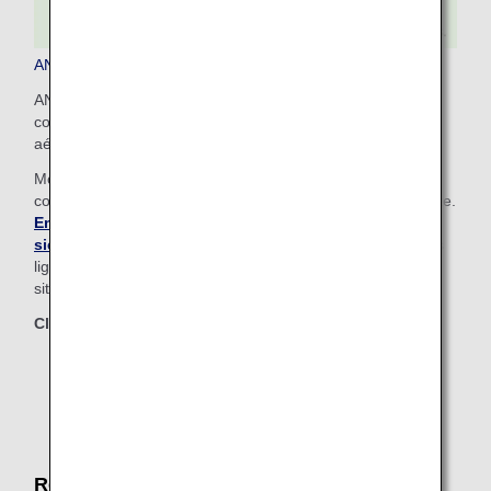
ANA COUCHii
ANA COUCHii est le premier ensemble de sièges
convertibles en couchette, proposé sur une compagnie
aérienne japonaise.
Moyennant un supplément au tarif de l’Economy Class,
combinez trois ou quatre sièges pour en faire une couchette.
En savoir plus sur cette option unique concernant les
sièges.
(Disponible uniquement sur les Airbus A380 sur les
lignes d'Honolulu, à l'exception des achats effectués sur le
site internet du Mexique)
Classes concernées
Economy Class
Restauration en cabine