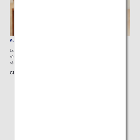
Keep My Fare
Le service Keep My Fare vous permet de garantir une
réservation et son tarif afin de vous laissez le temps de
réfléchir avant d'acheter votre billet.
Classes concernées
First Class
Business Class
Premium Economy
Economy Class