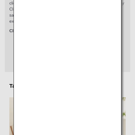
clients voyageant en classe Premium Economy ou Economy
Class. Profitez d'un menu exclusif composé de produits de
saison, uniquement disponible sur les vols ANA. Une
expérience culinaire à part.
Classes concernées
Premium Economy
Economy Class
Tarif / Réservation de siège