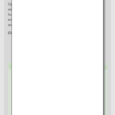
Optimisez votre confort à bord en pré-sélectionnant les
sièges les plus demandés tels que ceux côté couloir ou
hublot, ou ceux situés à l'avant de la cabine pour un
embarquement et un débarquement plus fluides, ou pour
avoir plus d'espace pour les jambes.
Classes concernées
Economy Class