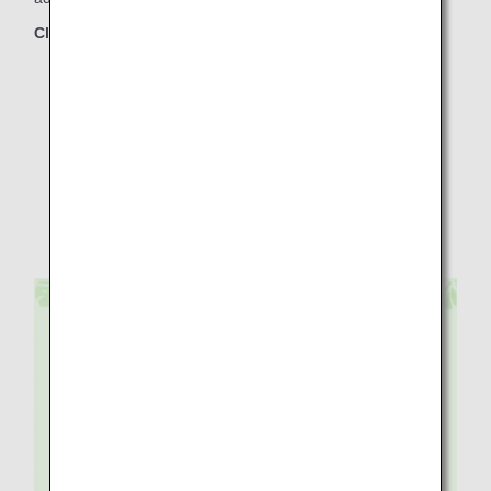
Classes concernées
First Class
Business Class
Premium Economy
Economy Class