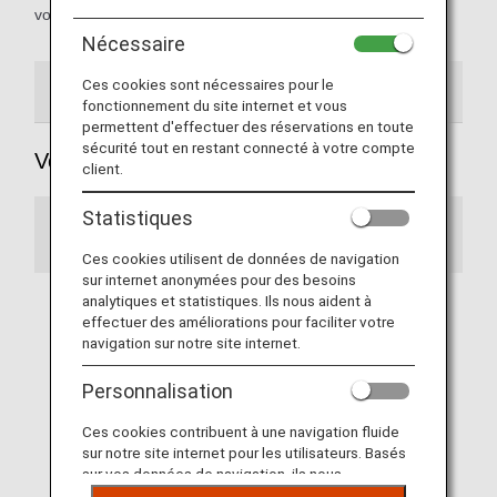
voyageurs au moment de la réservation.
Nécessaire
Ces cookies sont nécessaires pour le
Vols intérieurs japonais
Vols internationaux
fonctionnement du site internet et vous
permettent d'effectuer des réservations en toute
sécurité tout en restant connecté à votre compte
Vols intérieurs japonais
client.
Statistiques
Information
Ces cookies utilisent de données de navigation
sur internet anonymées pour des besoins
analytiques et statistiques. Ils nous aident à
Sur les vols intérieurs japonais en partage de
effectuer des améliorations pour faciliter votre
code, opérés par une compagnie aérienne
navigation sur notre site internet.
partenaire, seuls les adhérents ANA Mileage
Club sont éligibles au cumul de miles et
Personnalisation
peuvent profiter des services réservés aux
membres Premium. (À compter du 19 mai)
Ces cookies contribuent à une navigation fluide
sur notre site internet pour les utilisateurs. Basés
sur vos données de navigation, ils nous
permettent de fournir du contenu qui correspond