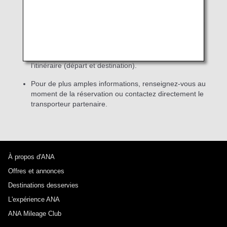
Pour connaître le statut des vols en partage de
code, veuillez consulter le site internet ou les
autres ressources du transporteur qui opère le vol
(compagnie partenaire).
En règle générale, veuillez
effectuer votre recherche en utilisant le numéro de vol
de la compagnie aérienne exploitante ou en spécifiant
l'itinéraire (départ et destination).
Pour de plus amples informations, renseignez-vous au
moment de la réservation ou contactez directement le
transporteur partenaire.
À propos d'ANA
Offres et annonces
Destinations desservies
L'expérience ANA
ANA Mileage Club