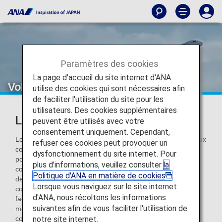
Paramètres des cookies
La page d'accueil du site internet d'ANA
Vols en partage de code
utilise des cookies qui sont nécessaires afin
de faciliter l'utilisation du site pour les
utilisateurs. Des cookies supplémentaires
Liste des vols en partage de code
peuvent être utilisés avec votre
consentement uniquement. Cependant,
Le partage de code est un accord de coopération entre deux
refuser ces cookies peut provoquer un
compagnies aériennes minimum et fait référence à un vol
dysfonctionnement du site internet. Pour
portant un numéro de vol ANA (NH) opéré par une
plus d'informations, veuillez consulter
la
compagnie aérienne partenaire. ANA augmente le nombre
Politique d'ANA en matière de cookies
.
de ses vols en partage de code en s'associant à des
Lorsque vous naviguez sur le site internet
compagnies aériennes de différents pays. Ce partenariat
d'ANA, nous récoltons les informations
facilite les correspondances entre différentes villes du
suivantes afin de vous faciliter l'utilisation de
monde. Pour les vols en partage de code, le nom de la
notre site internet.
compagnie aérienne qui opère le vol est communiqué aux