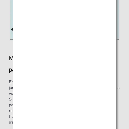
Modification de la réservation les vols
partant à partir du 19 mai
En raison du renouvellement des tarifs, les vols au départ
jusqu'au 18 mai 2026 ne peuvent pas être modifiés pour des
vols au départ à partir du 19 mai 2026.
Si des modifications sont apportées pour des raisons
personnelles, quel que soit le tarif, veuillez demander un
remboursement et effectuer une nouvelle réservation pour
l'itinéraire de votre choix. Des frais d'annulation
s'appliqueront pour les remboursements.