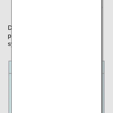
*1.
Les vols débuteront le 1er juin 2026 dans le cadre de
l'exploitation saisonnière.
Détails des restrictions de service
pour les aéroports utilisant l'ancien
système