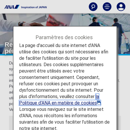
Paramètres des cookies
Restrictions du service pendant la
La page d'accueil du site internet d'ANA
période de migration du système
utilise des cookies qui sont nécessaires afin
de faciliter l'utilisation du site pour les
Du 19 mai 2026 au 9 juin 2026 (dates prévisionnelles), les
utilisateurs. Des cookies supplémentaires
systèmes informatiques concernant les passagers sur les
peuvent être utilisés avec votre
vols intérieurs japonais et les vols internationaux vont être
consentement uniquement. Cependant,
intégrés à un nouveau système, et ce aéroport par aéroport.
refuser ces cookies peut provoquer un
Pendant cette période de migration du système, certains
dysfonctionnement du site internet. Pour
aéroports utiliseront l'ancien système tandis que d'autres
plus d'informations, veuillez consulter
la
utiliseront le nouveau. Pour cette raison, certains services
Politique d'ANA en matière de cookies
.
pour les vols intérieurs seront limités.
Lorsque vous naviguez sur le site internet
Veuillez nous excuser pour ce désagrément.
d'ANA, nous récoltons les informations
suivantes afin de vous faciliter l'utilisation de
Information
notre site internet.