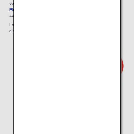
veuillez vous reporter aux étapes détaillées dans la section
Mise sur liste d'attente à l'aéroport
pour les
aéroports qui n'ont pas encore migrés.
La mise sur liste d'attente de surclassement n'est pas
disponible dans les aéroports utilisant l'ancien système.