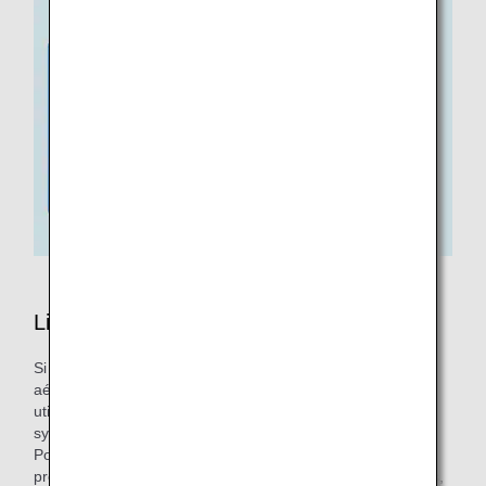
Liste d'attente à l'aéroport
Si vous souhaitez vous mettre sur la liste d'attente à un
aéroport, les services peuvent différer entre les aéroports
utilisant l'ancien système et ceux utilisant le nouveau
système.
Pour obtenir plus d'informations sur les services et les
procédures dans les aéroports qui n'ont pas encore migrés,