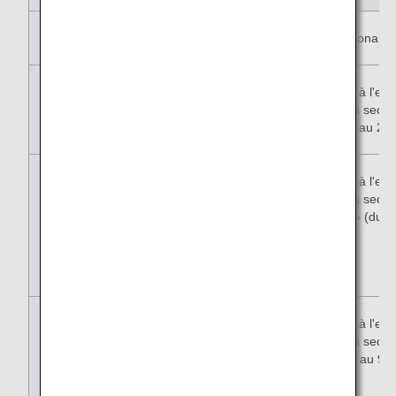
19 mai
Tous les aéroports japonais
Du 20 au 26 mai
Tous les aéroports du Japon, à l'exc
de ceux répertoriés dans la secti
Aéroports intégrés » (du 20 au 26
Du 27 mai au 2
Tous les aéroports du Japon, à l'exc
juin
de ceux répertoriés dans la secti
Aéroports après intégration » (du 2
au 2 juin)
Du 3 au 9 juin
Tous les aéroports du Japon, à l'exc
de ceux répertoriés dans la secti
Aéroports intégrés » (du 3 au 9 ju