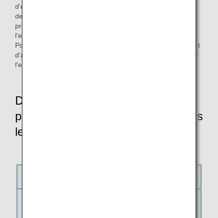
d'embarquement » n'apparaîtront pas sur l'écran principal
de l'application ANA 24 heures avant l'heure de départ
prévue. Au lieu de cela, le bouton « Démarrer
l'enregistrement/Consulter les réservations » s'affiche.
Pour l'enregistrement en ligne, les changements de siège et
d'autres fonctions, veuillez cliquer sur le bouton « Démarrer
l'enregistrement/Afficher les réservations ».
Détails des restrictions de service
pour les aéroports ayant migrés vers
le nouveau système