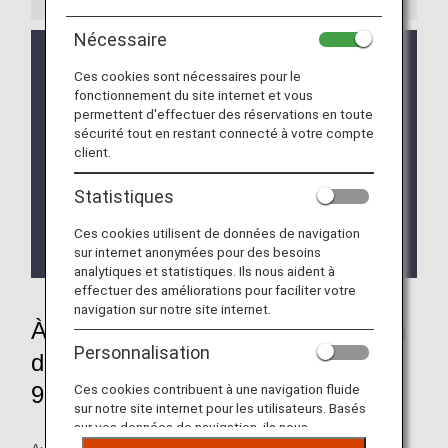
Nécessaire
Le planning de migration du système a été
partiellement modifié. Pour en savoir plus, veuillez
Ces cookies sont nécessaires pour le
fonctionnement du site internet et vous
consulter les
Systèmes utilisés dans les
permettent d'effectuer des réservations en toute
aéroports pendant la période de migration
.
sécurité tout en restant connecté à votre compte
Informations supplémentaires concernant le
client.
traitement des demandes de mise sur liste
d'attente à l'aéroport pendant la période de
Statistiques
migration du système pour les aéroports qui ont
terminés et ceux qui n'ont pas encore effectué le
Ces cookies utilisent de données de navigation
sur internet anonymées pour des besoins
changement.
analytiques et statistiques. Ils nous aident à
effectuer des améliorations pour faciliter votre
navigation sur notre site internet.
À propos de la période de migration
Personnalisation
du système : Du 19 mai 2026 au
9 juin 2026 (dates prévisionnelles)
Ces cookies contribuent à une navigation fluide
sur notre site internet pour les utilisateurs. Basés
sur vos données de navigation, ils nous
permettent de fournir du contenu qui correspond