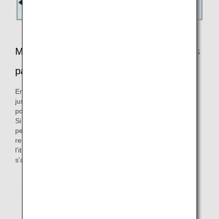
Modification de la réservation pour les vols
partant à partir du 19 mai
En raison du renouvellement des tarifs, les vols au départ
jusqu'au 18 mai 2026 inclus ne peuvent pas être modifiés
pour des vols au départ à partir du 19 mai 2026.
Si des modifications sont apportées pour des raisons
personnelles, quel que soit le tarif, veuillez demander un
remboursement et effectuer une nouvelle réservation pour
l'itinéraire de votre choix. Des frais d'annulation
s'appliqueront pour les remboursements.