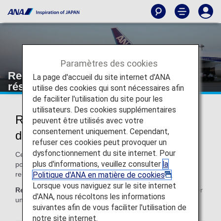
Paramètres des cookies
Remboursements et modifications de
La page d'accueil du site internet d'ANA
réservation
utilise des cookies qui sont nécessaires afin
de faciliter l'utilisation du site pour les
utilisateurs. Des cookies supplémentaires
Remboursement et modifications
peuvent être utilisés avec votre
consentement uniquement. Cependant,
des billets ANA
refuser ces cookies peut provoquer un
dysfonctionnement du site internet. Pour
Cette page regroupe toutes les informations relatives aux
plus d'informations, veuillez consulter
la
politiques mises en œuvre par ANA pour les
Politique d'ANA en matière de cookies
.
remboursements et les modifications de réservation.
Lorsque vous naviguez sur le site internet
Remarque :
en règle générale, ANA accepte de rembourser
d'ANA, nous récoltons les informations
uniquement la personne dont le nom figure sur le billet.
suivantes afin de vous faciliter l'utilisation de
notre site internet.