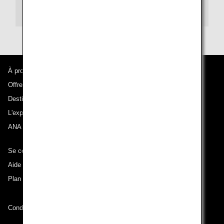
Mode de remboursement
À propos d'ANA
Offres et annonces
Destinations desservies
L'expérience ANA
ANA Mileage Club
Se connecter à ANA
Aide technique (Accessibilité)
Plan du site
Conditions de transport