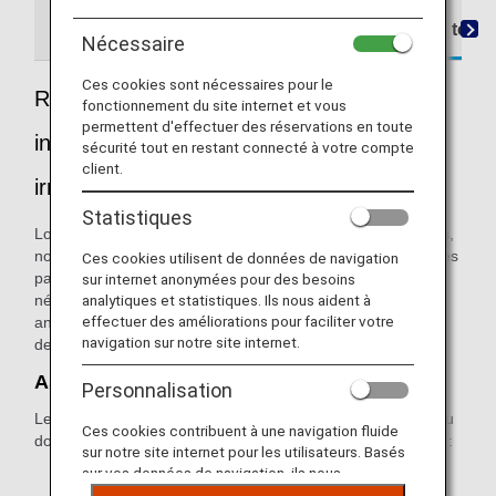
Remboursement pour des raisons échappant à tout c
Nécessaire
Ces cookies sont nécessaires pour le
Remboursements pour des raisons
fonctionnement du site internet et vous
permettent d'effectuer des réservations en toute
indépendantes de votre volonté et des
sécurité tout en restant connecté à votre compte
client.
irrégularités échappant au contrôle d'ANA
Statistiques
Lorsqu'un vol est annulé pour des raisons météorologiques,
nous tentons de réserver une place sur un autre vol pour les
Ces cookies utilisent de données de navigation
passagers et nous les aidons à se loger. Mais il est parfois
sur internet anonymées pour des besoins
analytiques et statistiques. Ils nous aident à
nécessaire d'émettre un remboursement. Si votre vol a été
effectuer des améliorations pour faciliter votre
annulé à cause d'intempéries et que vous souhaitez
navigation sur notre site internet.
demander un remboursement, procédez comme suit.
Assurez-vous que le billet est éligible
Personnalisation
Les billets et EMD (Electronic Miscellaneous Documents, ou
Ces cookies contribuent à une navigation fluide
documents électroniques divers) éligibles sont les suivants :
sur notre site internet pour les utilisateurs. Basés
sur vos données de navigation, ils nous
Les billets internationaux ANA (billets dont les trois
permettent de fournir du contenu qui correspond