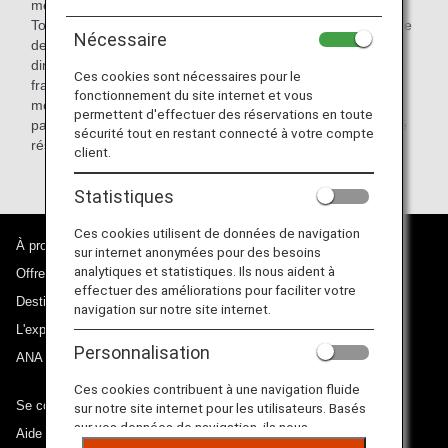
mesures.
Toutefois, en cas de réservation de dernière minute, la carte
Nécessaire
de crédit et la pièce d'identité pourront être demandées
directement à l'aéroport, le jour du départ. Si une utilisation
Ces cookies sont nécessaires pour le
frauduleuse de carte est détectée et qu'ANA n'a pas les
fonctionnement du site internet et vous
moyens de vérifier, la réservation sera annulée et le
permettent d'effectuer des réservations en toute
passager ne pourra pas embarquer sur le vol ANA qui a été
sécurité tout en restant connecté à votre compte
réservé.
client.
Statistiques
Ces cookies utilisent de données de navigation
À propos d'ANA
sur internet anonymées pour des besoins
analytiques et statistiques. Ils nous aident à
Offres et annonces
effectuer des améliorations pour faciliter votre
Destinations desservies
navigation sur notre site internet.
L'expérience ANA
Personnalisation
ANA Mileage Club
Ces cookies contribuent à une navigation fluide
Se connecter à ANA
sur notre site internet pour les utilisateurs. Basés
sur vos données de navigation, ils nous
Aide technique (Accessibilité)
permettent de fournir du contenu qui correspond