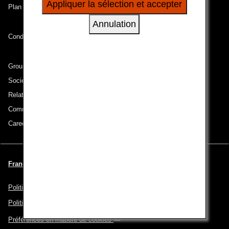
Appliquer la sélection et accepter
Plan du site
à vos intérêts personnels à travers nos sites
internet, e-mail, réseaux sociaux et publicités.
Annulation
Conditions de transport
Groupe ANA
Sociétés du groupe
Relations avec les investisseurs
Communiqué de presse
Careers (English Only)
Français | France (Choisissez votre ville et votre langue)
Politique de confidentialité
Politique en matière de cookies
Préférences en matière de cookies