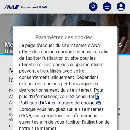
Paramètres des cookies
Mesures prises par ANA pour éviter les
La page d'accueil du site internet d'ANA
transactions frauduleuses
utilise des cookies qui sont nécessaires afin
de faciliter l'utilisation du site pour les
utilisateurs. Des cookies supplémentaires
Mesures prises par ANA pour éviter
peuvent être utilisés avec votre
consentement uniquement. Cependant,
les transactions frauduleuses
refuser ces cookies peut provoquer un
dysfonctionnement du site internet. Pour
Pour prévenir l’utilisation frauduleuse de cartes de crédit,
plus d'informations, veuillez consulter
la
ANA renforce ses mesures de sécurité.
Politique d'ANA en matière de cookies
.
Ainsi, ANA pourra demander au détenteur d'une carte
utilisée pour l'achat d'un billet, de présenter ladite carte ainsi
Lorsque vous naviguez sur le site internet
qu'une pièce d'identité (en caractères alphabétiques) afin de
d'ANA, nous récoltons les informations
s'assurer de la légitimité de la transaction. Les passagers
suivantes afin de vous faciliter l'utilisation de
recevront à l'avance un message pour les informer de ces
notre site internet.