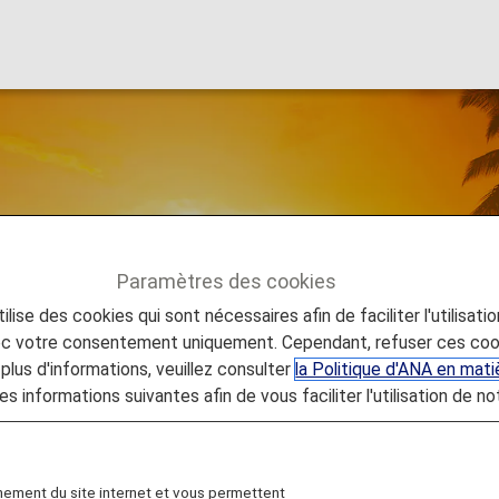
ibles sur les vols d
Paramètres des cookies
lise des cookies qui sont nécessaires afin de faciliter l'utilisati
ervices disponibles sur les vols d'Honolulu
vec votre consentement uniquement. Cependant, refuser ces coo
plus d'informations, veuillez consulter
la Politique d'ANA en mat
es informations suivantes afin de vous faciliter l'utilisation de no
 pour vous mettre dans l'ambiance des vacances, avan
nement du site internet et vous permettent