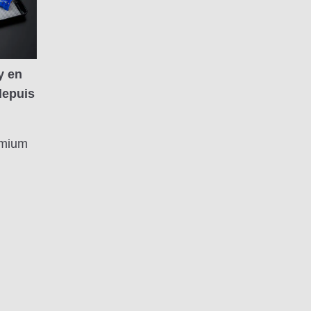
y en
depuis
emium