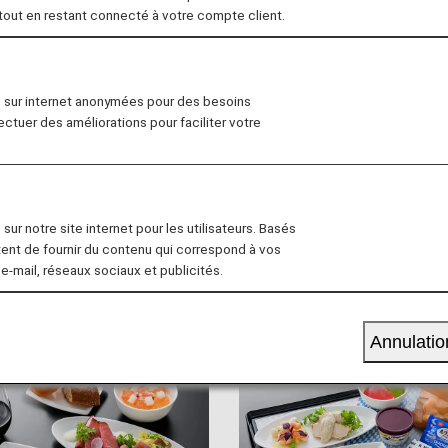
 ANA pour un voyage vraiment agréable et inoubliable !
 tout en restant connecté à votre compte client.
 ventes à bord
Services pour enfants
n sur internet anonymées pour des besoins
fectuer des améliorations pour faciliter votre
our les lignes d'Honolulu
sur notre site internet pour les utilisateurs. Basés
s repas que vous pouvez déguster sur les vols d'Honolulu
tent de fournir du contenu qui correspond à vos
 e-mail, réseaux sociaux et publicités.
Annulatio