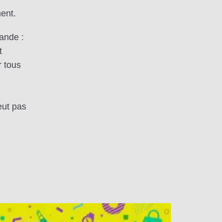
ent.
ande :
t
r tous
eut pas