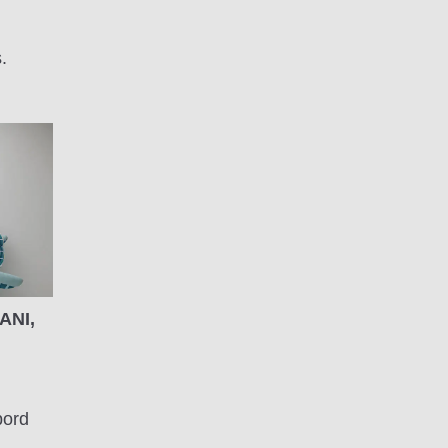
.
ANI,
bord