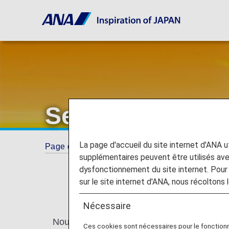
Services dispon
La page d'accueil du site internet d'ANA uti
Page d'accueil
Service ANA Experience
S
supplémentaires peuvent être utilisés a
dysfonctionnement du site internet. Pour 
sur le site internet d'ANA, nous récoltons l
Nécessaire
Nous vous proposons de nombreux services
Ces cookies sont nécessaires pour le fonction