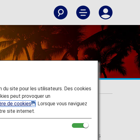
'Honolulu
on du site pour les utilisateurs. Des cookies
kies peut provoquer un
ière de cookies
. Lorsque vous naviguez
tre site internet.
t même d'atteindre Hawaï. Envolez-vous