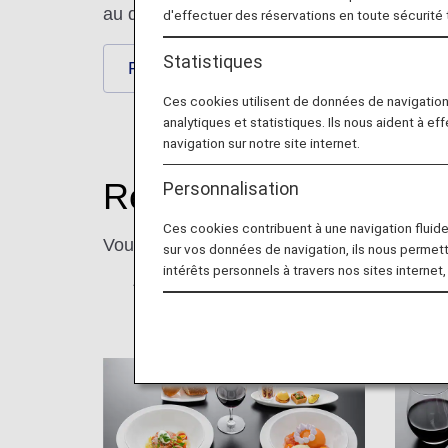
au départ ou à destination d'Honolulu avec
d'effectuer des réservations en toute sécurité
Statistiques
Repas/Boissons
Service de
Ces cookies utilisent de données de navigatio
analytiques et statistiques. Ils nous aident à ef
navigation sur notre site internet.
Repas servis à bord p
Personnalisation
Ces cookies contribuent à une navigation fluide 
Vous trouverez ici des informations sur le
sur vos données de navigation, ils nous permet
intérêts personnels à travers nos sites internet,
* Photo à titre d'exemple.