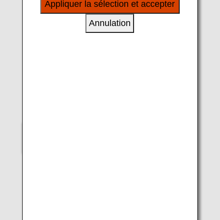
Appliquer la sélection et accepter
à vos intérêts personnels à travers nos sites
internet, e-mail, réseaux sociaux et publicités.
Annulation
LUKE H.OZAWA
B737-800 (Naha)
Veuillez indiquer votre choix
Aircraft 2