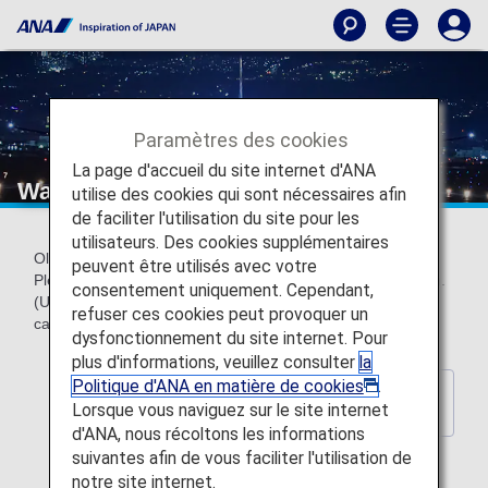
Paramètres des cookies
La page d'accueil du site internet d'ANA
Wallpaper backnumber
utilise des cookies qui sont nécessaires afin
de faciliter l'utilisation du site pour les
utilisateurs. Des cookies supplémentaires
Older official ANA wallpapers can be downloaded for free.
peuvent être utilisés avec votre
Please choose a wallpaper to match your screen resolution.
consentement uniquement. Cependant,
(Updated every year) *These wallpapers do not contain
refuser ces cookies peut provoquer un
calendar indications.
dysfonctionnement du site internet. Pour
plus d'informations, veuillez consulter
la
Politique d'ANA en matière de cookies
.
Back to Wallpaper Download
Lorsque vous naviguez sur le site internet
Index Page
d'ANA, nous récoltons les informations
suivantes afin de vous faciliter l'utilisation de
notre site internet.