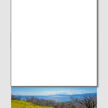
LUKE H.OZAWA
B787-9 (Kagoshima)
Veuillez indiquer votre choix
Scenes of Japan