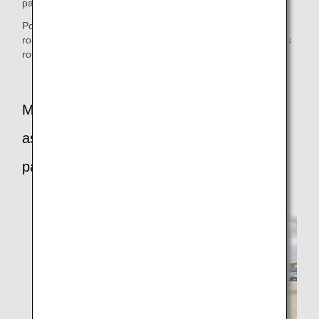
passagers nécessitant une prise en charge particulière.
Pour faciliter l'embarquement des passagers en fauteuil
roulant, des ascenseurs, des monte-escaliers pour fauteuils
roulants et des rampes d'embarquement sont disponibles.
Mise à disposition d'un brancard à
assistance électrique sur demande du
passager