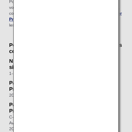
Pour en savoir plus sur les dispositions relatives aux
voyageurs aériens en situation de handicap aux États-Unis,
consultez le site web de
la division US Aviation Consumer
Protection
. Pour nous contacter directement, utilisez
les coordonnées ci-dessous.
Pour nous contacter directement, utilisez les
coordonnées ci-dessous.
Numéro vert pour les voyageurs aériens en
situation de handicap
1-800-778-4838 (TTY1-800-455-9880)
Par téléphone (division Aviation Consumer
Protection)
202-366-2220 (TTY202-366-0511)
Par courrier (division Air Consumer
Protection)
C-75, U.S Department of Transportation, 1200 New Jersey
Ave. SE, West Building, Room W96-432, Washington, DC
20590, États-Unis