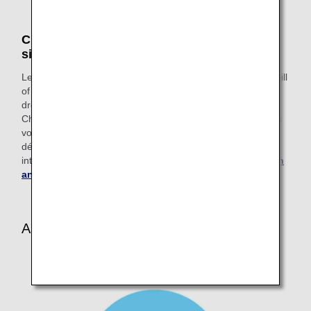
Charte des droits des passagers aériens en
situation de handicap
Le Département du transport des États-Unis a publié la « Bill
of Rights for Air Travelers with Disabilities » (Charte des
droits des voyageurs aériens en situation de handicap ou
Charte des droits), qui énonce les droits fondamentaux des
voyageurs aériens en situation de handicap. Pour plus de
détails sur la Charte des droits, veuillez consulter le site
internet du
Département du transport des États-Unis (en
anglais uniquement)
.
Autres initiatives