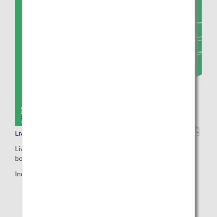
Livret Sorapass (pour les adultes)
Livret pour impression (recto verso / format A4 avec reliure
bord court)
Inclut des informations plus détaillées.