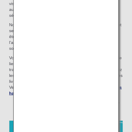
visualiser toutes les étapes du voyage, de l'embarquement
au débarquement (procédures à l'aéroport, contrôles de
sécurité, temps passé à bord, etc.)
Nous pensons que les informations contenues dans ce livret
serviront à de nombreuses autres personnes qui peuvent
être inquiètes à l'idée de prendre l'avion ou qui prennent
l'avion pour la première fois, au-delà des personnes
souffrant d'un trouble.
Vous pouvez télécharger le livret Sorapass en cliquant sur le
lien ci-dessous. Le document peut être imprimé et
transformé en livret. (Imprimez-le sur du papier A4 et utilisez
les options Impression recto verso et Reliure côté court.) Les
livrets peuvent également être envoyés par voie postale.
Veuillez contacter le
Bureau des services pour personnes
handicapées d'ANA
pour demander un exemplaire.
* Sorapass : votre passeport pour un voyage tranquille
en avion