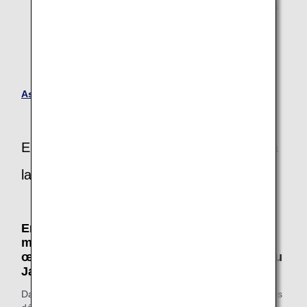
Assistance médicale 24 heures sur 24 MedLink (lignes
internationales)
Médecin à bord (lignes internationales ANA)
Méthodes de communication
Assistance médicale à bord
En savoir plus à propos de la conformité à
la loi
En savoir plus à propos des initiatives en
matière de matériel et de logiciels mises en
œuvre dans le cadre de la loi Barrier-Free au
Japon
Dans le cadre de la loi Barrier-Free (loi visant à simplifier les