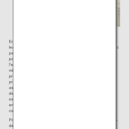
En décembre 2011, un passager qui ne pouvait pas monter
les escaliers a proposé d'équiper les aéroports ne disposant
pas d'ascenseur d'embarquement ni de monte-escaliers
pour fauteuils roulants de brancards dédiés afin de faciliter
l'embarquement et le débarquement des passagers
nécessitant une assistance. Nous avons répondu à cette
proposition en équipant les aéroports, notamment ceux
proposant des vols à bord de petits avions, de brancards à
assistance électrique, un type spécial de fauteuil roulant
destiné à la montée et à la descente d'escaliers. Cet
exemple témoigne de notre volonté de créer un
environnement pratique et sans obstacle en réponse aux
commentaires de nos passagers.
Pour en savoir plus sur la disponibilité des fauteuils roulants
dans les aéroports et la prise en charge des passagers en