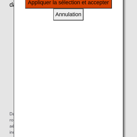
Appliquer la sélection et accepter
dans les aéroports
à vos intérêts personnels à travers nos sites
internet, e-mail, réseaux sociaux et publicités.
Annulation
Dans tous les aéroports, nous proposons des fauteuils
roulants aux passagers à mobilité réduite. Dans certains
aéroports, nous disposons également de fauteuils roulants
inclinables et de grands fauteuils roulants pour les