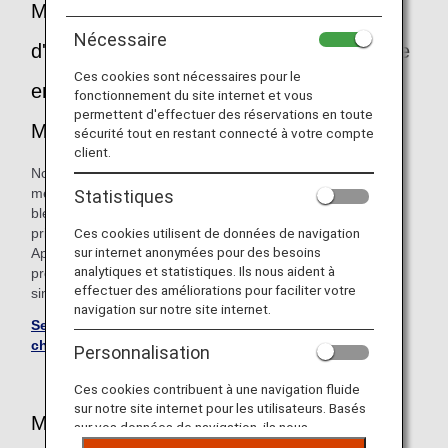
Mise en place du « Service
Nécessaire
d'enregistrement des informations de prise
Ces cookies sont nécessaires pour le
en charge » pour les membres de l'ANA
fonctionnement du site internet et vous
permettent d'effectuer des réservations en toute
Mileage Club
sécurité tout en restant connecté à votre compte
client.
Nous proposons désormais un service qui permet aux
membres de l'ANA Mileage Club souffrant de maladies, de
Statistiques
blessures ou d'invalidités d'enregistrer les informations de
Ces cookies utilisent de données de navigation
prise en charge dont ils auront besoin pour leur voyage.
sur internet anonymées pour des besoins
Après avoir utilisé ce service, vous pourrez bénéficier d'un
analytiques et statistiques. Ils nous aident à
processus de réservation plus simple en indiquant
effectuer des améliorations pour faciliter votre
simplement votre numéro d'adhérent ANA Mileage Club.
navigation sur notre site internet.
Service d'enregistrement des informations de prise en
charge
Personnalisation
Ces cookies contribuent à une navigation fluide
sur notre site internet pour les utilisateurs. Basés
Mise à disposition de fauteuils roulants
sur vos données de navigation, ils nous
permettent de fournir du contenu qui correspond