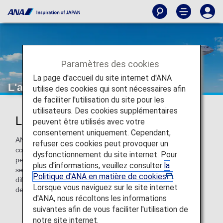
Paramètres des cookies
La page d'accueil du site internet d'ANA
L'approche d'ANA
utilise des cookies qui sont nécessaires afin
de faciliter l'utilisation du site pour les
utilisateurs. Des cookies supplémentaires
L'approche d'ANA
peuvent être utilisés avec votre
consentement uniquement. Cependant,
ANA s'efforce de proposer des vols agréables et
refuser ces cookies peut provoquer un
confortables à tous ses passagers et notamment aux
dysfonctionnement du site internet. Pour
personnes qui ont besoin d'une assistance, tels que les
plus d'informations, veuillez consulter
la
seniors ou les personnes en situation de handicap. Les
Politique d'ANA en matière de cookies
.
différents services fournis par ANA sont présentés ci-
Lorsque vous naviguez sur le site internet
dessous.
d'ANA, nous récoltons les informations
suivantes afin de vous faciliter l'utilisation de
notre site internet.