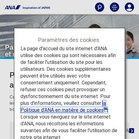
Paramètres des cookies
Passagers atteints de troubles auditifs
La page d'accueil du site internet d'ANA
et de la parole
utilise des cookies qui sont nécessaires afin
de faciliter l'utilisation du site pour les
utilisateurs. Des cookies supplémentaires
Passagers atteints de troubles
peuvent être utilisés avec votre
consentement uniquement. Cependant,
auditifs et de la parole
refuser ces cookies peut provoquer un
dysfonctionnement du site internet. Pour
Cette page fournit des informations sur les équipements et
plus d'informations, veuillez consulter
la
les services mis à la disposition des passagers atteints de
troubles auditifs et de la parole.
Politique d'ANA en matière de cookies
.
Lorsque vous naviguez sur le site internet
d'ANA, nous récoltons les informations
suivantes afin de vous faciliter l'utilisation de
Réservations
Embarquement
À bord
Arriv
notre site internet.