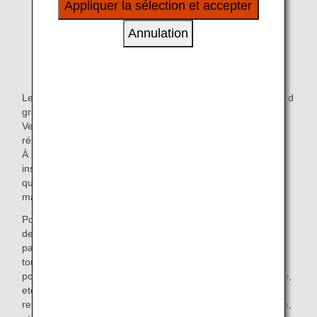
Appliquer la sélection et accepter
à vos intérêts personnels à travers nos sites
internet, e-mail, réseaux sociaux et publicités.
Annulation
Les chiens-guides pour malentendants sont autorisés à bord
gratuitement si vous souhaitez qu'ils restent avec vous.
Veuillez en informer notre personnel au moment de la
réservation ou de l'enregistrement.
À l'enregistrement, nous serons amené à procéder à une
inspection visuelle des documents, harnais, étiquettes, etc.
qui certifient que le chien est un chien-guide pour
malentendants.
Pour les voyages internationaux, les exigences d'entrée et
de sortie pour les chiens d'assistance varient selon les
pays/régions. Les clients sont invités à préparer à l'avance
tous les documents nécessaires (certificat de quarantaine
pour l'exportation, certificat de santé, certificat d'importation,
etc.) pour l'importation/exportation d'animaux en se
renseignant auprès du site de quarantaine, de l'ambassade,