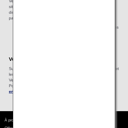
Veuillez noter que pour des raisons de sécurité, les sièges
situés au niveau des sorties de secours ne sont pas
disponibles pour les passagers nécessitant une assistance
particulière.
* Le siège qui vous a été attribué peut être changé sans
préavis en cas de changement d'appareil ou d'autres
circonstances imprévisibles.
Vols en partage de code
Sur les vols en partage de code, ce sont la réglementation et
les services du transporteur opérant le vol qui s'appliquent.
Veuillez contacter chaque compagnie pour plus de détails.
Pour en savoir plus, veuillez consulter la section «
Clients
en partage de code
».
À propos d'ANA