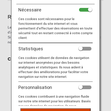
Nécessaire
Réservations
Ces cookies sont nécessaires pour le
fonctionnement du site internet et vous
Les réservations peuvent être effectuées via le site internet
permettent d'effectuer des réservations en toute
d'ANA et le service e-mail.
sécurité tout en restant connecté à votre compte
Si vous avez besoin d'aide lors de l'embarquement, veuillez
client.
nous en informer au moment de la réservation.
Statistiques
Ces cookies utilisent de données de navigation
Chiens-guides pour malentendants
sur internet anonymées pour des besoins
analytiques et statistiques. Ils nous aident à
effectuer des améliorations pour faciliter votre
navigation sur notre site internet.
Personnalisation
Ces cookies contribuent à une navigation fluide
sur notre site internet pour les utilisateurs. Basés
sur vos données de navigation, ils nous
permettent de fournir du contenu qui correspond