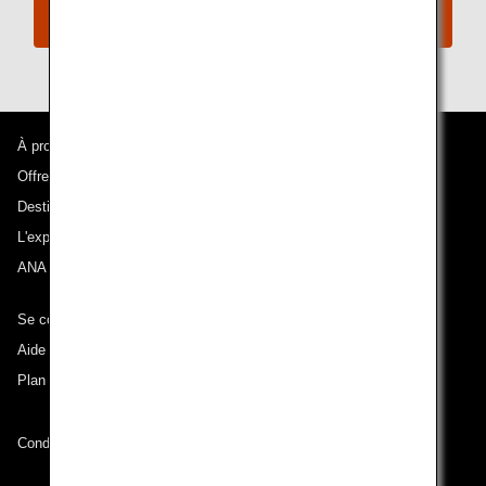
Services pour personnes handicapées d'ANA
À propos d'ANA
Offres et annonces
Destinations desservies
L'expérience ANA
ANA Mileage Club
Se connecter à ANA
Aide technique (Accessibilité)
Plan du site
Conditions de transport