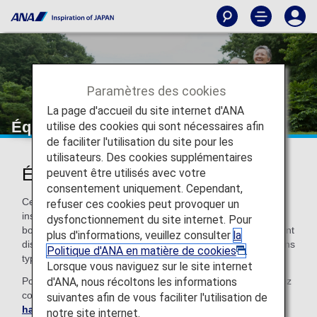
Paramètres des cookies
La page d'accueil du site internet d'ANA
Équipement de service
utilise des cookies qui sont nécessaires afin
de faciliter l'utilisation du site pour les
utilisateurs. Des cookies supplémentaires
Équipement de service
peuvent être utilisés avec votre
consentement uniquement. Cependant,
Cette page fournit des informations sur les équipements et
refuser ces cookies peut provoquer un
installations d'assistance disponibles dans l'aéroport et à
dysfonctionnement du site internet. Pour
bord de l'avion. Veuillez noter que certains équipements sont
plus d'informations, veuillez consulter
la
disponibles uniquement dans certains aéroports, sur certains
Politique d'ANA en matière de cookies
.
types d'avions ou uniquement au Japon.
Lorsque vous naviguez sur le site internet
d'ANA, nous récoltons les informations
Pour toute location devant être effectuée à l'avance, veuillez
contacter le
Bureau des services pour personnes
suivantes afin de vous faciliter l'utilisation de
handicapées d'ANA
.
notre site internet.