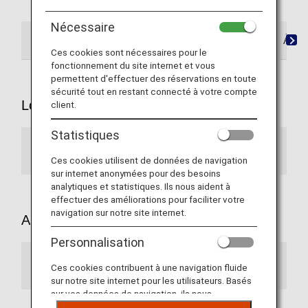
Nécessaire
À l'aéroport
Assistance à l'embarquement
À bo
Ces cookies sont nécessaires pour le
fonctionnement du site internet et vous
permettent d'effectuer des réservations en toute
sécurité tout en restant connecté à votre compte
Lors du départ
client.
Statistiques
Comptoir d'« assistance spéciale »
Ces cookies utilisent de données de navigation
sur internet anonymées pour des besoins
analytiques et statistiques. Ils nous aident à
effectuer des améliorations pour faciliter votre
navigation sur notre site internet.
Assistance dans les salons ANA
Personnalisation
Salons
Ces cookies contribuent à une navigation fluide
sur notre site internet pour les utilisateurs. Basés
sur vos données de navigation, ils nous
permettent de fournir du contenu qui correspond