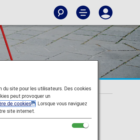
a vue
on du site pour les utilisateurs. Des cookies
de troubles de la vue
kies peut provoquer un
ière de cookies
. Lorsque vous naviguez
tre site internet.
es de la vue