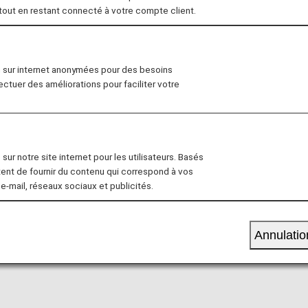
 tout en restant connecté à votre compte client.
 équipements et les services mis à la disposition des pas
n sur internet anonymées pour des besoins
fectuer des améliorations pour faciliter votre
À bord
Arrivée
FAQ et contact
sur notre site internet pour les utilisateurs. Basés
tent de fournir du contenu qui correspond à vos
 e-mail, réseaux sociaux et publicités.
 besoin d'aide.
Annulatio