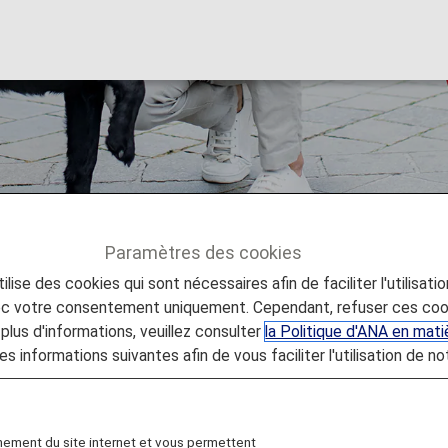
nts de troubles de l
Paramètres des cookies
lise des cookies qui sont nécessaires afin de faciliter l'utilisati
e voyage
ASSISTANCE SPÉCIALE
Passagers atteints 
vec votre consentement uniquement. Cependant, refuser ces coo
plus d'informations, veuillez consulter
la Politique d'ANA en mat
es informations suivantes afin de vous faciliter l'utilisation de no
 passagers atteints de troubl
nement du site internet et vous permettent