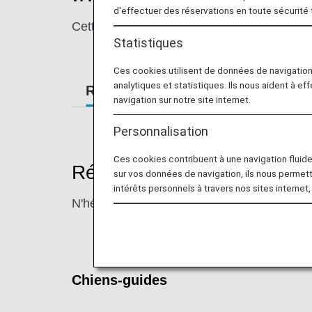
d'effectuer des réservations en toute sécurité
Cette page fournit des informations sur les
Statistiques
Ces cookies utilisent de données de navigatio
analytiques et statistiques. Ils nous aident à ef
Réservations
Embarquement
navigation sur notre site internet.
Personnalisation
Ces cookies contribuent à une navigation fluide 
Réservations
sur vos données de navigation, ils nous permet
intérêts personnels à travers nos sites internet,
N'hésitez pas à nous contacter si vous avez
Chiens-guides