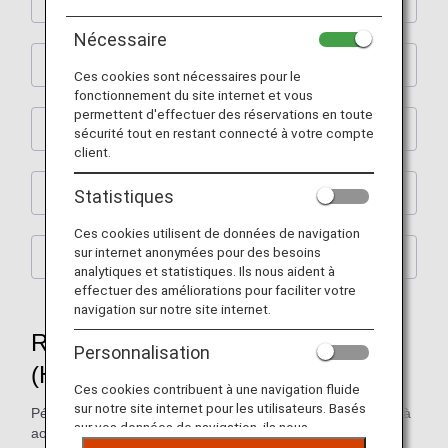
Repas non végétarien hindou (HNML)
Nécessaire
Repas végétarien hindou (AVML)
Ces cookies sont nécessaires pour le
fonctionnement du site internet et vous
permettent d'effectuer des réservations en toute
Repas musulman (MOML)
sécurité tout en restant connecté à votre compte
client.
Repas casher (KSML)
Statistiques
Ces cookies utilisent de données de navigation
sur internet anonymées pour des besoins
Repas végétarien jaïn (VJML)
analytiques et statistiques. Ils nous aident à
effectuer des améliorations pour faciliter votre
navigation sur notre site internet.
Repas non végétarien hindou
Personnalisation
(HNML)
Ces cookies contribuent à une navigation fluide
sur notre site internet pour les utilisateurs. Basés
Période de service pour le menu ci‑dessous : de juin 2026 à
sur vos données de navigation, ils nous
août 2026
permettent de fournir du contenu qui correspond