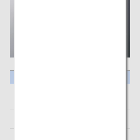
Intitulé du repas
Curry de poulet à la tomate, curry de lentilles et riz au
jasmin
Crevettes épicées marinées
Salade de betteraves et d'orzo