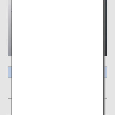
Intitulé du repas
Curry de poulet à la tomate, curry de lentilles et riz au
jasmin
Crevettes épicées marinées