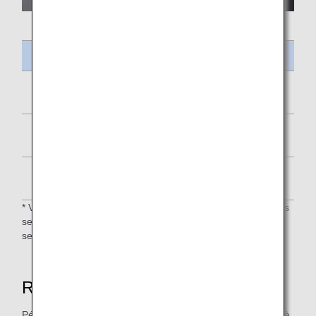
Intitulé du repas
Curry de chou aux émincés de soja
Paratha
Muffin au yaourt blanc et au potiron
* Voici les lignes sur lesquelles un deuxième repas n'est pas
servi ou bien, où un repas léger et/ou une collation sont
servis en fonction de la durée du vol.
Repas musulman (MOML)
Période de service pour le menu ci‑dessous : de juin 2026 à