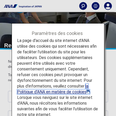
Paramètres des cookies
La page d'accueil du site internet d'ANA
Repas liés à la religion
utilise des cookies qui sont nécessaires afin
de faciliter l'utilisation du site pour les
utilisateurs. Des cookies supplémentaires
Nous offrons une large variété de repas conformes aux
peuvent être utilisés avec votre
diverses confessions religieuses.
consentement uniquement. Cependant,
refuser ces cookies peut provoquer un
Tous nos passagers sont invités à précommander l'un des
dysfonctionnement du site internet. Pour
repas qui leurs conviennent.
plus d'informations, veuillez consulter
la
Politique d'ANA en matière de cookies
.
Informations concernant les repas spéciaux
Lorsque vous naviguez sur le site internet
d'ANA, nous récoltons les informations
suivantes afin de vous faciliter l'utilisation de
notre site internet.