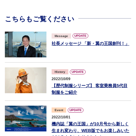
こちらもご覧ください
UPDATE
Message
社長メッセージ 「新・翼の王国創刊！」
UPDATE
History
2022/10/09
【歴代制服シリーズ】 客室乗務員5代目
制服をご紹介
UPDATE
Event
2022/10/01
機内誌「翼の王国」が10月号から新しく
生まれ変わり、WEB版でもお楽しみいた