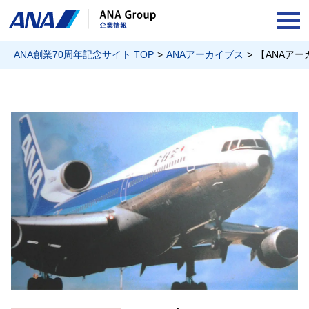
OPE
ANA創業70周年記念サイト TOP
ANAアーカイブス
【ANAア