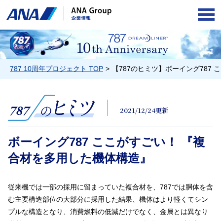
OPE
787 10周年プロジェクト TOP
【787のヒミツ】ボーイング787
2021/12/24更新
ボーイング787 ここがすごい！ 『複
合材を多用した機体構造』
従来機では一部の採用に留まっていた複合材を、787では胴体を含
む主要構造部位の大部分に採用した結果、機体はより軽くてシン
プルな構造となり、消費燃料の低減だけでなく、金属とは異なり