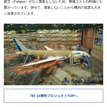
疲労（Fatigue）がなく腐食もしないため、整備コストの削減にも
繋がっています。併せて、腐食しないことから機内の湿度も大き
く改善されています。
787 10周年プロジェクトTOPへ