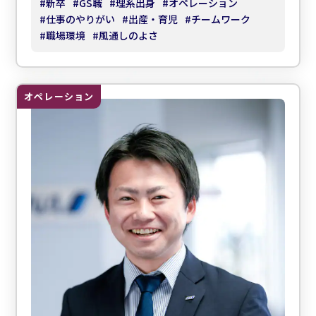
#
新卒
#
GS職
#
理系出身
#
オペレーション
#
仕事のやりがい
#
出産・育児
#
チームワーク
#
職場環境
#
風通しのよさ
オペレーション