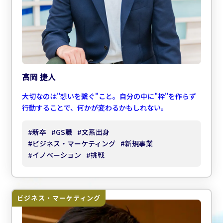
高岡 捷人
大切なのは"想いを繋ぐ"こと。自分の中に"枠"を作らず
行動することで、何かが変わるかもしれない。
#
新卒
#
GS職
#
文系出身
#
ビジネス・マーケティング
#
新規事業
#
イノベーション
#
挑戦
ビジネス・マーケティング