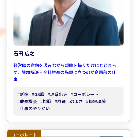
石田 広之
経営陣の意向を汲みながら戦略を描くだけにとどまら
ず、課題解決・全社推進の先頭に立つのが企画部の仕
事。
#
新卒
#
GS職
#
理系出身
#
コーポレート
#
成長機会
#
挑戦
#
風通しのよさ
#
職場環境
#
仕事のやりがい
コーポレート