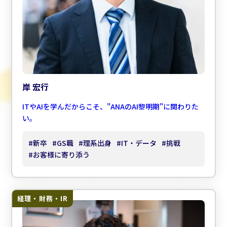
岸 宏行
ITやAIを学んだからこそ、"ANAのAI黎明期"に関わりた
い。
#
新卒
#
GS職
#
理系出身
#
IT・データ
#
挑戦
#
お客様に寄り添う
経理・財務・IR