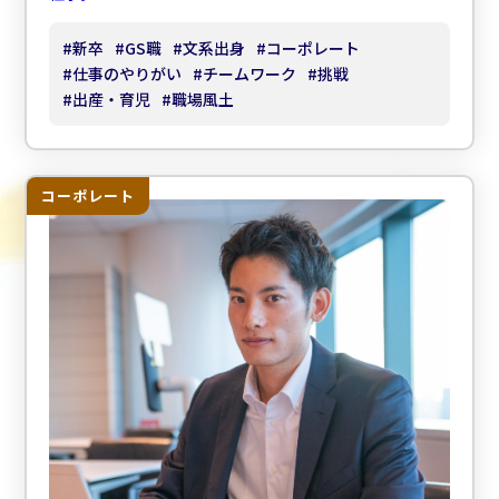
#
新卒
#
GS職
#
文系出身
#
コーポレート
#
仕事のやりがい
#
チームワーク
#
挑戦
#
出産・育児
#
職場風土
コーポレート