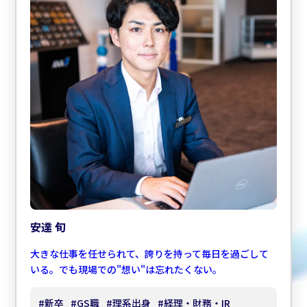
安達 旬
大きな仕事を任せられて、誇りを持って毎日を過ごして
いる。でも現場での"想い"は忘れたくない。
#
新卒
#
GS職
#
理系出身
#
経理・財務・IR