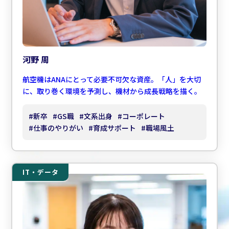
河野 周
航空機はANAにとって必要不可欠な資産。「人」を大切
に、取り巻く環境を予測し、機材から成長戦略を描く。
#
新卒
#
GS職
#
文系出身
#
コーポレート
#
仕事のやりがい
#
育成サポート
#
職場風土
IT・データ