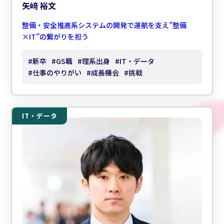
矢﨑 裕文
整備・安全推進系システムの開発で運航を支え”整備
×IT”の繋がりを担う
#
新卒
#
GS職
#
理系出身
#
IT・データ
#
仕事のやりがい
#
成長機会
#
挑戦
IT・データ