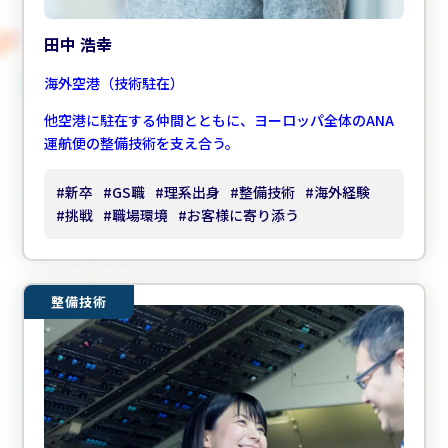
田中 浩幸
海外空港（技術駐在）
他空港に駐在する仲間とともに、ヨーロッパ全体のANA
運航便の整備技術を支え合う。
#
新卒
#
GS職
#
理系出身
#
整備技術
#
海外経験
#
挑戦
#
職場環境
#
お客様に寄り添う
整備技術