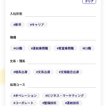
クリア
入社形態
#
新卒
#
キャリア
職種
#
GS職
#
運航乗務職
#
客室乗務職
#
ES職
文系・理系
#
理系出身
#
文系出身
#
文理融合出身
採用コース
#
オペレーション
#
ビジネス・マーケティング
#
コーポレート
#
整備技術
#
運航技術