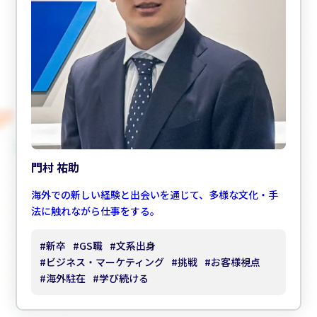
門村 祐助
海外での新しい経験と出会いを通じて、多様な文化・手
法に触れながら仕事をする。
#
新卒
#
GS職
#
文系出身
#
ビジネス・マーケティング
#
挑戦
#
お客様視点
#
海外駐在
#
学び続ける