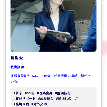
長島 愛
教育訓練
多様な役割がある。その全てが航空機の運航に繋がって
いる。
#
新卒
#
GS職
#
理系出身
#
整備技術
#
育成サポート
#
成長機会
#
風通しのよさ
#
職場環境
#
対外交渉