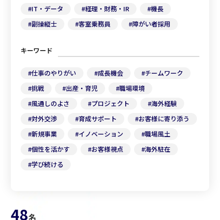
#
IT・データ
#
経理・財務・IR
#
機長
#
副操縦士
#
客室乗務員
#
障がい者採用
キーワード
#
仕事のやりがい
#
成長機会
#
チームワーク
#
挑戦
#
出産・育児
#
職場環境
#
風通しのよさ
#
プロジェクト
#
海外経験
#
対外交渉
#
育成サポート
#
お客様に寄り添う
#
新規事業
#
イノベーション
#
職場風土
#
個性を活かす
#
お客様視点
#
海外駐在
#
学び続ける
48
名