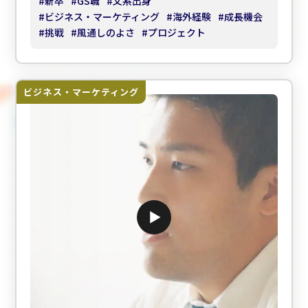
#
新卒
#
GS職
#
文系出身
#
ビジネス・マーケティング
#
海外経験
#
成長機会
#
挑戦
#
風通しのよさ
#
プロジェクト
ビジネス・マーケティング