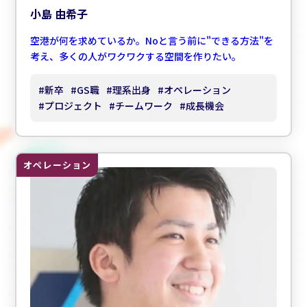
小島 由希子
空港が何を求めているか。Noと言う前に"できる方法"を
考え、多くの人がワクワクする空間を作りたい。
#
新卒
#
GS職
#
理系出身
#
オペレーション
#
プロジェクト
#
チームワーク
#
成長機会
オペレーション