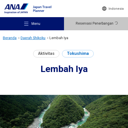
Indonesia
Reservasi Penerbangan
Menu
Beranda
Daerah Shikoku
Lembah Iya
Aktivitas
Tokushima
Lembah Iya
Rekomendasi Tempat Wisata
Ide Perjalanan
Destinasi Wisata