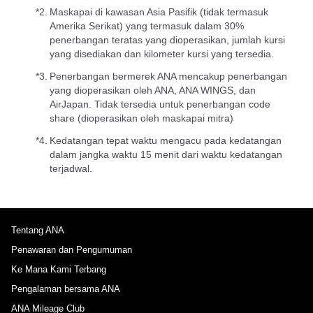
*2.
Maskapai di kawasan Asia Pasifik (tidak termasuk
Amerika Serikat) yang termasuk dalam 30%
penerbangan teratas yang dioperasikan, jumlah kursi
yang disediakan dan kilometer kursi yang tersedia.
*3.
Penerbangan bermerek ANA mencakup penerbangan
yang dioperasikan oleh ANA, ANA WINGS, dan
AirJapan. Tidak tersedia untuk penerbangan code
share (dioperasikan oleh maskapai mitra)
*4.
Kedatangan tepat waktu mengacu pada kedatangan
dalam jangka waktu 15 menit dari waktu kedatangan
terjadwal.
Tentang ANA
Penawaran dan Pengumuman
Ke Mana Kami Terbang
Pengalaman bersama ANA
ANA Mileage Club