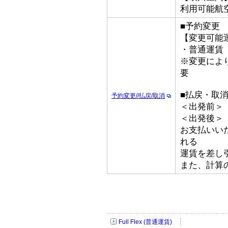
利用可能航
■予約変更
【変更可能
・普通運賃
※変更によ
要
■払戻・取
予約変更//払戻/取消
＜出発前＞
＜出発後＞
お支払いい
れる
運賃を差し
また、計算
Full Flex (普通運賃)