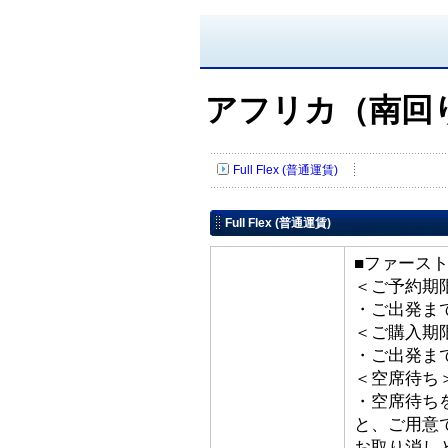
アフリカ（南回
Full Flex (普通運賃)
Full Flex (普通運賃)
■ファースト
＜ご予約期
・ご出発ま
＜ご購入期
・ご出発ま
＜空席待ち
・空席待ち
と、ご用意
お取り消し