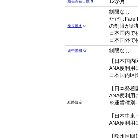
12か月
最長滞在日数
制限なし
ただしFare
の制限が追
乗り換え
日本国内で
日本国外で
制限なし
途中降機
【日本国内
ANA便利用
日本国内区
【日本発着
ANA便利用
※運賃種別-T
経路規定
【日本中東
ANA便利用
【欧州区間