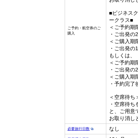
■ビジネス
ークラス■
＜ご予約期
ご予約・航空券のご
購入
・ご出発の2
＜ご購入期
・ご出発の1
もしくは、
＜ご予約期
・ご出発の2
＜ご購入期
・予約完了
＜空席待ち
・空席待ち
と、ご用意
お取り消し
なし
必要旅行日数