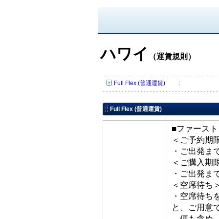
ハワイ
（運賃規則）
Full Flex (普通運賃)
Full Flex (普通運賃)
■ファースト
＜ご予約期
・ご出発ま
＜ご購入期
・ご出発ま
＜空席待ち
・空席待ち
と、ご用意
便も含め、