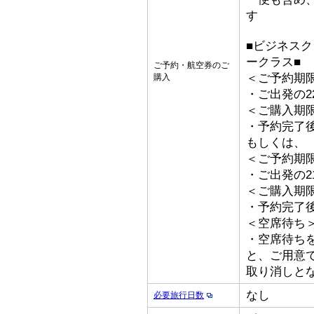
す
■ビジネス
ークラス■
ご予約・航空券のご
＜ご予約期
購入
・ご出発の2
＜ご購入期
・予約完了後
もしくは、
＜ご予約期
・ご出発の2
＜ご購入期
・予約完了
＜空席待ち
・空席待ち
と、ご用意
取り消しと
なし
必要旅行日数