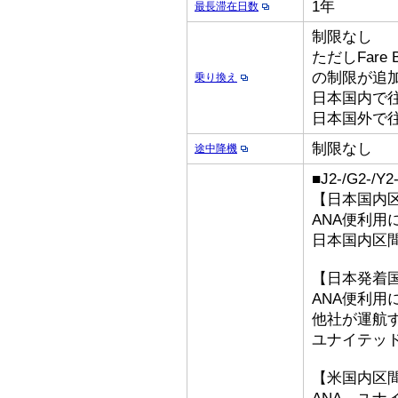
1年
最長滞在日数
制限なし
ただしFare
の制限が追
乗り換え
日本国内で
日本国外で
制限なし
途中降機
■J2-/G2-/
【日本国内
ANA便利用
日本国内区
【日本発着
ANA便利用
他社が運航
ユナイテッ
【米国内区