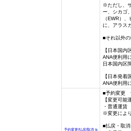
※ただし、
ー、シカゴ、
（EWR）
に、アラス
■それ以外のFa
【日本国内
ANA便利用
日本国内区
【日本発着
ANA便利用
■予約変更
【変更可能
・普通運賃
※変更によ
■払戻・取消
予約変更/払戻/取消