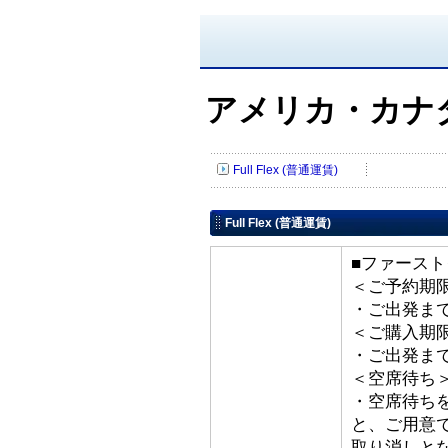
アメリカ・カナ
Full Flex (普通運賃)
Full Flex (普通運賃)
■ファースト
＜ご予約期
・ご出発ま
＜ご購入期
・ご出発ま
＜空席待ち
・空席待ち
と、ご用意
取り消しと