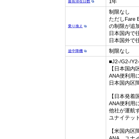
1年
最長滞在日数
制限なし
ただしFare
の制限が追
乗り換え
日本国内で
日本国外で
制限なし
途中降機
■J2-/G2-/
【日本国内
ANA便利用
日本国内区
【日本発着
ANA便利用
他社が運航
ユナイテッ
【米国内区
ANA、ユナ