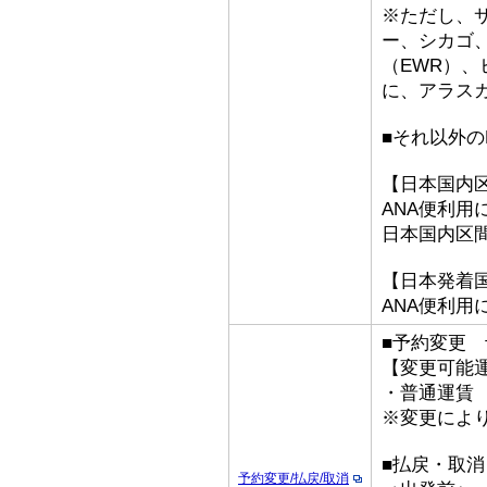
※ただし、
ー、シカゴ、
（EWR）
に、アラス
■それ以外のFa
【日本国内
ANA便利用
日本国内区
【日本発着
ANA便利用
■予約変更
【変更可能
・普通運賃
※変更によ
■払戻・取消
予約変更/払戻/取消