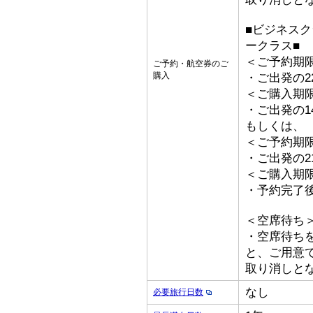
■ビジネス
ークラス■
＜ご予約期
ご予約・航空券のご
購入
・ご出発の2
＜ご購入期
・ご出発の1
もしくは、
＜ご予約期
・ご出発の2
＜ご購入期
・予約完了
＜空席待ち
・空席待ち
と、ご用意
取り消しと
なし
必要旅行日数