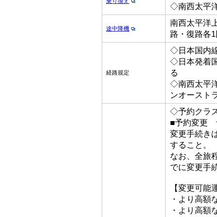
乗り換え
◇南西太平
南西太平洋上
途中降機
路・復路各1
◇日本国内線
◇日本発着国際
る
経路規定
◇南西太平
ンオースト
◇予約クラ
■予約変更 予
変更手続き
すること。
なお、全旅
でに変更手
【変更可能
・より高額な
・より高額な