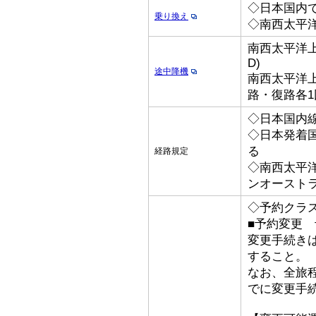
◇日本国内
乗り換え
◇南西太平
南西太平洋上
D)
途中降機
南西太平洋上
路・復路各1回
◇日本国内線
◇日本発着国際
る
経路規定
◇南西太平
ンオースト
◇予約クラ
■予約変更 予
変更手続き
すること。
なお、全旅
でに変更手