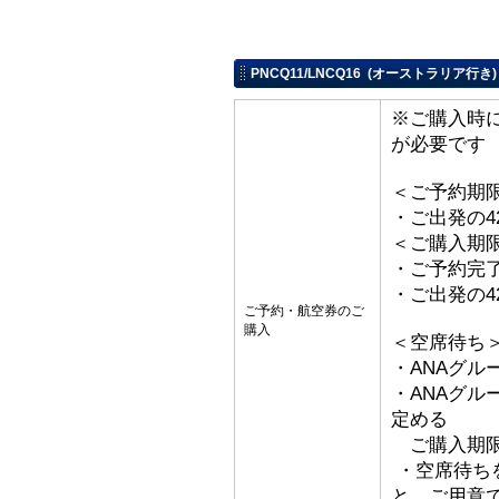
PNCQ11/LNCQ16 (オーストラリア行き
※ご購入時
が必要です
＜ご予約期
・ご出発の4
＜ご購入期
・ご予約完了
・ご出発の4
ご予約・航空券のご
購入
＜空席待ち
・ANAグル
・ANAグ
定める
ご購入期限
・空席待ち
と、ご用意