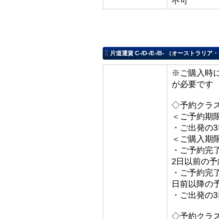
不可
片道運賃 C-/D-/E-/B- （オーストラ
※ご購入時
が必要です
◇予約クラス
＜ご予約期
・ご出発の
＜ご購入期
・ご予約完了
2日以前の予
・ご予約完了
日前以降の
・ご出発の
◇予約クラス