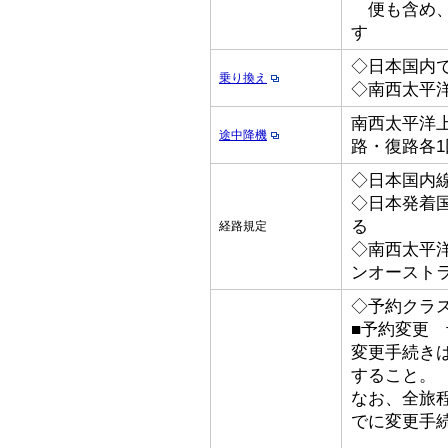
便も含め、
す
◇日本国内
乗り換え
◇南西太平
南西太平洋上
途中降機
路・復路各1
◇日本国内線
◇日本発着国際
る
経路規定
◇南西太平
ンオースト
◇予約クラス
■予約変更 予
変更手続き
すること。
なお、全旅
でに変更手