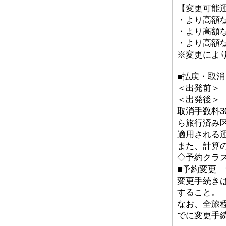
【変更可能
・より高額な
・より高額な「
・より高額な
※変更によ
■払戻・取消
＜出発前＞ 取
＜出発後
取消手数料3
ら旅行済み
適用される
また、計算
◇予約クラ
■予約変更 予
変更手続き
すること。
なお、全旅
でに変更手