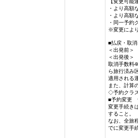
【変更可能
・より高額な
・より高額な「
・同一予約
※変更によ
■払戻・取
＜出発前＞ 取
＜出発後
取消手数料4
ら旅行済み
適用される
また、計算
◇予約クラ
■予約変更 予
変更手続き
すること。
なお、全旅
でに変更手