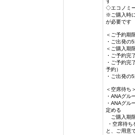
す
◇エコノミ
※ご購入時
が必要です
＜ご予約期
・ご出発の
＜ご購入期
・ご予約完了
・ご予約完了
予約）
・ご出発の
＜空席待ち
・ANAグル
・ANAグ
定める
ご購入期限
・空席待ち
と、ご用意