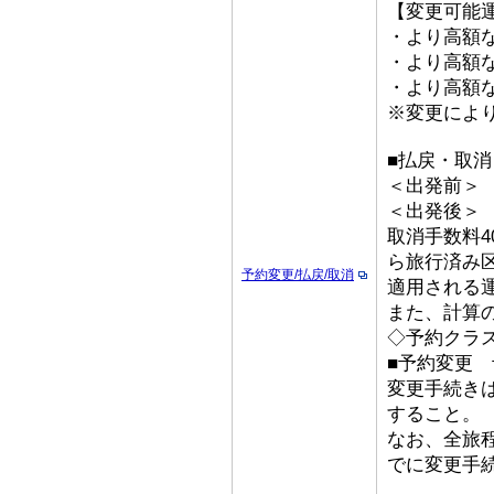
【変更可能
・より高額な
・より高額な「
・より高額な
※変更によ
■払戻・取消
＜出発前＞ 取
＜出発後
取消手数料4
ら旅行済み
予約変更/払戻/取消
適用される
また、計算
◇予約クラ
■予約変更 予
変更手続き
すること。
なお、全旅
でに変更手