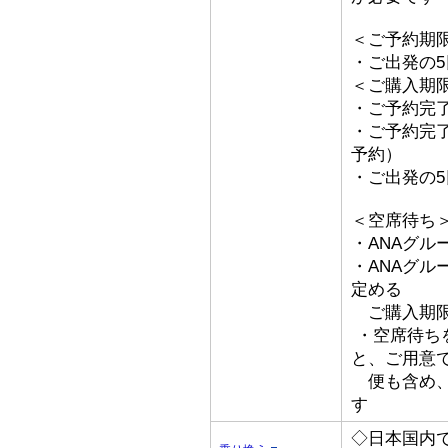
＜ご予約期
・ご出発の
＜ご購入期
・ご予約完了
・ご予約完了
予約）
・ご出発の
＜空席待ち
・ANAグル
・ANAグ
定める
ご購入期限
・空席待ち
と、ご用意
便も含め、
す
◇日本国内