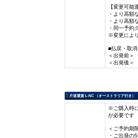
【変更可能
・より高額な
・より高額な「
・同一予約
※変更によ
■払戻・取消
＜出発前＞ 取
＜出発後＞
片道運賃 L-NC （オーストラリア行き）
※ご購入時
が必要です
＜ご予約期
・ご出発の