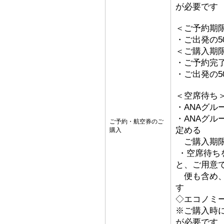
が必要です
＜ご予約期
・ご出発の5
＜ご購入期
・ご予約完
・ご出発の5
＜空席待ち
・ANAグル
・ANAグ
ご予約・航空券のご
定める
購入
ご購入期限
・空席待ち
と、ご用意
便も含め、
す
◇エコノミ
※ご購入時
が必要です