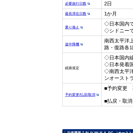
2日
必要旅行日数
1か月
最長滞在日数
◇日本国内
乗り換え
◇シドニー
南西太平洋上
途中降機
路・復路各1
◇日本国内線
◇日本発着国
経路規定
◇南西太平
ンオースト
■予約変更 
予約変更/払戻/取消
■払戻・取