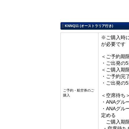
KNNQ11 (オーストラリア行き)
※ご購入時
が必要です
＜ご予約期
・ご出発の
＜ご購入期
・ご予約完了
・ご出発の
ご予約・航空券のご
＜空席待ち
購入
・ANAグル
・ANAグ
定める
ご購入期限
・空席待ち