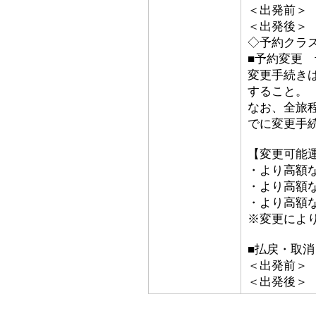
＜出発前＞ 取
＜出発後＞
◇予約クラス
■予約変更 予
変更手続き
すること。
なお、全旅
でに変更手
【変更可能
・より高額な
・より高額な「
・より高額な
※変更によ
■払戻・取消
＜出発前＞ 取
＜出発後＞