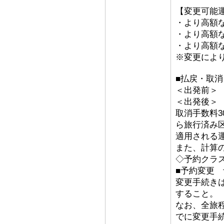
【変更可能
・より高額な
・より高額な「
・より高額な
※変更によ
■払戻・取消
＜出発前＞ 取
＜出発後
取消手数料3
ら旅行済み
適用される
また、計算
◇予約クラ
■予約変更 予
変更手続き
すること。
なお、全旅
でに変更手