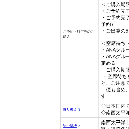
＜ご購入期
・ご予約完了
・ご予約完了
予約）
・ご出発の
ご予約・航空券のご
購入
＜空席待ち
・ANAグル
・ANAグ
定める
ご購入期限
・空席待ち
と、ご用意
便も含め、
す
◇日本国内
乗り換え
◇南西太平
南西太平洋上
途中降機