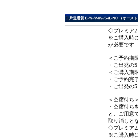
片道運賃 E-/N-/V-/W-/S-/L-NC
◇プレミアム
※ご購入時
が必要です
＜ご予約期
・ご出発の
＜ご購入期
・ご予約完
・ご出発の
＜空席待ち
・空席待ち
と、ご用意
取り消しと
◇プレミアム
※ご購入時