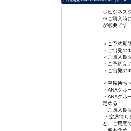
片道運賃 Z-/N-/V-/W-/S-/L-RC 
◇ビジネス
※ご購入時
が必要です
＜ご予約期
・ご出発の4
＜ご購入期
・ご予約完
・ご出発の4
＜空席待ち
・ANAグル
・ANAグ
定める
ご購入期限
・空席待ち
と、ご用意
便も含め、