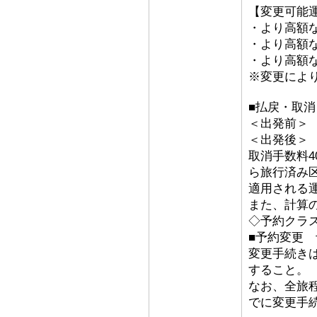
【変更可能
・より高額な
・より高額な「
・より高額な
※変更によ
■払戻・取消
＜出発前＞ 取
＜出発後
取消手数料4
ら旅行済み
適用される
また、計算
◇予約クラ
■予約変更 予
変更手続き
すること。
なお、全旅
でに変更手