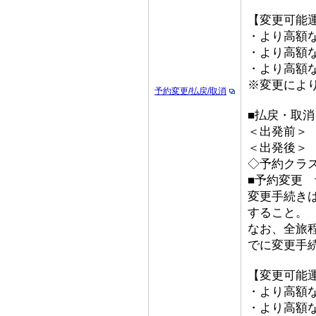
【変更可能
・より高額な
・より高額な「
・より高額な
※変更によ
予約変更/払戻/取消
■払戻・取消
＜出発前＞ 取
＜出発後＞
◇予約クラ
■予約変更 予
変更手続き
すること。
なお、全旅
でに変更手
【変更可能
・より高額な
・より高額な「