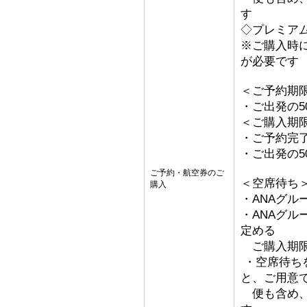
す
◇プレミア
※ご購入時
が必要です
＜ご予約期
・ご出発の5
＜ご購入期
・ご予約完
・ご出発の5
ご予約・航空券のご
＜空席待ち
購入
・ANAグル
・ANAグ
定める
ご購入期限
・空席待ち
と、ご用意
便も含め、