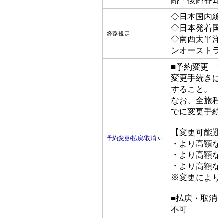
路・復路各1
◇日本国内線
◇日本発着国
経路規定
◇南西太平
ンオースト
■予約変更 予
変更手続き
すること。
なお、全旅
でに変更手
【変更可能
予約変更/払戻/取消
・より高額な
・より高額な
・より高額な「
※変更によ
■払戻・取
不可