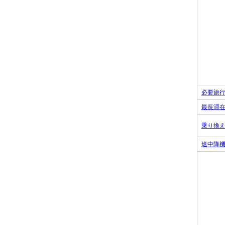
必要旅
最長滞
乗り換
途中降