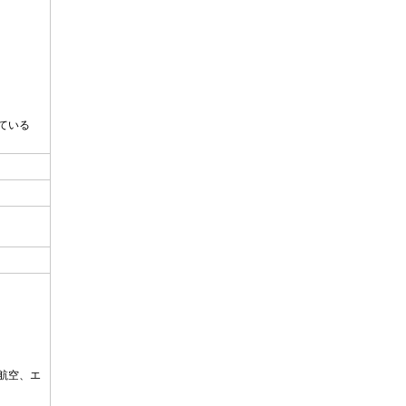
ている
航空、エ