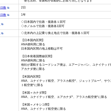
便も含め、全旅程が自動的にお取り消しとなります
2日
行日数
1年
在日数
◇日本国内で往路・復路各１回可
え
◇ホノルルで往路・復路各1回可
◇北米内の上記乗り換え地点で往路・復路各１回可
機
【日本国内区間】
ANA便利用に限る
日本国内区間の地上移動は不可
【日本発着国際線区間】
ANA便利用に限る
他社が運航するコードシェア便は、エアージャパン、ユナイテッド
アカナダ便に限る
【米国内区間】
ANA、ユナイテッド航空、アラスカ航空*、ジェットブルー*、サウ
ト航空便*に限る
【米国＝カナダ間】
ANA、ユナイテッド航空、エアカナダ*、アラスカ航空便*に限る
定
【米国＝メキシコ間】
ANA、ユナイテッド航空便に限る