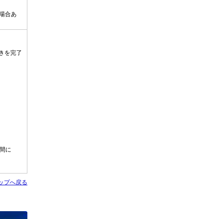
場合あ
きを完了
区間に
ップへ戻る