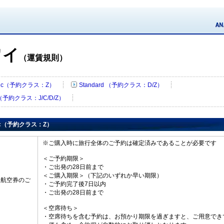
ワイ
（運賃規則）
ssic（予約クラス：Z）
Standard （予約クラス：D/Z）
 （予約クラス：J/C/D/Z）
sic（予約クラス：Z）
※ご購入時に旅行全体のご予約は確定済みであることが必要です
＜ご予約期限＞
・ご出発の28日前まで
＜ご購入期限＞（下記のいずれか早い期限）
・航空券のご
・ご予約完了後7日以内
・ご出発の28日前まで
＜空席待ち＞
・空席待ちを含む予約は、お預かり期限を過ぎますと、ご用意でき