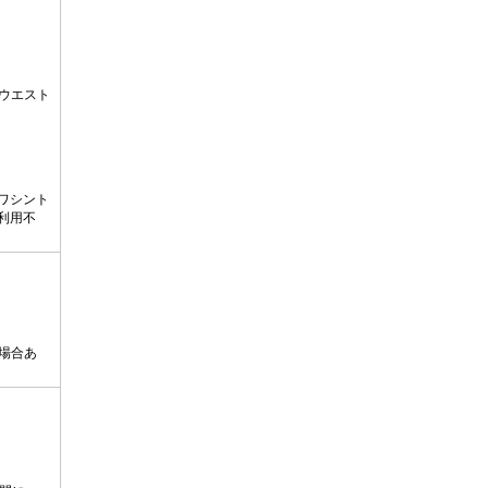
ウエスト
ワシント
は利用不
場合あ