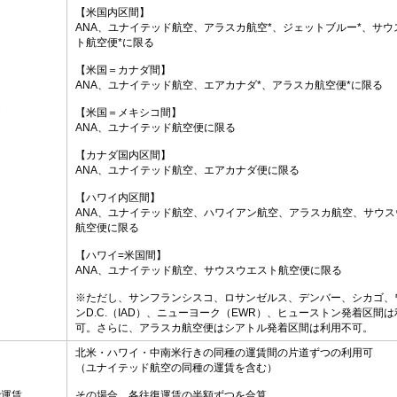
【米国内区間】
ANA、ユナイテッド航空、アラスカ航空*、ジェットブルー*、サウ
ト航空便*に限る
【米国＝カナダ間】
ANA、ユナイテッド航空、エアカナダ*、アラスカ航空便*に限る
定
【米国＝メキシコ間】
ANA、ユナイテッド航空便に限る
【カナダ国内区間】
ANA、ユナイテッド航空、エアカナダ便に限る
【ハワイ内区間】
ANA、ユナイテッド航空、ハワイアン航空、アラスカ航空、サウス
航空便に限る
【ハワイ=米国間】
ANA、ユナイテッド航空、サウスウエスト航空便に限る
※ただし、サンフランシスコ、ロサンゼルス、デンバー、シカゴ、
ンD.C.（IAD）、ニューヨーク（EWR）、ヒューストン発着区間
可。さらに、アラスカ航空便はシアトル発着区間は利用不可。
北米・ハワイ・中南米行きの同種の運賃間の片道ずつの利用可
（ユナイテッド航空の同種の運賃を含む）
能運賃
その場合、各往復運賃の半額ずつを合算。