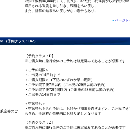
取消手数料40,000円にて、お支払いいただいた運賃から旅行済み
適用される運賃を差し引き、残額を払い戻し。
また、計算の結果払い戻しがない場合もあり。
ページト
dard （予約クラス：D/Z）
【予約クラス：D】
※ご購入時に旅行全体のご予約は確定済みであることが必要です
＜ご予約期限＞
・ご出発の14日前まで
＜ご購入期限＞（下記のいずれか早い期限）
・ご予約完了後7日以内（ご出発の29日以前の予約）
・ご予約完了後72時間以内（ご出発の28日前以降の予約）
・ご出発の14日前まで
＜空席待ち＞
・空席待ちを含む予約は、お預かり期限を過ぎますと、ご用意でき
・航空券のご
も含め、全旅程が自動的にお取り消しとなります
【予約クラス：Z】
※ご購入時に旅行全体のご予約は確定済みであることが必要です