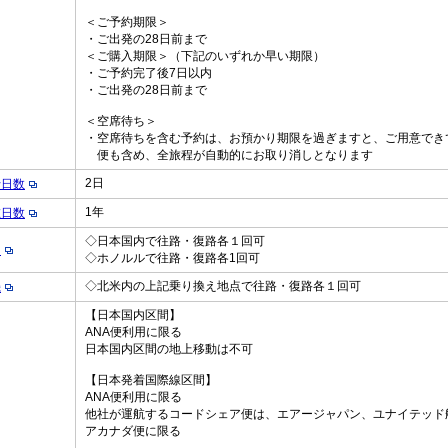
＜ご予約期限＞
・ご出発の28日前まで
＜ご購入期限＞（下記のいずれか早い期限）
・ご予約完了後7日以内
・ご出発の28日前まで
＜空席待ち＞
・空席待ちを含む予約は、お預かり期限を過ぎますと、ご用意でき
便も含め、全旅程が自動的にお取り消しとなります
2日
行日数
1年
在日数
◇日本国内で往路・復路各１回可
え
◇ホノルルで往路・復路各1回可
◇北米内の上記乗り換え地点で往路・復路各１回可
機
【日本国内区間】
ANA便利用に限る
日本国内区間の地上移動は不可
【日本発着国際線区間】
ANA便利用に限る
他社が運航するコードシェア便は、エアージャパン、ユナイテッド
アカナダ便に限る