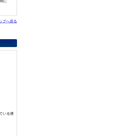
区間に
ップへ戻る
ている便