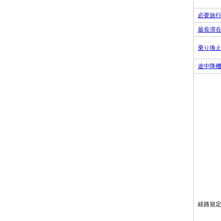
必要旅
最長滞
乗り換
途中降
経路規