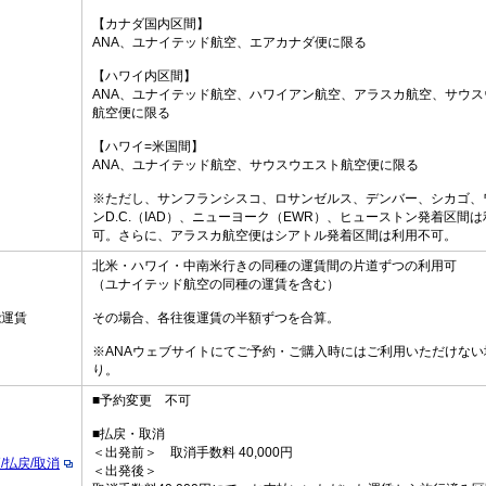
【カナダ国内区間】
ANA、ユナイテッド航空、エアカナダ便に限る
【ハワイ内区間】
ANA、ユナイテッド航空、ハワイアン航空、アラスカ航空、サウス
航空便に限る
【ハワイ=米国間】
ANA、ユナイテッド航空、サウスウエスト航空便に限る
※ただし、サンフランシスコ、ロサンゼルス、デンバー、シカゴ、
ンD.C.（IAD）、ニューヨーク（EWR）、ヒューストン発着区間
可。さらに、アラスカ航空便はシアトル発着区間は利用不可。
北米・ハワイ・中南米行きの同種の運賃間の片道ずつの利用可
（ユナイテッド航空の同種の運賃を含む）
能運賃
その場合、各往復運賃の半額ずつを合算。
※ANAウェブサイトにてご予約・ご購入時にはご利用いただけない
り。
■予約変更 不可
■払戻・取消
＜出発前＞ 取消手数料 40,000円
/払戻/取消
＜出発後＞