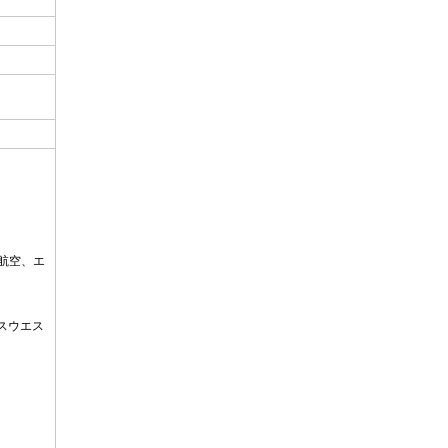
航空、エ
スウエス