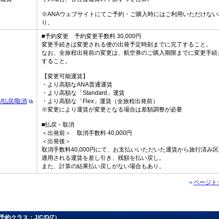
※ANAウェブサイトにてご予約・ご購入時にはご利用いただけない
り。
■予約変更 予約変更手数料 30,000円
変更手続きは変更される便の出発予定時刻までに完了すること。
なお、全旅程出発前の変更は、航空券のご購入期限までに変更手続
すること。
【変更可能運賃】
・より高額なANA普通運賃
・より高額な「Standard」運賃
/払戻/取消
・より高額な「Flex」運賃（全旅程出発前）
※変更により運賃が変更となる場合は差額調整が必要
■払戻・取消
＜出発前＞ 取消手数料 40,000円
＜出発後＞
取消手数料40,000円にて、お支払いいただいた運賃から旅行済み
適用される運賃を差し引き、残額を払い戻し。
また、計算の結果払い戻しがない場合もあり。
ページト
（予約クラス：J/C/D/Z）