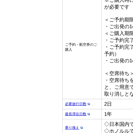
※ご購入時
が必要です
＜ご予約期
・ご出発の1
＜ご購入期
・ご予約完了
ご予約・航空券のご
・ご予約完了
購入
予約）
・ご出発の1
＜空席待ち
・空席待ち
と、ご用意
取り消しと
2日
必要旅行日数
1年
最長滞在日数
◇日本国内
乗り換え
◇ホノルル