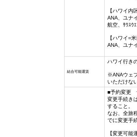
【ハワイ内
ANA、ユ
航空、ｻｳｽｳ
【ハワイ=
ANA、ユナ
ハワイ行き
結合可能運賃
※ANAウ
いただけな
■予約変更 予
変更手続き
すること。
なお、全旅
でに変更手
【変更可能