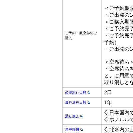
＜ご予約期
・ご出発の1
＜ご購入期
・ご予約完了
ご予約・航空券のご
・ご予約完了
購入
予約）
・ご出発の1
＜空席待ち
・空席待ち
と、ご用意
取り消しと
2日
必要旅行日数
1年
最長滞在日数
◇日本国内
乗り換え
◇ホノルル
◇北米内の
途中降機