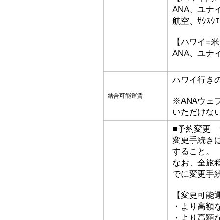
ANA、ユ
航空、ｻｳｽｳ
【ハワイ=
ANA、ユナ
ハワイ行き
結合可能運賃
※ANAウ
いただけな
■予約変更 
変更手続き
すること。
なお、全旅
でに変更手
【変更可能
・より高額な
・より高額な