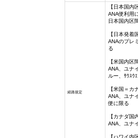
【日本国内
ANA便利用
日本国内区
【日本発着
ANAのプ
る
【米国内区
ANA、ユ
ルー、ｻｳｽｳ
【米国＝カ
経路規定
ANA、ユ
便に限る
【カナダ国
ANA、ユ
【ハワイ内