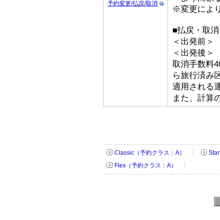
予約変更/払戻/取消
※変更によ
■払戻・取消
＜出発前＞ 取
＜出発後＞
取消手数料4
ら旅行済み
適用される
また、計算
Classic（予約クラス：A）
St
Flex（予約クラス：A）