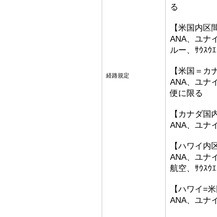
る
【米国内区
ANA、ユ
ルー、ｻｳｽｳ
【米国＝カ
経路規定
ANA、ユ
便に限る
【カナダ国
ANA、ユ
【ハワイ内
ANA、ユ
航空、ｻｳｽｳ
【ハワイ=
ANA、ユナ