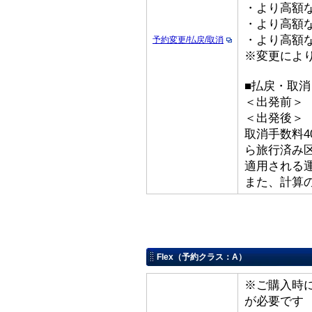
・より高額な
・より高額な「
・より高額な
予約変更/払戻/取消
※変更によ
■払戻・取消
＜出発前＞ 取
＜出発後
取消手数料4
ら旅行済み
適用される
また、計算
Flex（予約クラス：A）
※ご購入時
が必要です