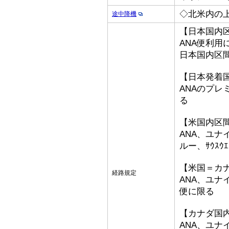
◇北米内の
途中降機
【日本国内
ANA便利用
日本国内区
【日本発着
ANAのプ
る
【米国内区
ANA、ユ
ルー、ｻｳｽｳ
【米国＝カ
経路規定
ANA、ユ
便に限る
【カナダ国
ANA、ユ