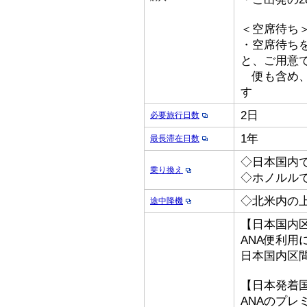
＜空席待ち
・空席待ち
と、ご用意
便も含め、
す
2日
必要旅行日数
1年
最長滞在日数
◇日本国内
乗り換え
◇ホノルル
◇北米内の
途中降機
【日本国内
ANA便利用
日本国内区
【日本発着
ANAのプ