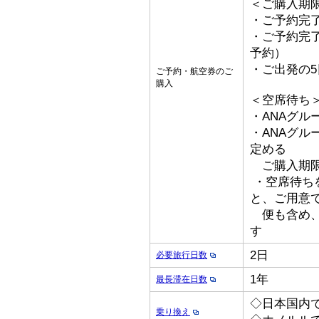
＜ご購入期
・ご予約完了
・ご予約完了
予約）
・ご出発の
ご予約・航空券のご
購入
＜空席待ち
・ANAグル
・ANAグ
定める
ご購入期限
・空席待ち
と、ご用意
便も含め、
す
2日
必要旅行日数
1年
最長滞在日数
◇日本国内
乗り換え