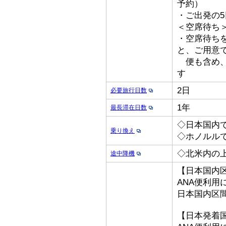
予約）
・ご出発の
＜空席待ち
・空席待ち
と、ご用意
便も含め、
す
2日
必要旅行日数
1年
最長滞在日数
◇日本国内
乗り換え
◇ホノルル
◇北米内の
途中降機
【日本国内
ANA便利用
日本国内区
【日本発着