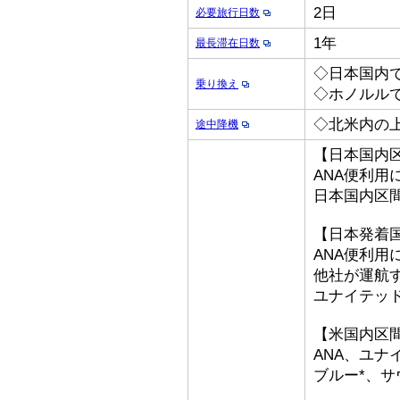
2日
必要旅行日数
1年
最長滞在日数
◇日本国内
乗り換え
◇ホノルル
◇北米内の
途中降機
【日本国内
ANA便利用
日本国内区
【日本発着
ANA便利用
他社が運航
ユナイテッ
【米国内区
ANA、ユナ
ブルー*、サ