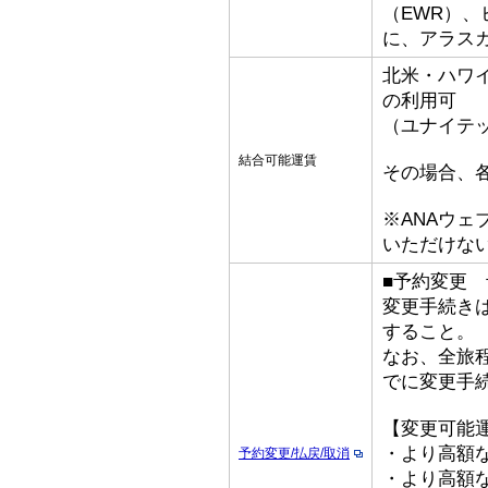
（EWR）
に、アラス
北米・ハワ
の利用可
（ユナイテ
結合可能運賃
その場合、
※ANAウ
いただけな
■予約変更 予
変更手続き
すること。
なお、全旅
でに変更手
【変更可能
・より高額な
予約変更/払戻/取消
・より高額な「