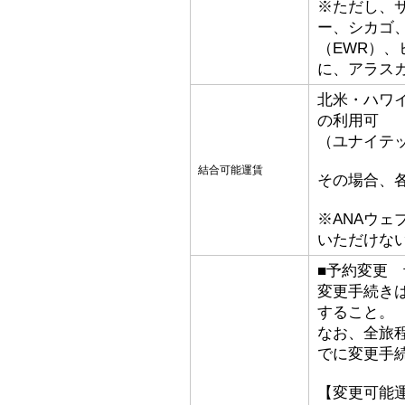
※ただし、
ー、シカゴ、
（EWR）
に、アラス
北米・ハワ
の利用可
（ユナイテ
結合可能運賃
その場合、
※ANAウ
いただけな
■予約変更 予
変更手続き
すること。
なお、全旅
でに変更手
【変更可能