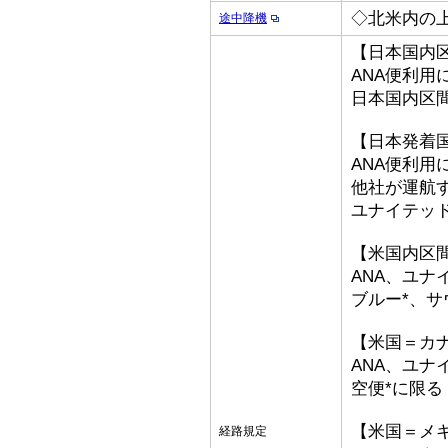
◇北米内の
途中降機
【日本国内
ANA便利用
日本国内区
【日本発着
ANA便利用
他社が運航
ユナイテッ
【米国内区
ANA、ユナ
ブルー*、サ
【米国＝カ
ANA、ユナ
空便*に限る
【米国＝メ
経路規定