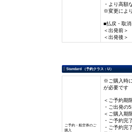
・より高額な
※変更によ
■払戻・取消
＜出発前＞ 取
＜出発後＞
Standard （予約クラス：U）
※ご購入時
が必要です
＜ご予約期
・ご出発の
＜ご購入期
・ご予約完了
ご予約・航空券のご
・ご予約完了
購入