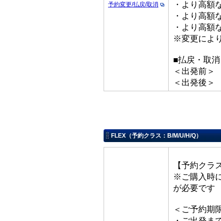
・より高額な
予約変更/払戻/取消
・より高額な「
・より高額な
※変更によ
■払戻・取消
＜出発前＞ 取
＜出発後＞
FLEX（予約クラス：B/M/U/H/Q）
【予約クラス
※ご購入時
が必要です
＜ご予約期
・ご出発ま