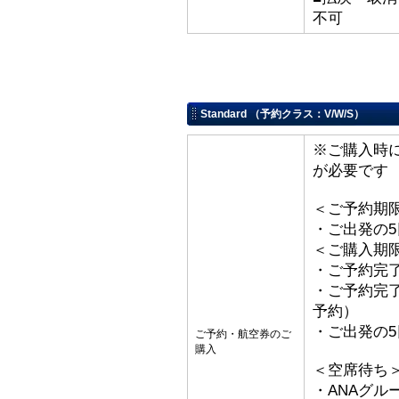
不可
Standard （予約クラス：V/W/S）
※ご購入時
が必要です
＜ご予約期
・ご出発の
＜ご購入期
・ご予約完了
・ご予約完了
予約）
・ご出発の
ご予約・航空券のご
購入
＜空席待ち
・ANAグル