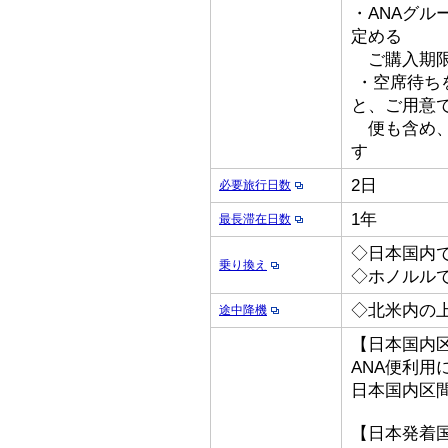
・ANAグ
定める
ご購入期限
・空席待ち
と、ご用意
便も含め、
す
2日
必要旅行日数
1年
最長滞在日数
◇日本国内
乗り換え
◇ホノルル
◇北米内の
途中降機
【日本国内
ANA便利用
日本国内区
【日本発着