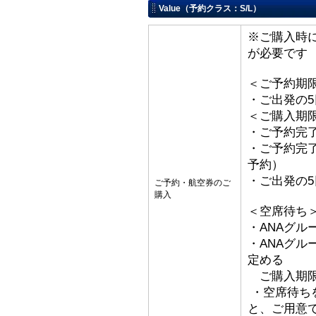
Value（予約クラス：S/L）
※ご購入時
が必要です
＜ご予約期
・ご出発の
＜ご購入期
・ご予約完了
・ご予約完了
予約）
・ご出発の
ご予約・航空券のご
購入
＜空席待ち
・ANAグル
・ANAグ
定める
ご購入期限
・空席待ち
と、ご用意