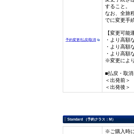
すること。
なお、全旅
でに変更手
【変更可能
・より高額な
予約変更/払戻/取消
・より高額な「
・より高額な
※変更によ
■払戻・取消
＜出発前＞ 取
＜出発後＞
Standard （予約クラス：M）
※ご購入時