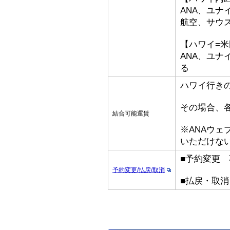
ANA、ユ
航空、サウ
【ハワイ=
ANA、ユ
る
ハワイ行き
その場合、
結合可能運賃
※ANAウ
いただけな
■予約変更 
予約変更/払戻/取消
■払戻・取