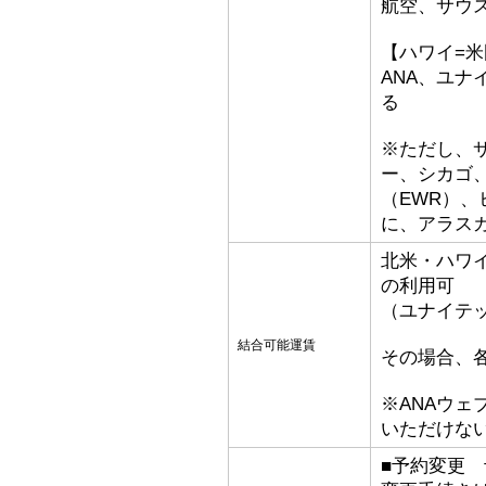
航空、サウ
【ハワイ=
ANA、ユ
る
※ただし、
ー、シカゴ、
（EWR）
に、アラス
北米・ハワ
の利用可
（ユナイテ
結合可能運賃
その場合、
※ANAウ
いただけな
■予約変更 予