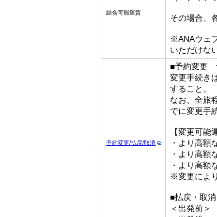
結合可能運賃
その場合、
※ANAウ
いただけな
■予約変更 予
変更手続き
すること。
なお、全旅
でに変更手
【変更可能
・より高額な
予約変更/払戻/取消
・より高額な「
・より高額な
※変更によ
■払戻・取消
＜出発前＞ 取