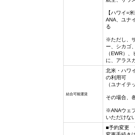
【ハワイ=
ANA、ユ
る
※ただし、
ー、シカゴ、
（EWR）
に、アラス
北米・ハワ
の利用可
（ユナイテ
結合可能運賃
その場合、
※ANAウ
いただけな
■予約変更 予
変更手続き