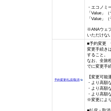
・エコノミ
「Value」
「Value」
※ANAウ
いただけな
■予約変更 予
変更手続き
すること。
なお、全旅
でに変更手
【変更可能
予約変更/払戻/取消
・より高額な
・より高額な
・より高額な「
※変更によ
■払戻・取