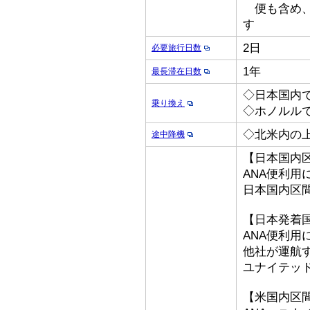
便も含め、
す
2日
必要旅行日数
1年
最長滞在日数
◇日本国内
乗り換え
◇ホノルル
◇北米内の
途中降機
【日本国内
ANA便利用
日本国内区
【日本発着
ANA便利用
他社が運航
ユナイテッ
【米国内区