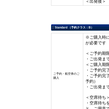
＜出発後＞
Standard （予約クラス：B）
※ご購入時
が必要です
＜ご予約期
・ご出発ま
＜ご購入期
・ご予約完了
ご予約・航空券のご
・ご予約完了
購入
予約）
・ご出発ま
＜空席待ち
・空席待ち
と、ご用意