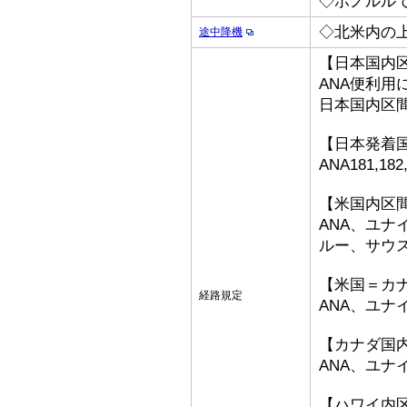
◇ホノルル
◇北米内の
途中降機
【日本国内
ANA便利用
日本国内区
【日本発着
ANA181,18
【米国内区
ANA、ユ
ルー、サウ
【米国＝カ
経路規定
ANA、ユ
【カナダ国
ANA、ユ
【ハワイ内