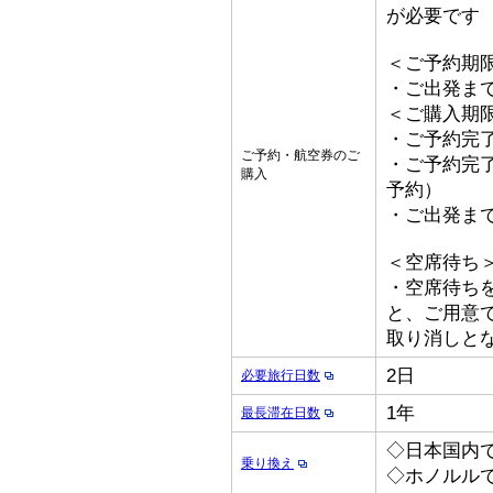
が必要です
＜ご予約期
・ご出発ま
＜ご購入期
・ご予約完了
ご予約・航空券のご
・ご予約完了
購入
予約）
・ご出発ま
＜空席待ち
・空席待ち
と、ご用意
取り消しと
2日
必要旅行日数
1年
最長滞在日数
◇日本国内
乗り換え
◇ホノルル