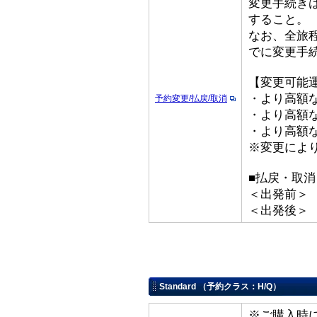
変更手続き
すること。
なお、全旅
でに変更手
【変更可能
・より高額な
予約変更/払戻/取消
・より高額な「
・より高額な
※変更によ
■払戻・取消
＜出発前＞ 取
＜出発後＞
Standard （予約クラス：H/Q）
※ご購入時