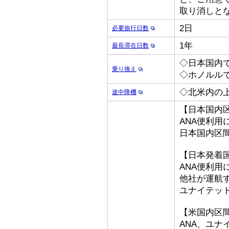
取り消しと
2日
必要旅行日数
1年
最長滞在日数
◇日本国内
乗り換え
◇ホノルル
◇北米内の
途中降機
【日本国内
ANA便利用
日本国内区
【日本発着
ANA便利用
他社が運航
ユナイテッ
【米国内区
ANA、ユナ