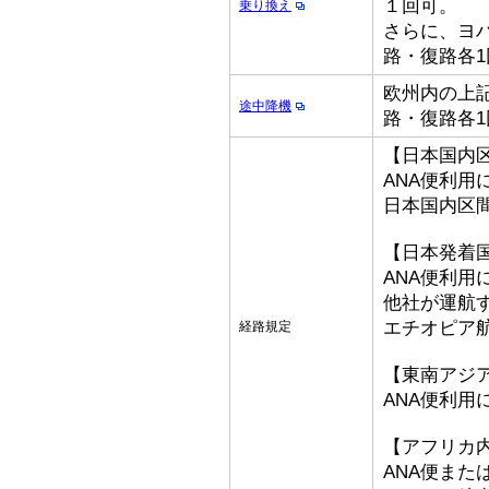
１回可。
乗り換え
さらに、ヨ
路・復路各1
欧州内の上記
途中降機
路・復路各1
【日本国内
ANA便利用
日本国内区
【日本発着
ANA便利用
他社が運航
エチオピア
経路規定
【東南アジ
ANA便利用
【アフリカ
ANA便ま