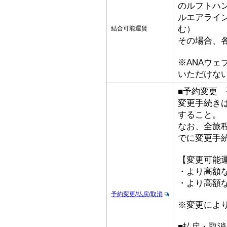
のルフトハ
ルエアライ
む）
結合可能運賃
その場合、
※ANAウ
いただけな
■予約変更 
変更手続き
すること。
なお、全旅
でに変更手
【変更可能
・より高額な
・より高額な
予約変更/払戻/取消
※変更によ
■払戻・取