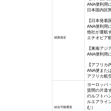
ANA便利用
日本国内区
【日本発着
ANA便利用
他社が運航
エチオピア
経路規定
【東南アジ
ANA便利用
【アフリカ
ANA便ま
アフリカ航
ヨーロッパ
賃間の片道
のルフトハ
ルエアライ
む）
結合可能運賃