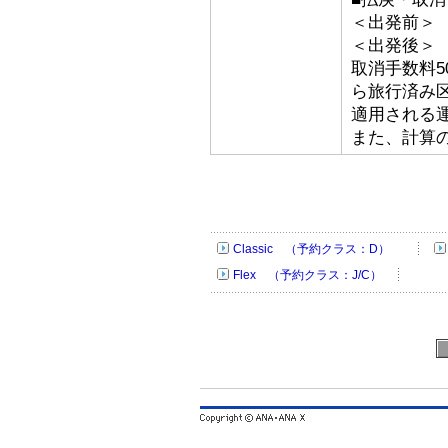
＜出発前＞ 取
＜出発後＞
取消手数料5
ら旅行済み
適用される
また、計算
Classic （予約クラス：D）
Flex （予約クラス：J/C）