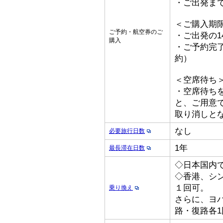
・ご出発ま
＜ご購入期
ご予約・航空券のご
・ご出発の1
購入
・ご予約完了
約）
＜空席待ち
・空席待ち
と、ご用意
取り消しとな
なし
必要旅行日数
1年
最長滞在日数
◇日本国内
◇香港、シ
１回可。
乗り換え
さらに、ヨ
路・復路各1