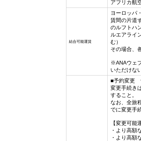
アフリカ航
ヨーロッパ
賃間の片道
のルフトハ
ルエアライ
む）
結合可能運賃
その場合、
※ANAウ
いただけな
■予約変更 予
変更手続き
すること。
なお、全旅
でに変更手
【変更可能
・より高額な
・より高額な「