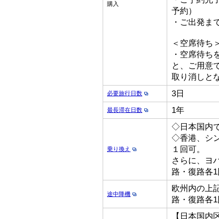
購入
予約）
・ご出発ま
＜空席待ち
・空席待ち
と、ご用意
取り消しと
3日
必要旅行日数
1年
最長滞在日数
◇日本国内
◇香港、シ
１回可。
乗り換え
さらに、ヨ
路・復路各1
欧州内の上記
途中降機
路・復路各1
【日本国内