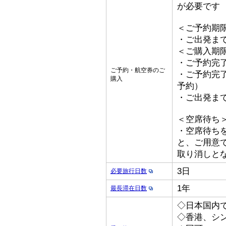
が必要です
＜ご予約期
・ご出発ま
＜ご購入期
・ご予約完了
ご予約・航空券のご
・ご予約完了
購入
予約）
・ご出発ま
＜空席待ち
・空席待ち
と、ご用意
取り消しと
3日
必要旅行日数
1年
最長滞在日数
◇日本国内
◇香港、シ