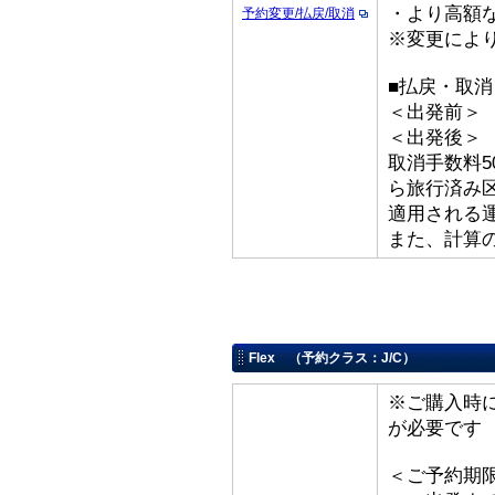
・より高額な
予約変更/払戻/取消
※変更によ
■払戻・取
＜出発前＞ 取
＜出発後
取消手数料5
ら旅行済み
適用される
また、計算
Flex （予約クラス：J/C）
※ご購入時
が必要です
＜ご予約期