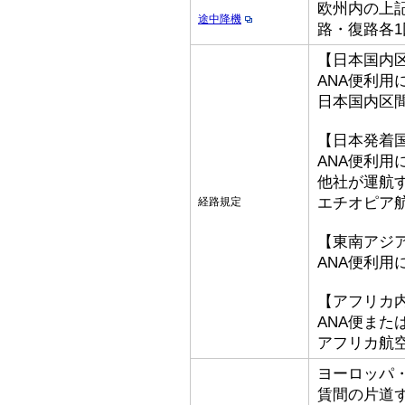
欧州内の上記
途中降機
路・復路各1
【日本国内
ANA便利用
日本国内区
【日本発着
ANA便利用
他社が運航
エチオピア
経路規定
【東南アジ
ANA便利用
【アフリカ
ANA便ま
アフリカ航
ヨーロッパ
賃間の片道