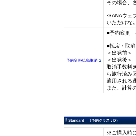
その場合、
※ANAウ
いただけな
■予約変更 
■払戻・取
＜出発前＞ 取
＜出発後
予約変更/払戻/取消
取消手数料5
ら旅行済み
適用される
また、計算
Standard （予約クラス：D）
※ご購入時