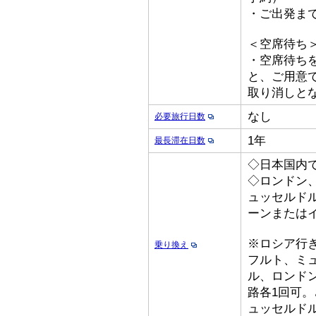
・ご出発ま
＜空席待ち
・空席待ち
と、ご用意
取り消しと
なし
必要旅行日数
1年
最長滞在日数
◇日本国内
◇ロンドン
ュッセルド
ーンまたは
※ロシア行
乗り換え
フルト、ミ
ル、ロンド
路各1回可
ュッセルド