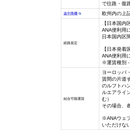
で往路・復
欧州内の上
途中降機
【日本国内
ANA便利用
日本国内区
経路規定
【日本発着
ANA便利用
※運賃種別 -T
ヨーロッパ
賃間の片道
のルフトハ
ルエアライ
む）
結合可能運賃
その場合、
※ANAウ
いただけな