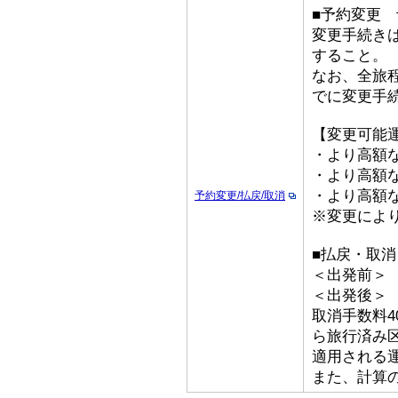
■予約変更 予
変更手続き
すること。
なお、全旅
でに変更手
【変更可能
・より高額な
・より高額な「
・より高額な
予約変更/払戻/取消
※変更によ
■払戻・取消
＜出発前＞ 取
＜出発後
取消手数料4
ら旅行済み
適用される
また、計算