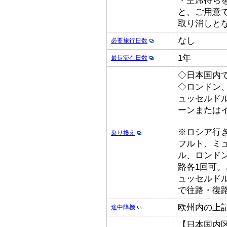
・空席待ち
と、ご用意
取り消しと
なし
必要旅行日数
1年
最長滞在日数
◇日本国内
◇ロンドン
ュッセルド
ーンまたは
※ロシア行
乗り換え
フルト、ミ
ル、ロンド
路各1回可
ュッセルド
で往路・復
欧州内の上
途中降機
【日本国内