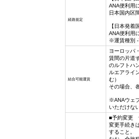
ANA便利用
日本国内区
経路規定
【日本発着
ANA便利用
※運賃種別 -T
ヨーロッパ
賃間の片道
のルフトハ
ルエアライ
む）
結合可能運賃
その場合、
※ANAウ
いただけな
■予約変更 
変更手続き
すること。