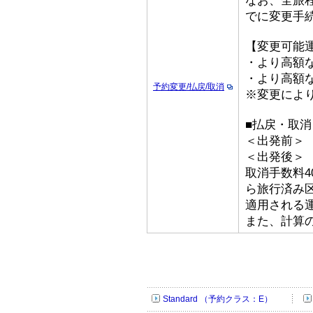
なお、全旅
でに変更手
【変更可能
・より高額な
・より高額な
予約変更/払戻/取消
※変更によ
■払戻・取消
＜出発前＞ 取
＜出発後＞
取消手数料4
ら旅行済み
適用される
また、計算
Standard （予約クラス：E）